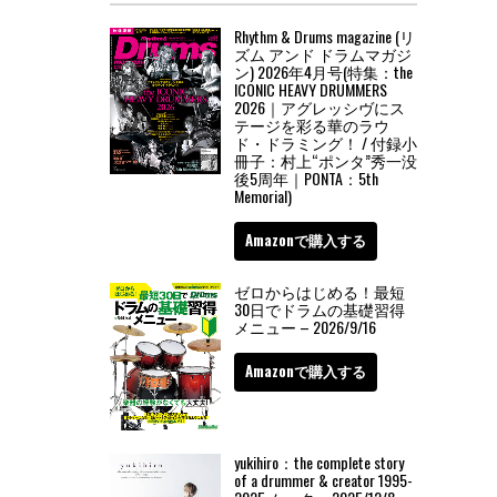
Rhythm & Drums magazine (リ
ズム アンド ドラムマガジ
ン) 2026年4月号(特集：the
ICONIC HEAVY DRUMMERS
2026｜アグレッシヴにス
テージを彩る華のラウ
ド・ドラミング！ / 付録小
冊子：村上“ポンタ”秀一没
後5周年｜PONTA：5th
Memorial)
Amazonで購入する
ゼロからはじめる！最短
30日でドラムの基礎習得
メニュー – 2026/9/16
Amazonで購入する
yukihiro：the complete story
of a drummer & creator 1995-