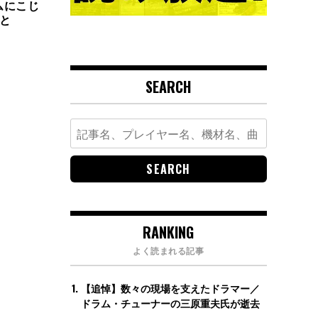
ムにこじ
と
SEARCH
Search
for:
RANKING
よく読まれる記事
【追悼】数々の現場を支えたドラマー／
ドラム・チューナーの三原重夫氏が逝去