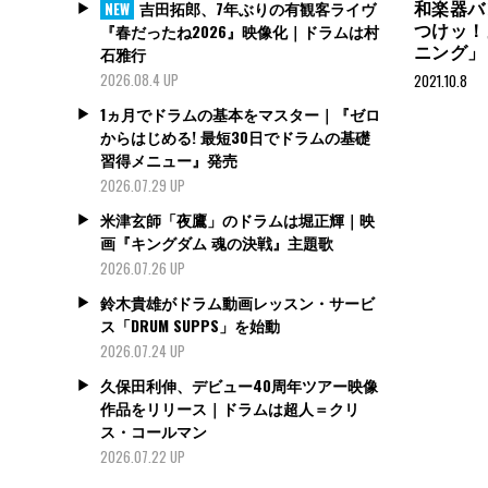
和楽器バ
吉田拓郎、7年ぶりの有観客ライヴ
NEW
つけッ！
『春だったね2026』映像化｜ドラムは村
ニング」
石雅行
2026.08.4 UP
2021.10.8
1ヵ月でドラムの基本をマスター｜『ゼロ
からはじめる! 最短30日でドラムの基礎
習得メニュー』発売
2026.07.29 UP
米津玄師「夜鷹」のドラムは堀正輝｜映
画『キングダム 魂の決戦』主題歌
2026.07.26 UP
鈴木貴雄がドラム動画レッスン・サービ
ス「DRUM SUPPS」を始動
2026.07.24 UP
久保田利伸、デビュー40周年ツアー映像
作品をリリース｜ドラムは超人＝クリ
ス・コールマン
2026.07.22 UP