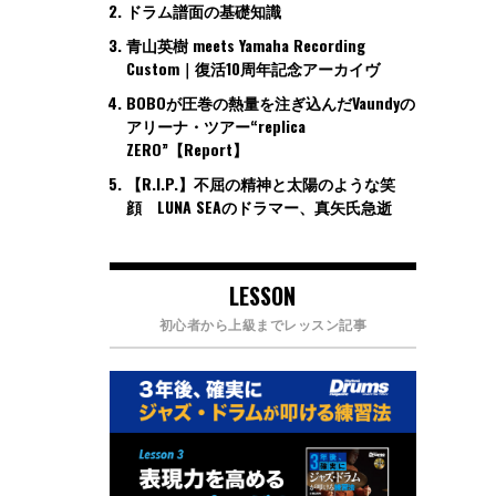
ドラム譜面の基礎知識
青山英樹 meets Yamaha Recording
Custom｜復活10周年記念アーカイヴ
BOBOが圧巻の熱量を注ぎ込んだVaundyの
アリーナ・ツアー“replica
ZERO”【Report】
【R.I.P.】不屈の精神と太陽のような笑
顔 LUNA SEAのドラマー、真矢氏急逝
LESSON
初心者から上級までレッスン記事