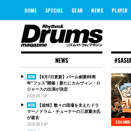
Skip
to
HOME
SPECIAL
GEAR
NEWS
PLAYER
content
NEWS
#SASU
【8月7日更新】パール創業80周
NEW
年“フェス”開催｜新たにカルヴィン・ロ
ジャースの出演が決定
2026.08.7 UP
【追悼】数々の現場を支えたドラ
NEW
マー／ドラム・チューナーの三原重夫氏
が逝去
COLUMN
2026.08.6 UP