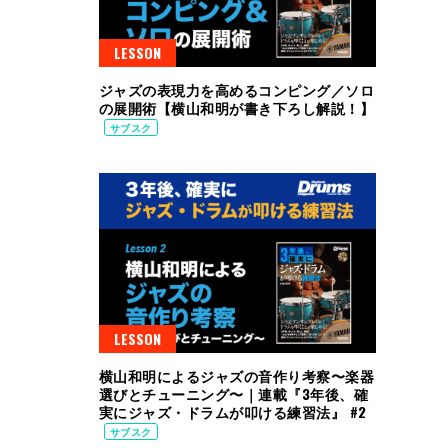
LESSON
ジャズの表現力を高めるコンピング／ソロ
の展開術【横山和明が書き下ろし解説！】
サブスク
LESSON
横山和明によるジャズの音作り考察〜楽器
選びとチューニング〜｜連載『3年後、確
実にジャズ・ドラムが叩ける練習法』 #2
サブスク