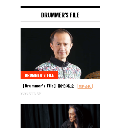
DRUMMER'S FILE
DRUMMER’S FILE
【Drummer’s File】則竹裕之
無料会員
2026.01.15 UP