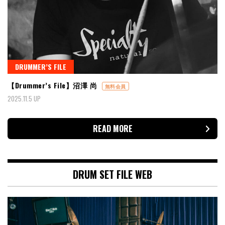
DRUMMER’S FILE
【Drummer’s File】沼澤 尚
無料会員
2025.11.5 UP
READ MORE
DRUM SET FILE WEB