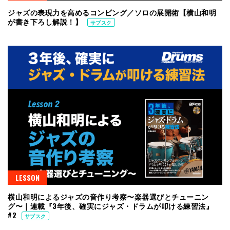
ジャズの表現力を高めるコンピング／ソロの展開術【横山和明
が書き下ろし解説！】
サブスク
LESSON
横山和明によるジャズの音作り考察〜楽器選びとチューニン
グ〜｜連載『3年後、確実にジャズ・ドラムが叩ける練習法』
#2
サブスク