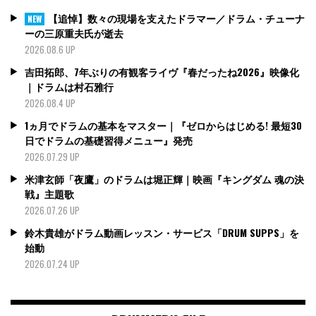
【追悼】数々の現場を支えたドラマー／ドラム・チューナ
NEW
ーの三原重夫氏が逝去
2026.08.6 UP
吉田拓郎、7年ぶりの有観客ライヴ『春だったね2026』映像化
｜ドラムは村石雅行
2026.08.4 UP
1ヵ月でドラムの基本をマスター｜『ゼロからはじめる! 最短30
日でドラムの基礎習得メニュー』発売
2026.07.29 UP
米津玄師「夜鷹」のドラムは堀正輝｜映画『キングダム 魂の決
戦』主題歌
2026.07.26 UP
鈴木貴雄がドラム動画レッスン・サービス「DRUM SUPPS」を
始動
2026.07.24 UP