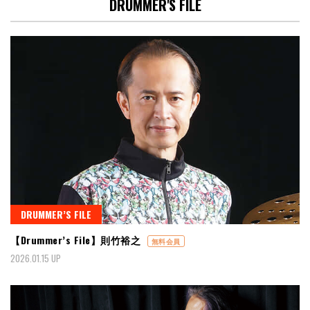
DRUMMER'S FILE
DRUMMER’S FILE
【Drummer’s File】則竹裕之
無料会員
2026.01.15 UP