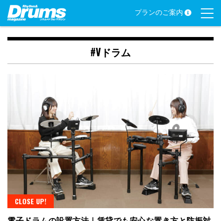
Skip
プランのご案内
to
content
#Vドラム
CLOSE UP!
電子ドラムの設置方法｜賃貸でも安心な置き方と防振対