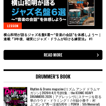
LESSON
横山和明が語るジャズ名盤6選〜“音楽の会話”を体感しよう〜｜
連載『3年後、確実にジャズ・ドラムが叩ける練習法』 #1
READ MORE
DRUMMER’S BOOK
Rhythm & Drums magazine (リズム アンド ドラムマ
ガジン) 2026年4月号(特集：the ICONIC HEAVY
DRUMMERS 2026｜アグレッシヴにステージを彩る
華のラウド・ドラミング！ / 付録小冊子：村
上“ポンタ”秀一没後5周年｜PONTA：5th Memorial)