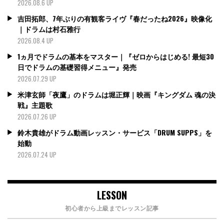
2026.08.6 UP
吉田拓郎、7年ぶりの有観客ライヴ『春だったね2026』映像化
｜ドラムは村石雅行
2026.08.4 UP
1ヵ月でドラムの基本をマスター｜『ゼロからはじめる! 最短30
日でドラムの基礎習得メニュー』発売
2026.07.29 UP
米津玄師「夜鷹」のドラムは堀正輝｜映画『キングダム 魂の決
戦』主題歌
2026.07.26 UP
鈴木貴雄がドラム動画レッスン・サービス「DRUM SUPPS」を
始動
2026.07.24 UP
LESSON
初心者から上級までレッスン記事