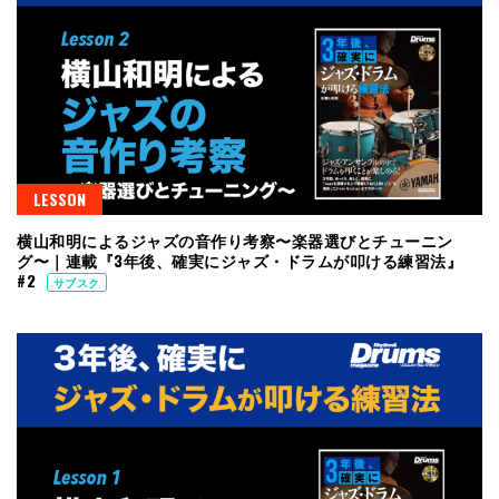
LESSON
横山和明によるジャズの音作り考察〜楽器選びとチューニン
グ〜｜連載『3年後、確実にジャズ・ドラムが叩ける練習法』
#2
サブスク