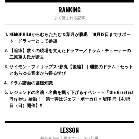
RANKING
よく読まれる記事
NEMOPHILAからむらたたむ＆葉月が脱退｜10月12日までサポー
ト・ドラマーとして参加
【追悼】数々の現場を支えたドラマー／ドラム・チューナーの
三原重夫氏が逝去
サイモン・フィリップス×影丸【後編】｜理想のドラム・セット
とあらゆる音楽から得る学び
ドラム譜面の基礎知識
レジェンドの名演・名曲を掘り下げるイベント＝「the Greatest
Playlist」始動！ 第一弾はジェフ・ポーカロ × 沼澤 尚【4月5
日（日）開催】!!
LESSON
初心者から上級までレッスン記事