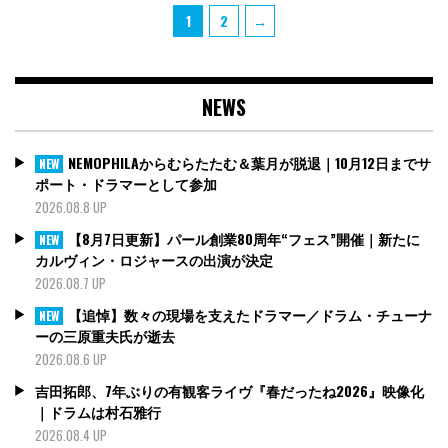
投
Page
Page
1
2
→
稿
の
ペ
NEWS
ー
ジ
送
NEMOPHILAからむらたたむ＆葉月が脱退｜10月12日までサ
NEW
り
ポート・ドラマーとして参加
2026.08.8 UP
【8月7日更新】パール創業80周年“フェス”開催｜新たに
NEW
カルヴィン・ロジャースの出演が決定
2026.08.7 UP
【追悼】数々の現場を支えたドラマー／ドラム・チューナ
NEW
ーの三原重夫氏が逝去
2026.08.6 UP
吉田拓郎、7年ぶりの有観客ライヴ『春だったね2026』映像化
｜ドラムは村石雅行
2026.08.4 UP