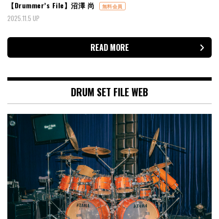
【Drummer’s File】沼澤 尚
無料会員
2025.11.5 UP
READ MORE
DRUM SET FILE WEB