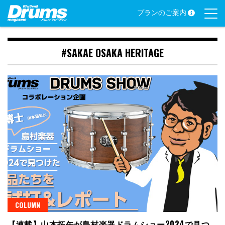
Skip
プランのご案内
to
content
#SAKAE OSAKA HERITAGE
COLUMN
【連載】山本拓矢が島村楽器ドラムショー2024で見つ