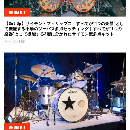
DRUM KIT
【Set Up】サイモン・フィリップス｜すべてが“1つの楽器”とし
て機能する不動のツーバス多点セッティング｜すべてが“1つの
楽器”として機能する3層に分かれたサイモン流多点キット
2026.08.4 UP
DRUM KIT