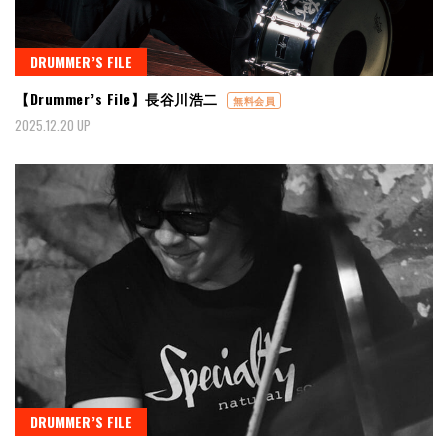
DRUMMER’S FILE
【Drummer’s File】長谷川浩二
無料会員
2025.12.20 UP
DRUMMER’S FILE