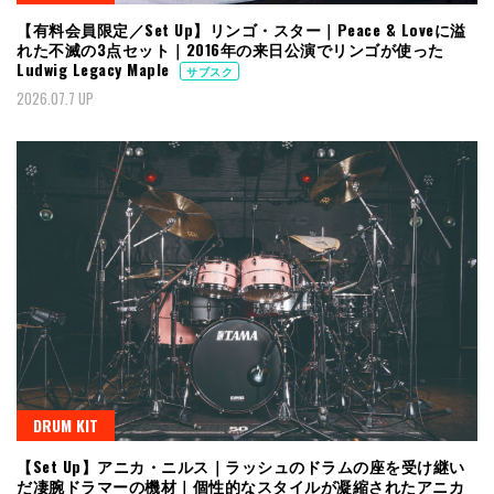
【有料会員限定／Set Up】リンゴ・スター｜Peace & Loveに溢
れた不滅の3点セット｜2016年の来日公演でリンゴが使った
Ludwig Legacy Maple
サブスク
2026.07.7 UP
DRUM KIT
【Set Up】アニカ・ニルス｜ラッシュのドラムの座を受け継い
だ凄腕ドラマーの機材｜個性的なスタイルが凝縮されたアニカ