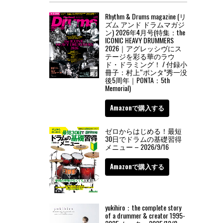
Rhythm & Drums magazine (リ
ズム アンド ドラムマガジ
ン) 2026年4月号(特集：the
ICONIC HEAVY DRUMMERS
2026｜アグレッシヴにス
テージを彩る華のラウ
ド・ドラミング！ / 付録小
冊子：村上“ポンタ”秀一没
後5周年｜PONTA：5th
Memorial)
Amazonで購入する
ゼロからはじめる！最短
30日でドラムの基礎習得
メニュー – 2026/9/16
Amazonで購入する
yukihiro：the complete story
of a drummer & creator 1995-