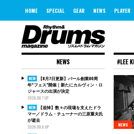
Skip
to
HOME
SPECIAL
GEAR
NEWS
PLAYER
content
NEWS
#LEE 
【8月7日更新】パール創業80周
NEW
年“フェス”開催｜新たにカルヴィン・ロ
ジャースの出演が決定
2026.08.7 UP
【追悼】数々の現場を支えたドラ
NEW
マー／ドラム・チューナーの三原重夫氏
が逝去
NEWS
2026.08.6 UP