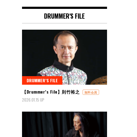
DRUMMER'S FILE
DRUMMER’S FILE
【Drummer’s File】則竹裕之
無料会員
2026.01.15 UP