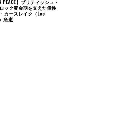
 IN PEACE】ブリティッシュ・
ロック黄金期を支えた個性
・カースレイク（Lee
ke）急逝