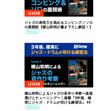
LESSON
ジャズの表現力を高めるコンピング／ソロ
の展開術【横山和明が書き下ろし解説！】
サブスク
LESSON
横山和明によるジャズの音作り考察〜楽器
選びとチューニング〜｜連載『3年後、確
実にジャズ・ドラムが叩ける練習法』 #2
サブスク