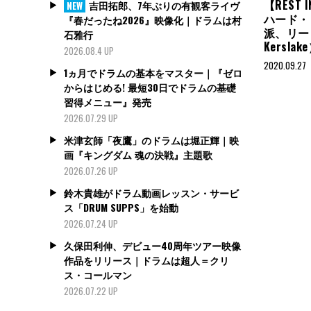
【REST
吉田拓郎、7年ぶりの有観客ライヴ
NEW
ハード・
『春だったね2026』映像化｜ドラムは村
派、リー
石雅行
Kersla
2026.08.4 UP
2020.09.27
1ヵ月でドラムの基本をマスター｜『ゼロ
からはじめる! 最短30日でドラムの基礎
習得メニュー』発売
2026.07.29 UP
米津玄師「夜鷹」のドラムは堀正輝｜映
画『キングダム 魂の決戦』主題歌
2026.07.26 UP
鈴木貴雄がドラム動画レッスン・サービ
ス「DRUM SUPPS」を始動
2026.07.24 UP
久保田利伸、デビュー40周年ツアー映像
作品をリリース｜ドラムは超人＝クリ
ス・コールマン
2026.07.22 UP