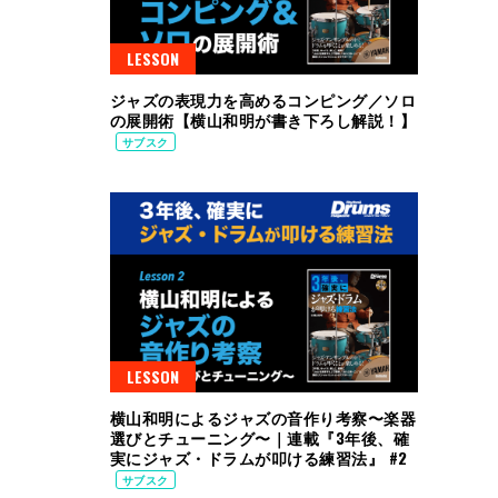
LESSON
ジャズの表現力を高めるコンピング／ソロ
の展開術【横山和明が書き下ろし解説！】
サブスク
LESSON
横山和明によるジャズの音作り考察〜楽器
選びとチューニング〜｜連載『3年後、確
実にジャズ・ドラムが叩ける練習法』 #2
サブスク