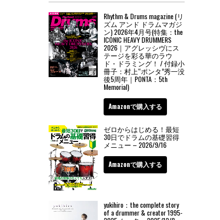
Rhythm & Drums magazine (リ
ズム アンド ドラムマガジ
ン) 2026年4月号(特集：the
ICONIC HEAVY DRUMMERS
2026｜アグレッシヴにス
テージを彩る華のラウ
ド・ドラミング！ / 付録小
冊子：村上“ポンタ”秀一没
後5周年｜PONTA：5th
Memorial)
Amazonで購入する
ゼロからはじめる！最短
30日でドラムの基礎習得
メニュー – 2026/9/16
Amazonで購入する
yukihiro：the complete story
of a drummer & creator 1995-