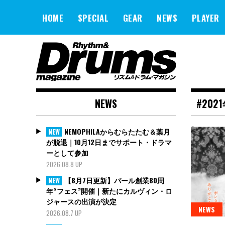
Skip
to
HOME
SPECIAL
GEAR
NEWS
PLAYER
content
NEWS
#202
NEMOPHILAからむらたたむ＆葉月
NEW
が脱退｜10月12日までサポート・ドラマ
ーとして参加
2026.08.8 UP
【8月7日更新】パール創業80周
NEW
年“フェス”開催｜新たにカルヴィン・ロ
ジャースの出演が決定
NEWS
2026.08.7 UP