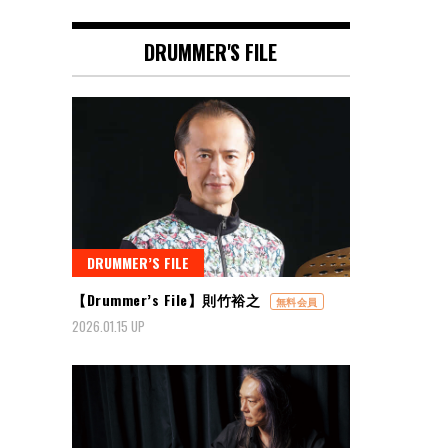
DRUMMER'S FILE
DRUMMER’S FILE
【Drummer’s File】則竹裕之
無料会員
2026.01.15 UP