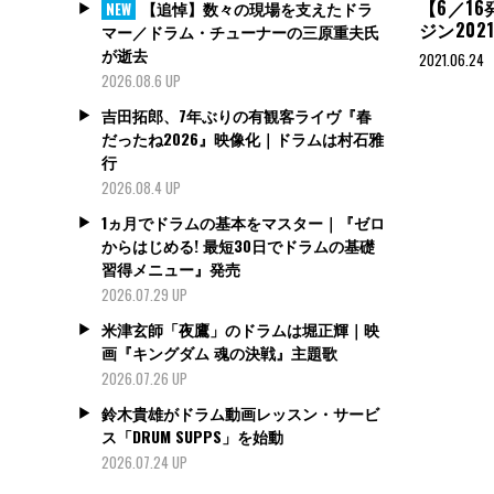
【6／1
【追悼】数々の現場を支えたドラ
NEW
ジン20
マー／ドラム・チューナーの三原重夫氏
が逝去
2021.06.24
2026.08.6 UP
吉田拓郎、7年ぶりの有観客ライヴ『春
だったね2026』映像化｜ドラムは村石雅
行
2026.08.4 UP
1ヵ月でドラムの基本をマスター｜『ゼロ
からはじめる! 最短30日でドラムの基礎
習得メニュー』発売
2026.07.29 UP
米津玄師「夜鷹」のドラムは堀正輝｜映
画『キングダム 魂の決戦』主題歌
2026.07.26 UP
鈴木貴雄がドラム動画レッスン・サービ
ス「DRUM SUPPS」を始動
2026.07.24 UP