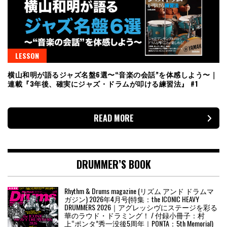
LESSON
横山和明が語るジャズ名盤6選〜“音楽の会話”を体感しよう〜｜
連載『3年後、確実にジャズ・ドラムが叩ける練習法』 #1
READ MORE
DRUMMER’S BOOK
Rhythm & Drums magazine (リズム アンド ドラムマ
ガジン) 2026年4月号(特集：the ICONIC HEAVY
DRUMMERS 2026｜アグレッシヴにステージを彩る
華のラウド・ドラミング！ / 付録小冊子：村
上“ポンタ”秀一没後5周年｜PONTA：5th Memorial)