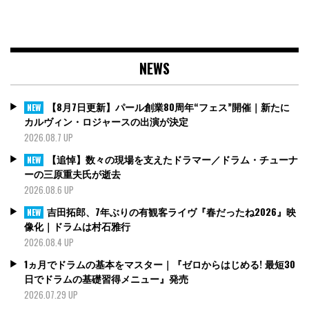
NEWS
【8月7日更新】パール創業80周年“フェス”開催｜新たに
NEW
カルヴィン・ロジャースの出演が決定
2026.08.7 UP
【追悼】数々の現場を支えたドラマー／ドラム・チューナ
NEW
ーの三原重夫氏が逝去
2026.08.6 UP
吉田拓郎、7年ぶりの有観客ライヴ『春だったね2026』映
NEW
像化｜ドラムは村石雅行
2026.08.4 UP
1ヵ月でドラムの基本をマスター｜『ゼロからはじめる! 最短30
日でドラムの基礎習得メニュー』発売
2026.07.29 UP