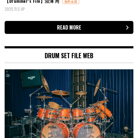
【Drummer’s File】沼澤 尚
無料会員
2025.11.5 UP
READ MORE
DRUM SET FILE WEB