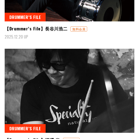
DRUMMER’S FILE
【Drummer’s File】長谷川浩二
無料会員
2025.12.20 UP
DRUMMER’S FILE