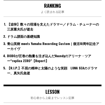
RANKING
よく読まれる記事
【追悼】数々の現場を支えたドラマー／ドラム・チューナーの
三原重夫氏が逝去
ドラム譜面の基礎知識
青山英樹 meets Yamaha Recording Custom｜復活10周年記念ア
ーカイヴ
BOBOが圧巻の熱量を注ぎ込んだVaundyのアリーナ・ツア
ー“replica ZERO”【Report】
【R.I.P.】不屈の精神と太陽のような笑顔 LUNA SEAのドラマ
ー、真矢氏急逝
LESSON
初心者から上級までレッスン記事