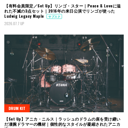
【有料会員限定／Set Up】リンゴ・スター｜Peace & Loveに溢
れた不滅の3点セット｜2016年の来日公演でリンゴが使った
Ludwig Legacy Maple
サブスク
2026.07.7 UP
DRUM KIT
【Set Up】アニカ・ニルス｜ラッシュのドラムの座を受け継い
だ凄腕ドラマーの機材｜個性的なスタイルが凝縮されたアニカ