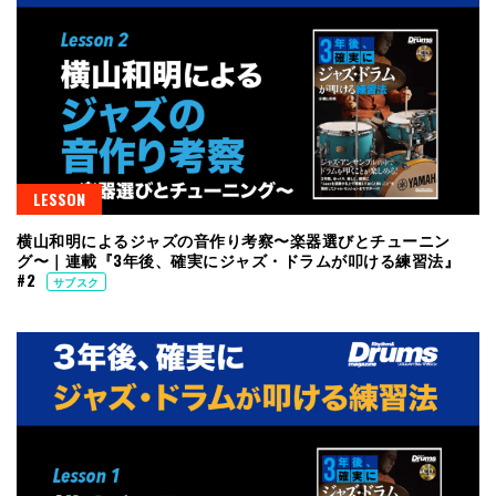
LESSON
横山和明によるジャズの音作り考察〜楽器選びとチューニン
グ〜｜連載『3年後、確実にジャズ・ドラムが叩ける練習法』
#2
サブスク