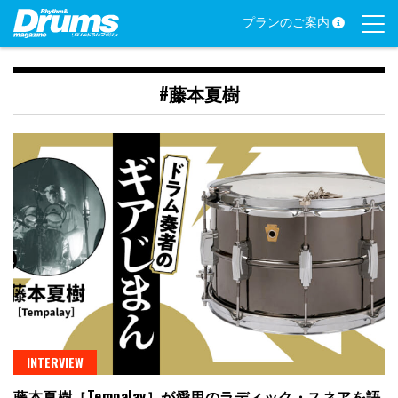
Skip
プランのご案内
to
content
#藤本夏樹
INTERVIEW
藤本夏樹［Tempalay］が愛用のラディック・スネアを語