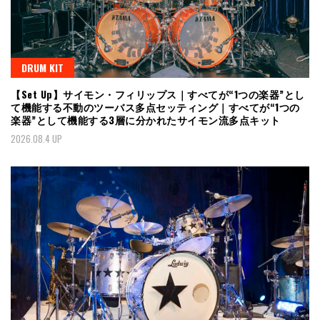
DRUM KIT
【Set Up】サイモン・フィリップス｜すべてが“1つの楽器”とし
て機能する不動のツーバス多点セッティング｜すべてが“1つの
楽器”として機能する3層に分かれたサイモン流多点キット
2026.08.4 UP