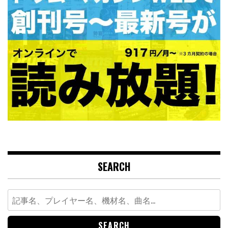
SEARCH
Search
for: