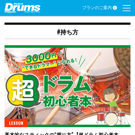
Skip
プランのご案内
to
content
#持ち方
LESSON
基本的なスティックの“握り方”【超ドラム初心者本