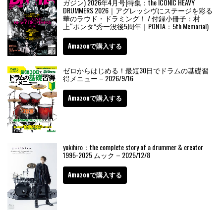
ガジン) 2026年4月号(特集：the ICONIC HEAVY
DRUMMERS 2026｜アグレッシヴにステージを彩る
華のラウド・ドラミング！ / 付録小冊子：村
上“ポンタ”秀一没後5周年｜PONTA：5th Memorial)
Amazonで購入する
ゼロからはじめる！最短30日でドラムの基礎習
得メニュー – 2026/9/16
Amazonで購入する
yukihiro：the complete story of a drummer & creator
1995-2025 ムック – 2025/12/8
Amazonで購入する