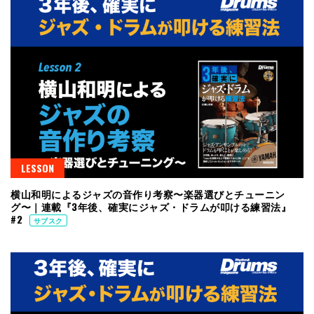
LESSON
横山和明によるジャズの音作り考察〜楽器選びとチューニン
グ〜｜連載『3年後、確実にジャズ・ドラムが叩ける練習法』
#2
サブスク