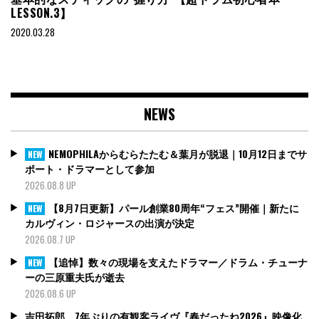
LESSON.3】
2020.03.28
NEWS
NEMOPHILAからむらたたむ＆葉月が脱退｜10月12日までサ
NEW
ポート・ドラマーとして参加
2026.08.8 UP
【8月7日更新】パール創業80周年“フェス”開催｜新たに
NEW
カルヴィン・ロジャースの出演が決定
2026.08.7 UP
【追悼】数々の現場を支えたドラマー／ドラム・チューナ
NEW
ーの三原重夫氏が逝去
2026.08.6 UP
吉田拓郎、7年ぶりの有観客ライヴ『春だったね2026』映像化