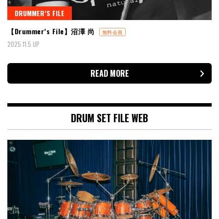
DRUMMER’S FILE
【Drummer’s File】沼澤 尚
無料会員
2025.11.5 UP
READ MORE
DRUM SET FILE WEB