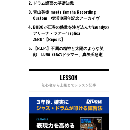
ドラム譜面の基礎知識
青山英樹 meets Yamaha Recording
Custom｜復活10周年記念アーカイヴ
BOBOが圧巻の熱量を注ぎ込んだVaundyの
アリーナ・ツアー“replica
ZERO”【Report】
【R.I.P.】不屈の精神と太陽のような笑
顔 LUNA SEAのドラマー、真矢氏急逝
LESSON
初心者から上級までレッスン記事