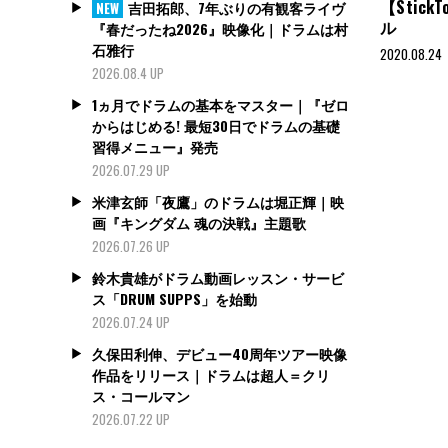
【Stic
吉田拓郎、7年ぶりの有観客ライヴ
NEW
ル
『春だったね2026』映像化｜ドラムは村
石雅行
2020.08.24
2026.08.4 UP
1ヵ月でドラムの基本をマスター｜『ゼロ
からはじめる! 最短30日でドラムの基礎
習得メニュー』発売
2026.07.29 UP
米津玄師「夜鷹」のドラムは堀正輝｜映
画『キングダム 魂の決戦』主題歌
2026.07.26 UP
鈴木貴雄がドラム動画レッスン・サービ
ス「DRUM SUPPS」を始動
2026.07.24 UP
久保田利伸、デビュー40周年ツアー映像
作品をリリース｜ドラムは超人＝クリ
ス・コールマン
2026.07.22 UP