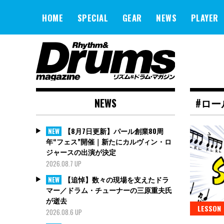
Skip
to
HOME
SPECIAL
GEAR
NEWS
PLAYER
content
NEWS
#ロー
【8月7日更新】パール創業80周
NEW
年“フェス”開催｜新たにカルヴィン・ロ
ジャースの出演が決定
2026.08.7 UP
【追悼】数々の現場を支えたドラ
NEW
マー／ドラム・チューナーの三原重夫氏
が逝去
LESSON
2026.08.6 UP