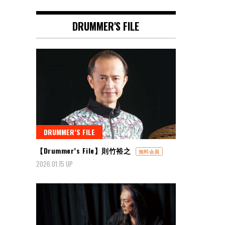
DRUMMER'S FILE
DRUMMER’S FILE
【Drummer’s File】則竹裕之
無料会員
2026.01.15 UP