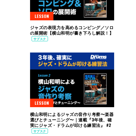
LESSON
ジャズの表現力を高めるコンピング／ソロ
の展開術【横山和明が書き下ろし解説！】
サブスク
LESSON
横山和明によるジャズの音作り考察〜楽器
選びとチューニング〜｜連載『3年後、確
実にジャズ・ドラムが叩ける練習法』 #2
サブスク