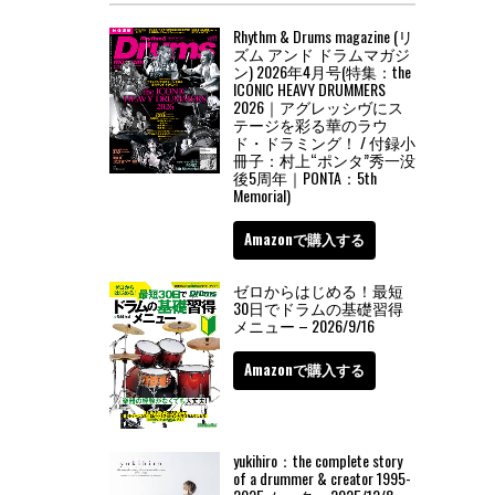
Rhythm & Drums magazine (リ
ズム アンド ドラムマガジ
ン) 2026年4月号(特集：the
ICONIC HEAVY DRUMMERS
2026｜アグレッシヴにス
テージを彩る華のラウ
ド・ドラミング！ / 付録小
冊子：村上“ポンタ”秀一没
後5周年｜PONTA：5th
Memorial)
Amazonで購入する
ゼロからはじめる！最短
30日でドラムの基礎習得
メニュー – 2026/9/16
Amazonで購入する
yukihiro：the complete story
of a drummer & creator 1995-