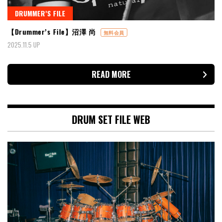
DRUMMER’S FILE
【Drummer’s File】沼澤 尚
無料会員
2025.11.5 UP
READ MORE
DRUM SET FILE WEB