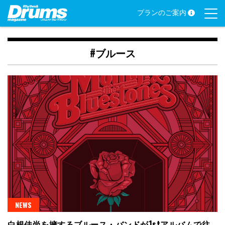
Skip
プランのご案内
to
content
#ブルース
NEWS
白根佳尚を擁するブルース・バンドが1stアルバムで往