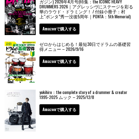
ガジン) 2026年4月号(特集：the ICONIC HEAVY
DRUMMERS 2026｜アグレッシヴにステージを彩る
華のラウド・ドラミング！ / 付録小冊子：村
上“ポンタ”秀一没後5周年｜PONTA：5th Memorial)
Amazonで購入する
ゼロからはじめる！最短30日でドラムの基礎習
得メニュー – 2026/9/16
Amazonで購入する
yukihiro：the complete story of a drummer & creator
1995-2025 ムック – 2025/12/8
Amazonで購入する