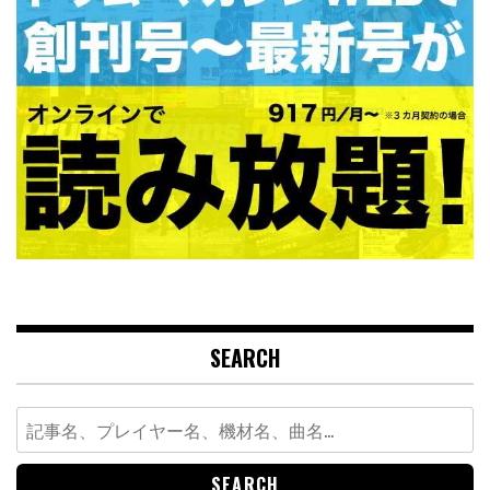
SEARCH
Search
for: