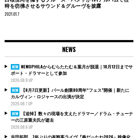
時を彷彿させるサウンド＆グルーヴを披露
2021.01.7
NEWS
NEMOPHILAからむらたたむ＆葉月が脱退｜10月12日までサ
NEW
ポート・ドラマーとして参加
2026.08.8 UP
【8月7日更新】パール創業80周年“フェス”開催｜新たに
NEW
カルヴィン・ロジャースの出演が決定
2026.08.7 UP
【追悼】数々の現場を支えたドラマー／ドラム・チューナ
NEW
ーの三原重夫氏が逝去
2026.08.6 UP
吉田拓郎、7年ぶりの有観客ライヴ『春だったね2026』映像化