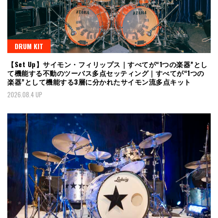
DRUM KIT
【Set Up】サイモン・フィリップス｜すべてが“1つの楽器”とし
て機能する不動のツーバス多点セッティング｜すべてが“1つの
楽器”として機能する3層に分かれたサイモン流多点キット
2026.08.4 UP