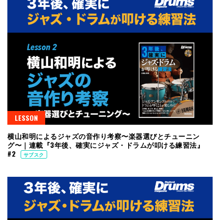
LESSON
横山和明によるジャズの音作り考察〜楽器選びとチューニン
グ〜｜連載『3年後、確実にジャズ・ドラムが叩ける練習法』
#2
サブスク