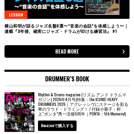
LESSON
横山和明が語るジャズ名盤6選〜“音楽の会話”を体感しよう〜｜
連載『3年後、確実にジャズ・ドラムが叩ける練習法』 #1
READ MORE
DRUMMER’S BOOK
Rhythm & Drums magazine (リズム アンド ドラムマ
ガジン) 2026年4月号(特集：the ICONIC HEAVY
DRUMMERS 2026｜アグレッシヴにステージを彩る
華のラウド・ドラミング！ / 付録小冊子：村
上“ポンタ”秀一没後5周年｜PONTA：5th Memorial)
Amazonで購入する