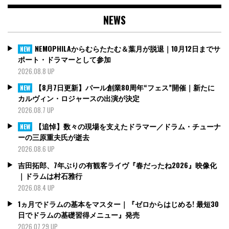
NEWS
NEMOPHILAからむらたたむ＆葉月が脱退｜10月12日までサ
NEW
ポート・ドラマーとして参加
2026.08.8 UP
【8月7日更新】パール創業80周年“フェス”開催｜新たに
NEW
カルヴィン・ロジャースの出演が決定
2026.08.7 UP
【追悼】数々の現場を支えたドラマー／ドラム・チューナ
NEW
ーの三原重夫氏が逝去
2026.08.6 UP
吉田拓郎、7年ぶりの有観客ライヴ『春だったね2026』映像化
｜ドラムは村石雅行
2026.08.4 UP
1ヵ月でドラムの基本をマスター｜『ゼロからはじめる! 最短30
日でドラムの基礎習得メニュー』発売
2026.07.29 UP