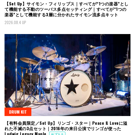
【Set Up】サイモン・フィリップス｜すべてが“1つの楽器”とし
て機能する不動のツーバス多点セッティング｜すべてが“1つの
楽器”として機能する3層に分かれたサイモン流多点キット
2026.08.4 UP
DRUM KIT
【有料会員限定／Set Up】リンゴ・スター｜Peace & Loveに溢
れた不滅の3点セット｜2016年の来日公演でリンゴが使った
Ludwig Legacy Maple
サブスク