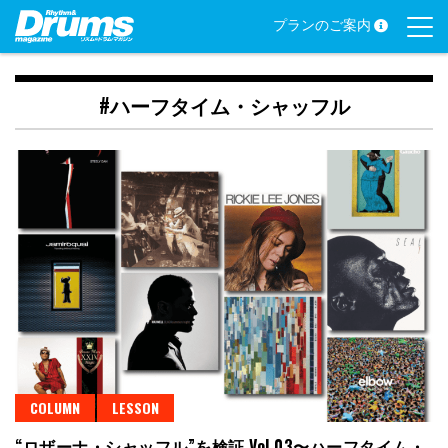
Skip
プランのご案内
to
content
#ハーフタイム・シャッフル
COLUMN
LESSON
“ロザーナ・シャッフル”を検証 Vol.03〜ハーフタイム・