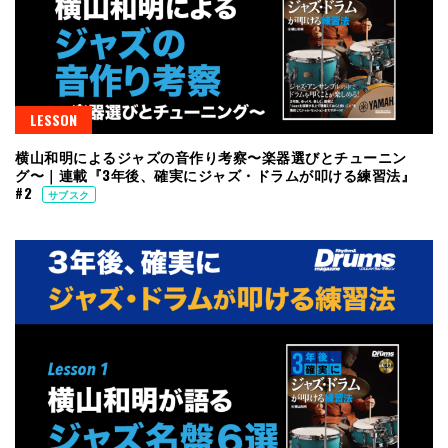
LESSON
横山和明によるジャズの音作り考察〜楽器選びとチューニン
グ〜｜連載『3年後、確実にジャズ・ドラムが叩ける練習法』
#2
サブスク