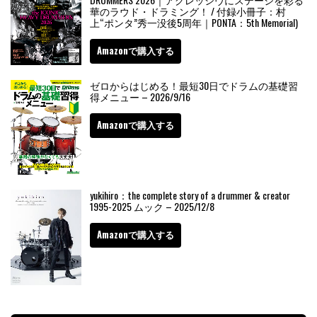
華のラウド・ドラミング！ / 付録小冊子：村
上“ポンタ”秀一没後5周年｜PONTA：5th Memorial)
Amazonで購入する
ゼロからはじめる！最短30日でドラムの基礎習
得メニュー – 2026/9/16
Amazonで購入する
yukihiro：the complete story of a drummer & creator
1995-2025 ムック – 2025/12/8
Amazonで購入する