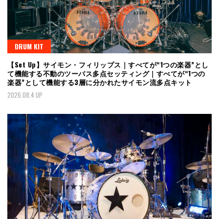
DRUM KIT
【Set Up】サイモン・フィリップス｜すべてが“1つの楽器”とし
て機能する不動のツーバス多点セッティング｜すべてが“1つの
楽器”として機能する3層に分かれたサイモン流多点キット
2026.08.4 UP