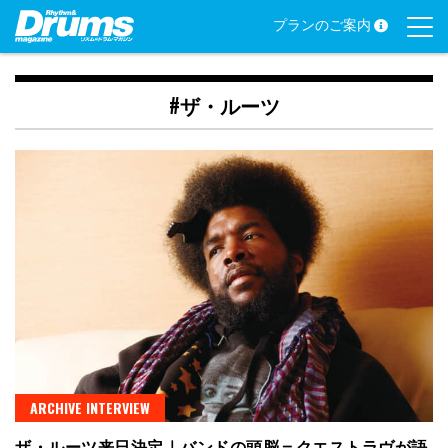
Skip
プランのご案内
to
content
#ザ・ルーツ
ARCHIVE INTERVIEW
ザ・ルーツ来日決定｜バンドの頭脳＝クエストラヴが語