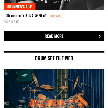
DRUMMER’S FILE
【Drummer’s File】沼澤 尚
無料会員
2025.11.5 UP
READ MORE
DRUM SET FILE WEB