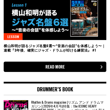
LESSON
横山和明が語るジャズ名盤6選〜“音楽の会話”を体感しよう〜｜
連載『3年後、確実にジャズ・ドラムが叩ける練習法』 #1
READ MORE
DRUMMER’S BOOK
Rhythm & Drums magazine (リズム アンド ドラムマ
ガジン) 2026年4月号(特集：the ICONIC HEAVY
DRUMMERS 2026｜アグレッシヴにステージを彩る