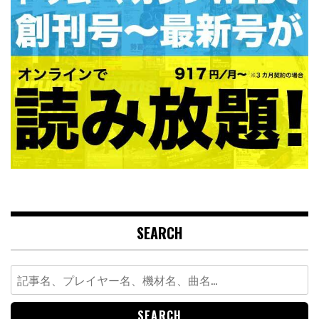
SEARCH
Search
for: