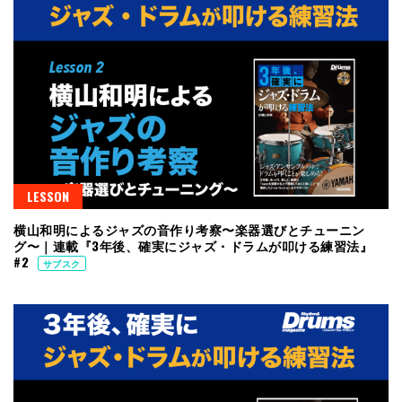
LESSON
横山和明によるジャズの音作り考察〜楽器選びとチューニン
グ〜｜連載『3年後、確実にジャズ・ドラムが叩ける練習法』
#2
サブスク