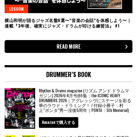
LESSON
横山和明が語るジャズ名盤6選〜“音楽の会話”を体感しよう〜｜
連載『3年後、確実にジャズ・ドラムが叩ける練習法』 #1
READ MORE
DRUMMER’S BOOK
Rhythm & Drums magazine (リズム アンド ドラムマ
ガジン) 2026年4月号(特集：the ICONIC HEAVY
DRUMMERS 2026｜アグレッシヴにステージを彩る
華のラウド・ドラミング！ / 付録小冊子：村
上“ポンタ”秀一没後5周年｜PONTA：5th Memorial)
Amazonで購入する