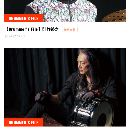
DRUMMER’S FILE
【Drummer’s File】則竹裕之
無料会員
2026.01.15 UP
DRUMMER’S FILE