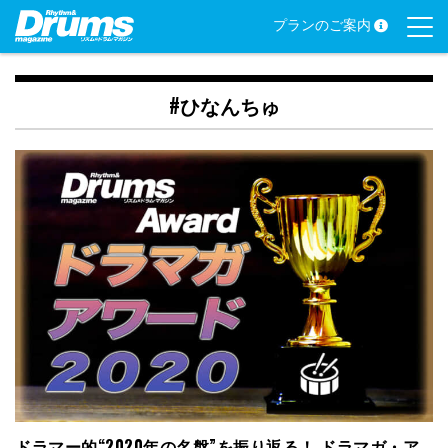
Skip
プランのご案内
to
content
#ひなんちゅ
ドラマー的“2020年の名盤”を振り返る！ ドラマガ・ア