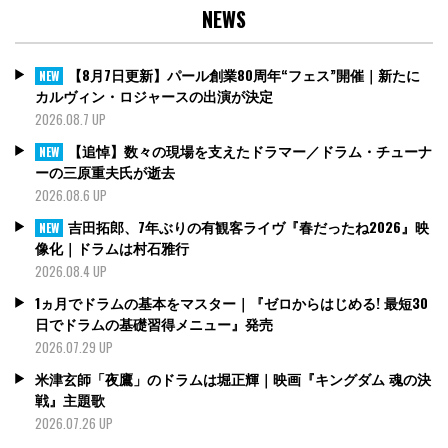
NEWS
【8月7日更新】パール創業80周年“フェス”開催｜新たに
NEW
カルヴィン・ロジャースの出演が決定
2026.08.7 UP
【追悼】数々の現場を支えたドラマー／ドラム・チューナ
NEW
ーの三原重夫氏が逝去
2026.08.6 UP
吉田拓郎、7年ぶりの有観客ライヴ『春だったね2026』映
NEW
像化｜ドラムは村石雅行
2026.08.4 UP
1ヵ月でドラムの基本をマスター｜『ゼロからはじめる! 最短30
日でドラムの基礎習得メニュー』発売
2026.07.29 UP
米津玄師「夜鷹」のドラムは堀正輝｜映画『キングダム 魂の決
戦』主題歌
2026.07.26 UP