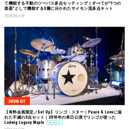
て機能する不動のツーバス多点セッティング｜すべてが“1つの
楽器”として機能する3層に分かれたサイモン流多点キット
2026.08.4 UP
DRUM KIT
【有料会員限定／Set Up】リンゴ・スター｜Peace & Loveに溢
れた不滅の3点セット｜2016年の来日公演でリンゴが使った
Ludwig Legacy Maple
サブスク