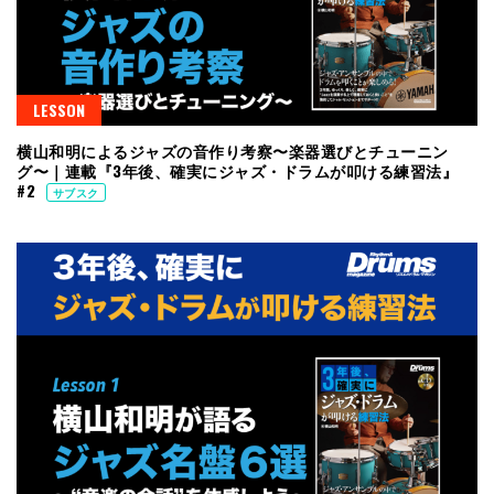
LESSON
横山和明によるジャズの音作り考察〜楽器選びとチューニン
グ〜｜連載『3年後、確実にジャズ・ドラムが叩ける練習法』
#2
サブスク