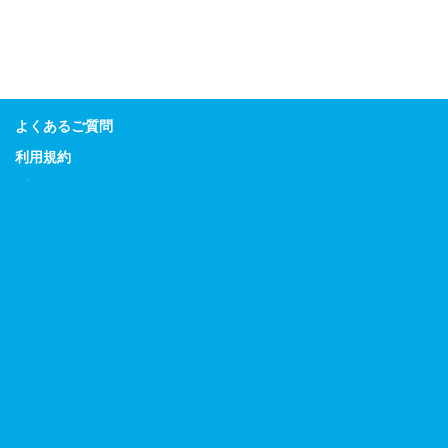
よくあるご質問
利用規約
プライバシーポリシー
特定商取引に関する表示
Guitar Magazine
Bass Magazine
Rhythm & Drums Magazine
Sound & Recording Magazine
Acoustic Guitar Magazine
リットーミュージック
デジマート