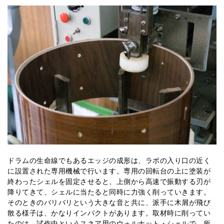
ドラムの生命線でもあるエッジの成形は、ラボの入り口の近く
に設置された専用機械で行います。専用の回転台の上に塗装が
終わったシェルを固定させると、上側から高速で振動する刃が
降りてきて、シェルに当たると同時に力強く削っていきます。
そのときのバリバリという大きな音と共に、派手に木屑が飛び
散る様子は、かなりインパクトがあります。取材時に削ってい
たのは、試作中というスネア用のウォルナット・シェルで、所