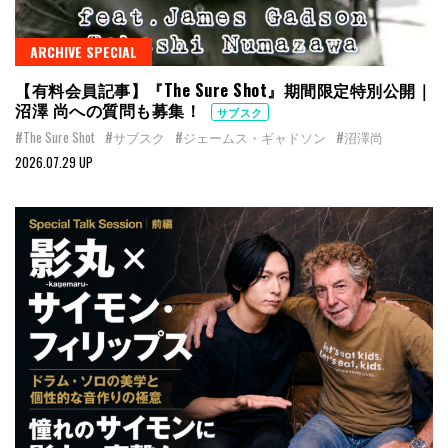
ARCHIVE SPECIAL
【有料会員記事】『The Sure Shot』期間限定特別公開｜
沼澤 尚への質問も募集！
サブスク
#The Sure Shot
#サブスク
#ジェームス・ギャドソン
#沼澤尚
2026.07.29 UP