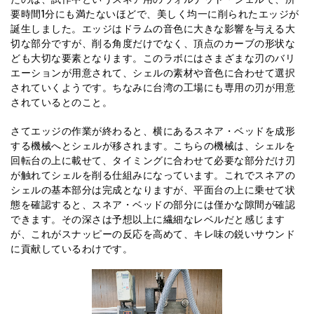
要時間1分にも満たないほどで、美しく均一に削られたエッジが
誕生しました。エッジはドラムの音色に大きな影響を与える大
切な部分ですが、削る角度だけでなく、頂点のカーブの形状な
ども大切な要素となります。このラボにはさまざまな刃のバリ
エーションが用意されて、シェルの素材や音色に合わせて選択
されていくようです。ちなみに台湾の工場にも専用の刃が用意
されているとのこと。
さてエッジの作業が終わると、横にあるスネア・ベッドを成形
する機械へとシェルが移されます。こちらの機械は、シェルを
回転台の上に載せて、タイミングに合わせて必要な部分だけ刃
が触れてシェルを削る仕組みになっています。これでスネアの
シェルの基本部分は完成となりますが、平面台の上に乗せて状
態を確認すると、スネア・ベッドの部分には僅かな隙間が確認
できます。その深さは予想以上に繊細なレベルだと感じます
が、これがスナッピーの反応を高めて、キレ味の鋭いサウンド
に貢献しているわけです。