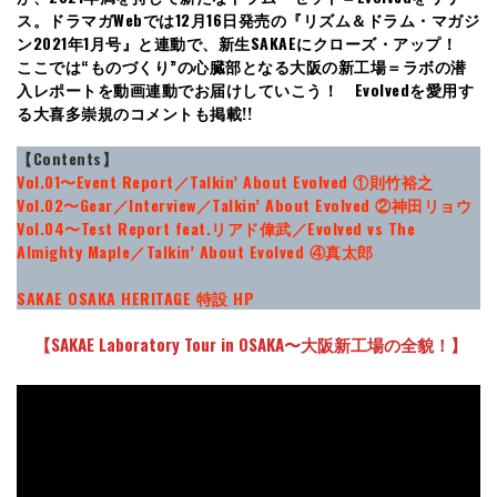
ス。ドラマガWebでは12月16日発売の『リズム＆ドラム・マガジ
ン2021年1月号』と連動で、新生SAKAEにクローズ・アップ！
ここでは“ものづくり”の心臓部となる大阪の新工場＝ラボの潜
入レポートを動画連動でお届けしていこう！
Evolvedを愛用す
る大喜多崇規のコメントも掲載!!
【Contents】
Vol.01〜Event Report／Talkin’ About Evolved ①則竹裕之
Vol.02〜Gear／Interview／Talkin’ About Evolved ②神田リョウ
Vol.04〜Test Report feat.リアド偉武／Evolved vs The
Almighty Maple／Talkin’ About Evolved ④真太郎
SAKAE OSAKA HERITAGE 特設 HP
【SAKAE Laboratory Tour in OSAKA〜大阪新工場の全貌！】