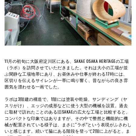
11月の初旬に大阪府淀川区にある、SAKAE OSAKA HERITAGEの工場
（ラボ）を訪問させていただきました。それは大小の工場が並
ぶ閑静な工場地帯にあり、お昼休みや仕事が終わる17時には、
区切りを伝えるサイレンが一帯に鳴り響く、昔ながらの良き雰
囲気を漂わせる一画でした。
ラボは3階建の構造で、1階には塗装や乾燥、サンディング（ヤ
スリがけ）、エッジの成形などに使う大型の機械を設置。過去
に取材で訪れたことのある旧SAKAEの広大な工場と比較すると、
コンパクトな印象ではありますが、その中で整然と機能的に機
械が配置されている様子は、まさに“ラボ”という表現がふさわし
いと感じます。続いて脇にある階段を登って2階に上がると、ま