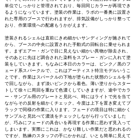
単位でしっかりと管理されており、毎回同じカラーが再現でき
るようになっています。塗装の作業は、ラボの一番奥に設置さ
れた専用のブースで行われますが、排気設備がしっかり整って
おり、作業環境への配慮もうかがえます。
塗装されるシェルは直前にきめ細かいサンディングが施されて
から、ブースの中央に設置された手動式の回転台に乗せられま
す。まずエアー・ガンで目に見えない細かい異物が除去され、
そのあとに先ほど調合された染料をスプレー・ガンに入れて塗
装をしていきます。ちなみに本日のカラーは、ピンク／黒のフ
ェード系スパークルで、これはアーティスト特注モデルいうこ
とです。作業はスパークルの下地が塗られた状態のシェルを手
で回しながら、まず淡いピンクから着色。薄い塗りからスター
トして徐々に周回を重ねて色濃くしていきますが、途中でカラ
ー・サンプル用のプレートと見比べ、時にはライトで光を当て
ながらその反射を細かくチェック。今度は上下を置き変えてブ
ラックで同様の作業に入ります。フェードの境目は特に細かく
サンプルと見比べて濃淡をチェックしながら行っていました
が、巧みにフェードの具合いを再現する作業に思わず見入って
しまいます。実際にこれは、かなり難しい作業だと思われるの
ですが、熟練のスタッフの手にかかれば、いとも簡単に見えて