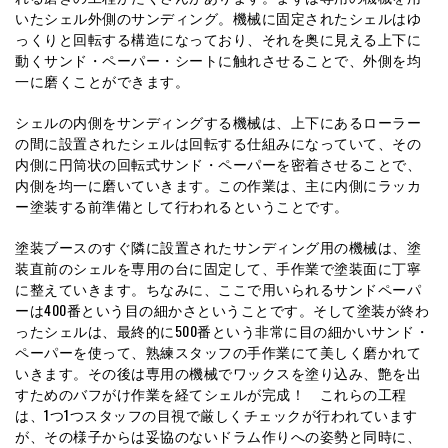
いたシェル外側のサンディング。機械に固定されたシェルはゆ
っくりと回転する構造になっており、それを奥に見える上下に
動くサンド・ペーパー・シートに触れさせることで、外側を均
一に磨くことができます。
シェルの内側をサンディングする機械は、上下にあるローラー
の間に設置されたシェルは回転する仕組みになっていて、その
内側に円筒状の回転式サンド・ペーパーを密着させることで、
内側を均一に磨いていきます。この作業は、主に内側にラッカ
ー塗装する前準備として行われるということです。
塗装ブースのすぐ隣に設置されたサンディング用の機械は、塗
装直前のシェルを専用の台に固定して、手作業で塗装面に丁寧
に整えていきます。ちなみに、ここで用いられるサンドペーパ
ーは400番という目の細かさということです。そして塗装が終わ
ったシェルは、最終的に500番という非常に目の細かいサンド・
ペーパーを使って、熟練スタッフの手作業にて美しく磨かれて
いきます。その後は専用の機械でワックスを塗り込み、艶を出
すためのバフがけ作業を経てシェルが完成！ これらの工程
は、1つ1つスタッフの目視で厳しくチェックが行われています
が、その様子からは妥協のないドラム作りへの姿勢と同時に、