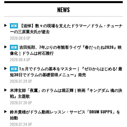
NEWS
【追悼】数々の現場を支えたドラマー／ドラム・チューナ
NEW
ーの三原重夫氏が逝去
2026.08.6 UP
吉田拓郎、7年ぶりの有観客ライヴ『春だったね2026』映
NEW
像化｜ドラムは村石雅行
2026.08.4 UP
1ヵ月でドラムの基本をマスター｜『ゼロからはじめる! 最
NEW
短30日でドラムの基礎習得メニュー』発売
2026.07.29 UP
米津玄師「夜鷹」のドラムは堀正輝｜映画『キングダム 魂の決
戦』主題歌
2026.07.26 UP
鈴木貴雄がドラム動画レッスン・サービス「DRUM SUPPS」を
始動
2026.07.24 UP