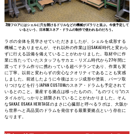
2階フロアにはシェルに穴を開けるドリルなどの機械がズラリと並ぶ。今後予定して
いるという、日本製スネア・ドラムの制作で使われるのだろう。
ラボの全体を見学させていただきましたが、シェルを成形する
機械こそありませんが、それ以外の作業は旧SAKAE時代と変わら
ずに行える設備を備えていることがわかりました。取材中に作
業に当たっていたスタッフもサカエ・リズム時代から27年間に
渡ってドラム作りに携わっている超ベテランであり、作業も実
に丁寧。以前と変わらずの安心なクオリティであることも実感
しました。前述したように今後はエッジ成形や塗装、パーツ取
りつけなどを行うJAPAN CUSTOMのスネア・ドラムも予定されて
いるとのこと。量産する拠点は移ったものの、“ものづくり”のス
タイルがしっかりと踏襲されていることがわかりました。そん
なSAKAE OSAKA HERITAGEのまさに心臓部と呼べるラボは、大阪か
ら世界へと高品質のドラムを発信する最重要拠点という存在に
なります。