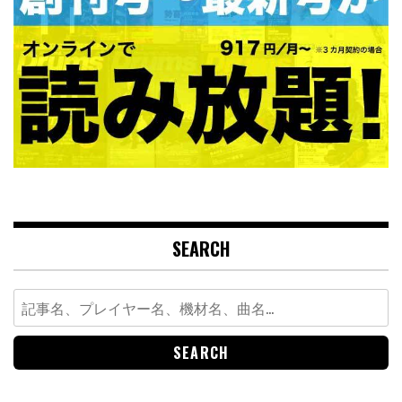
SEARCH
Search
for: