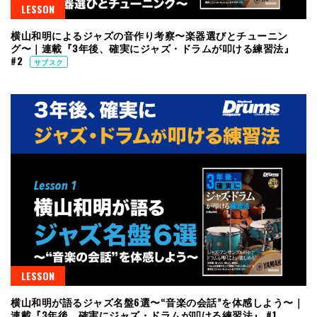
LESSON
横山和明によるジャズの音作り考察〜楽器選びとチューニン
グ〜｜連載『3年後、確実にジャズ・ドラムが叩ける練習法』
#2
サブスク
LESSON
横山和明が語るジャズ名盤6選〜“音楽の会話”を体感しよう〜｜
連載『3年後、確実にジャズ・ドラムが叩ける練習法』 #1