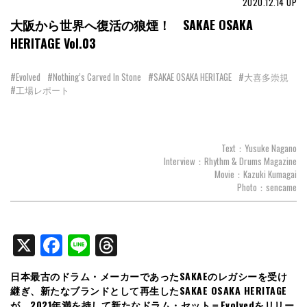
2020.12.14
UP
大阪から世界へ復活の狼煙！ SAKAE OSAKA
HERITAGE Vol.03
#Evolved
#Nothing’s Carved In Stone
#SAKAE OSAKA HERITAGE
#大喜多崇規
#工場レポート
Text：Yusuke Nagano
Interview：Rhythm & Drums Magazine
Movie：Kazuki Kumagai
Photo：sencame
X
Facebook
Line
Threads
日本最古のドラム・メーカーであったSAKAEのレガシーを受け
継ぎ、新たなブランドとして再生したSAKAE OSAKA HERITAGE
が、2021年満を持して新たなドラム・セット＝Evolvedをリリー