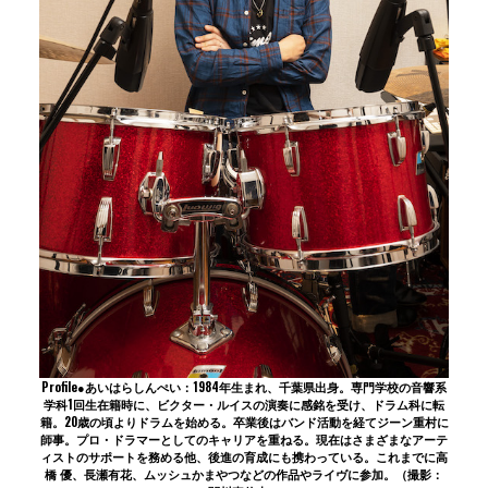
Profile●あいはらしんぺい：1984年生まれ、千葉県出身。専門学校の音響系
学科1回生在籍時に、ビクター・ルイスの演奏に感銘を受け、ドラム科に転
籍。20歳の頃よりドラムを始める。卒業後はバンド活動を経てジーン重村に
師事。プロ・ドラマーとしてのキャリアを重ねる。現在はさまざまなアーテ
ィストのサポートを務める他、後進の育成にも携わっている。これまでに高
橋 優、長瀬有花、ムッシュかまやつなどの作品やライヴに参加。（撮影：