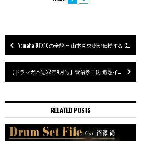
Yamaha DTX10の全貌 〜山本真央樹が伝授する Cubase AI活用術！〜
【ドラマガ本誌22年4月号】菅沼孝三氏 追想インタビュー – 芳村一実［天地雅楽］
RELATED POSTS