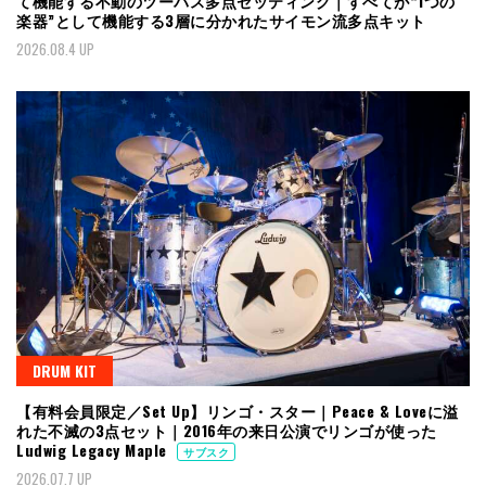
て機能する不動のツーバス多点セッティング｜すべてが“1つの
楽器”として機能する3層に分かれたサイモン流多点キット
2026.08.4 UP
DRUM KIT
【有料会員限定／Set Up】リンゴ・スター｜Peace & Loveに溢
れた不滅の3点セット｜2016年の来日公演でリンゴが使った
Ludwig Legacy Maple
サブスク
2026.07.7 UP