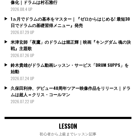
像化｜ドラムは村石雅行
2026.08.4 UP
1ヵ月でドラムの基本をマスター｜『ゼロからはじめる! 最短30
日でドラムの基礎習得メニュー』発売
2026.07.29 UP
米津玄師「夜鷹」のドラムは堀正輝｜映画『キングダム 魂の決
戦』主題歌
2026.07.26 UP
鈴木貴雄がドラム動画レッスン・サービス「DRUM SUPPS」を
始動
2026.07.24 UP
久保田利伸、デビュー40周年ツアー映像作品をリリース｜ドラ
ムは超人＝クリス・コールマン
2026.07.22 UP
LESSON
初心者から上級までレッスン記事