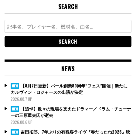
SEARCH
Search
for:
NEWS
【8月7日更新】パール創業80周年“フェス”開催｜新たに
NEW
カルヴィン・ロジャースの出演が決定
2026.08.7 UP
【追悼】数々の現場を支えたドラマー／ドラム・チューナ
NEW
ーの三原重夫氏が逝去
2026.08.6 UP
吉田拓郎、7年ぶりの有観客ライヴ『春だったね2026』映
NEW