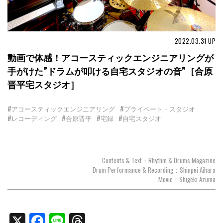
2022.03.31
UP
動画で体感！アコースティックエンジニアリングが
手がけた”ドラムが叩ける自宅スタジオの音”［合原
晋平宅スタジオ］
#アコースティックエンジニアリング
#プライベート・スタジオ
#レコーディング
#合原晋平
#宅録
#自宅スタジオ
Contents & Text：Rhythm & Drums Magazine
Drum Performance & Recording：Shinpei Aihara
Movie：Shigeki Azuma
X
Facebook
Line
Threads