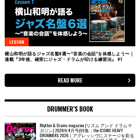
LESSON
横山和明が語るジャズ名盤6選〜“音楽の会話”を体感しよう〜｜
連載『3年後、確実にジャズ・ドラムが叩ける練習法』 #1
READ MORE
DRUMMER’S BOOK
Rhythm & Drums magazine (リズム アンド ドラムマ
ガジン) 2026年4月号(特集：the ICONIC HEAVY
DRUMMERS 2026｜アグレッシヴにステージを彩る