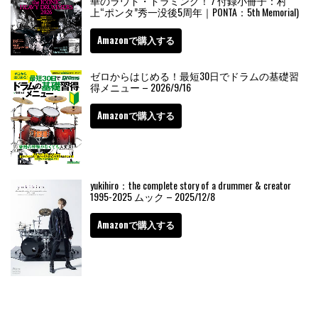
華のラウド・ドラミング！ / 付録小冊子：村
上“ポンタ”秀一没後5周年｜PONTA：5th Memorial)
Amazonで購入する
ゼロからはじめる！最短30日でドラムの基礎習
得メニュー – 2026/9/16
Amazonで購入する
yukihiro：the complete story of a drummer & creator
1995-2025 ムック – 2025/12/8
Amazonで購入する