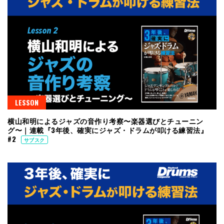
LESSON
横山和明によるジャズの音作り考察〜楽器選びとチューニン
グ〜｜連載『3年後、確実にジャズ・ドラムが叩ける練習法』
#2
サブスク