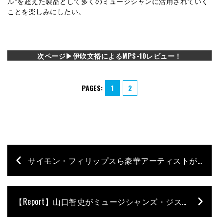
ル”を超えた製品として多くのミュージシャンに活用されていく
ことを楽しみにしたい。
次ページ▶︎伊吹文裕によるMPS-10レビュー！
PAGES:
1
2
サイモン・フィリップスら豪華アーティストが集結！ TAMA 50th Anniversary Party【Report】
【Report】山口智史がミュージシャンズ・ジストニアの研究成果を発表！〜I第17回国際音楽知覚認知学会―第7回アジア太平洋音楽認知科学会7〜