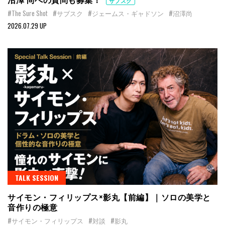
サブスク
#The Sure Shot
#サブスク
#ジェームス・ギャドソン
#沼澤尚
2026.07.29 UP
TALK SESSION
サイモン・フィリップス×影丸【前編】｜ソロの美学と
音作りの極意
#サイモン・フィリップス
#対談
#影丸