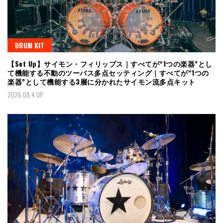
DRUM KIT
【Set Up】サイモン・フィリップス｜すべてが“1つの楽器”とし
て機能する不動のツーバス多点セッティング｜すべてが“1つの
楽器”として機能する3層に分かれたサイモン流多点キット
2026.08.4 UP