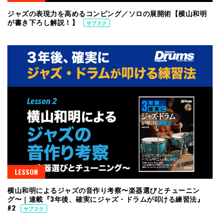
ジャズの表現力を高めるコンピング／ソロの展開術【横山和明
が書き下ろし解説！】
サブスク
LESSON
横山和明によるジャズの音作り考察〜楽器選びとチューニン
グ〜｜連載『3年後、確実にジャズ・ドラムが叩ける練習法』
#2
サブスク