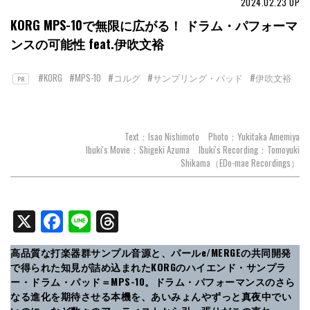
2024.02.23
UP
KORG MPS-10で無限に広がる！ ドラム・パフォーマ
ンスの可能性 feat.伊吹文裕
#KORG
#MPS-10
#コルグ
#サンプリング・パッド
#伊吹文裕
PR
Text：Isao Nishimoto Photo：Yukitaka Amemiya
Ibuki's Movie：Shigeki Azuma Ibuki's Recording：Tomoyuki
Shikama（EDo-mae Recordings）
X
Facebook
Line
Threads
高品質な打楽器群サンプル音源と、パールe/MERGEの共同開発
で得られた知見が詰め込まれたKORGのハイエンド・サンプラ
ー・ドラム・パッド＝MPS-10。ドラム・パフォーマンスのさら
なる進化を期待させる本機を、あいみょんやずっと真夜中でい