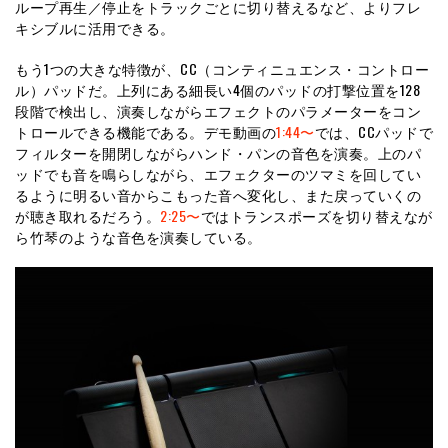
ループ再生／停止をトラックごとに切り替えるなど、よりフレ
キシブルに活用できる。
もう1つの大きな特徴が、CC（コンティニュエンス・コントロー
ル）パッドだ。上列にある細長い4個のパッドの打撃位置を128
段階で検出し、演奏しながらエフェクトのパラメーターをコン
トロールできる機能である。デモ動画の
1:44〜
では、CCパッドで
フィルターを開閉しながらハンド・パンの音色を演奏。上のパ
ッドでも音を鳴らしながら、エフェクターのツマミを回してい
るように明るい音からこもった音へ変化し、また戻っていくの
が聴き取れるだろう。
2:25〜
ではトランスポーズを切り替えなが
ら竹琴のような音色を演奏している。