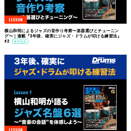
LESSON
横山和明によるジャズの音作り考察〜楽器選びとチューニン
グ〜｜連載『3年後、確実にジャズ・ドラムが叩ける練習法』
#2
サブスク
LESSON