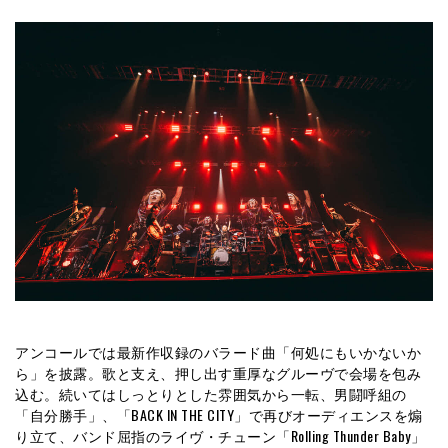
アンコールでは最新作収録のバラード曲「何処にもいかないか
ら」を披露。歌と支え、押し出す重厚なグルーヴで会場を包み
込む。続いてはしっとりとした雰囲気から一転、男闘呼組の
「自分勝手」、「BACK IN THE CITY」で再びオーディエンスを煽
り立て、バンド屈指のライヴ・チューン「Rolling Thunder Baby」