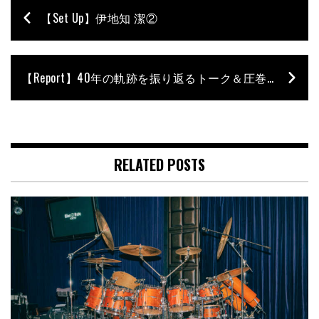
【Set Up】伊地知 潔②
【Report】40年の軌跡を振り返るトーク＆圧巻のドラム・ソロでファンを魅了!! 長谷川浩二デビュー40周年記念イベントが開催！
RELATED POSTS