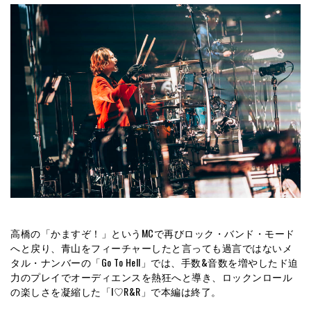
高橋の「かますぞ！」というMCで再びロック・バンド・モード
へと戻り、青山をフィーチャーしたと言っても過言ではないメ
タル・ナンバーの「Go To Hell」では、手数&音数を増やしたド迫
力のプレイでオーディエンスを熱狂へと導き、ロックンロール
の楽しさを凝縮した「I♡R&R」で本編は終了。