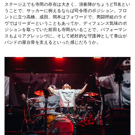
ステージ上でも寺岡の存在は大きく、演奏陣がちょうど11名とい
うことで、サッカーに例えるならば司令塔のポジション。フロ
ントに立つ高橋、成田、岡本はフォワードで、男闘呼組のライ
ヴではリーダーということもあってか、ディフェンス気味のポ
ジションを取っていた前田も寺岡がいることで、パフォーマン
スもよりアグレッシヴに。そして絶対的な守護神として青山が
バンドの屋台骨を支えるといった感じだろうか。