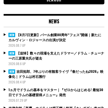
NEWS
【8月7日更新】パール創業80周年“フェス”開催｜新たに
NEW
カルヴィン・ロジャースの出演が決定
2026.08.7 UP
【追悼】数々の現場を支えたドラマー／ドラム・チューナ
NEW
ーの三原重夫氏が逝去
2026.08.6 UP
吉田拓郎、7年ぶりの有観客ライヴ『春だったね2026』映
NEW
像化｜ドラムは村石雅行
2026.08.4 UP
1ヵ月でドラムの基本をマスター｜『ゼロからはじめる! 最短30
日でドラムの基礎習得メニュー』発売
2026.07.29 UP
米津玄師「夜鷹」のドラムは堀正輝｜映画『キングダム 魂の決