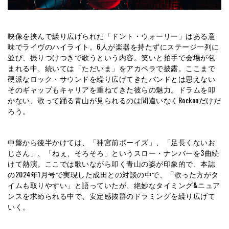
映像を挟んで繰り広げられた「ドント・ウォーリー」はある意
味でライヴのハイライト。6人が楽器を持たずにステージ一列に
並び、振りつけつきで歌うという内容。笑いと拍手で会場が包
まれる中、続いては「ただいま」をアカペラで披露。ここまで
硬派なロック・サウンドを繰り広げてきたバンドとは思えない
そのギャップもキャリアを重ねてきた彼らの魅力。ドラムを叩
かない、歌って踊る青山が見られるのは間違いなくRockonだけだ
ろう。
中盤から後半かけては、「神宮前ボーイズ」、「足長くないお
じさん」、「ねぇ、そろそろ」というスロー・ナンバーを3曲続
けて熱演。ここでは歌いながら叩く青山の姿が印象的で、本誌
の2024年1月号で実現した成田との対談の中で、「歌った方がタ
イムも取りやすい」と語っていたが、絶妙なタイミング&ニュア
ンスを求められる中で、安定感抜群のドラミングを繰り広げて
いく。