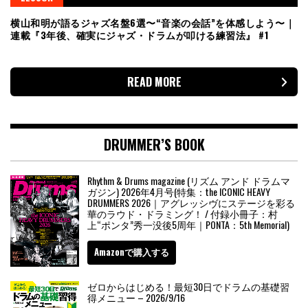
横山和明が語るジャズ名盤6選〜“音楽の会話”を体感しよう〜｜
連載『3年後、確実にジャズ・ドラムが叩ける練習法』 #1
READ MORE
DRUMMER’S BOOK
Rhythm & Drums magazine (リズム アンド ドラムマ
ガジン) 2026年4月号(特集：the ICONIC HEAVY
DRUMMERS 2026｜アグレッシヴにステージを彩る
華のラウド・ドラミング！ / 付録小冊子：村
上“ポンタ”秀一没後5周年｜PONTA：5th Memorial)
Amazonで購入する
ゼロからはじめる！最短30日でドラムの基礎習
得メニュー – 2026/9/16