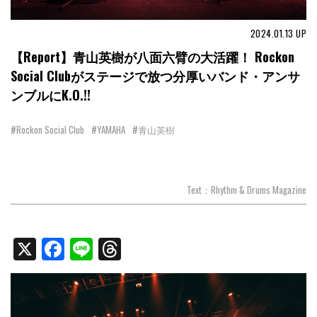
2024.01.13
UP
【Report】青山英樹が八面六臂の大活躍！ Rockon
Social Clubがステージで放つ分厚いバンド・アンサ
ンブルにK.O.!!
#Rockon Social Club
#YAMAHA
#青山英樹
Text：Rhythm & Drums Magazine
X
Facebook
Line
Threads