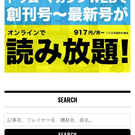
SEARCH
Search
for: