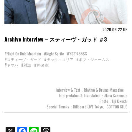
2020.06.22
UP
Archive Interview – スティーヴ・ガッド ＃3
#Night On Bald Mountain
#Night Sprite
#YSS1455SG
#スティーヴ・ガッド
#チック・コリア
#ボブ・ジェームス
#ヤマハ
#対談
#神保 彰
Interview & Text：Rhythm & Drums Magazine
Interpretation & Translation：Akira Sakamoto
Photo：Eiji Kikuchi
Special Thanks：Billboard-LIVE Tokyo、COTTON CLUB
X
Facebook
Line
Threads