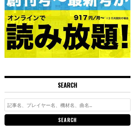
SEARCH
Search
for: