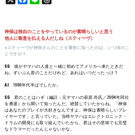
神保は独自のことをやっているのが素晴らしいと思う
他人に敬意を払える人だしね（スティーヴ）
●スティーヴが神保さんのことを最初に知ったのは、いつ頃のこ
とですか？
SG
彼がヤマハの人達と一緒に初めてアメリカへ来たときだ
ね。ずいぶん昔のことだけれど、あれはいつだったっけ？
AJ
1980年代半ばでしたか。
SG
君のことはハギ（編註：元ヤマハの萩原 尚氏／2004年同社
を勇退）から聞いて知ったんだ。絶賛していたからね。「神保
はあなたのプレイが大好きなんですよ。神保は素晴らしいプレ
イヤーです」と言っていた。当時ヤマハはエレクトロニック・
ドラムの開発にも取り組んでいたから、君はその意味でも完璧
なドラマーだったんじゃないかな。