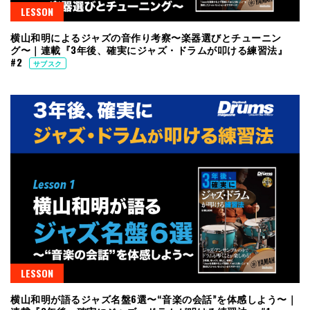
LESSON
横山和明によるジャズの音作り考察〜楽器選びとチューニン
グ〜｜連載『3年後、確実にジャズ・ドラムが叩ける練習法』
#2
サブスク
LESSON
横山和明が語るジャズ名盤6選〜“音楽の会話”を体感しよう〜｜