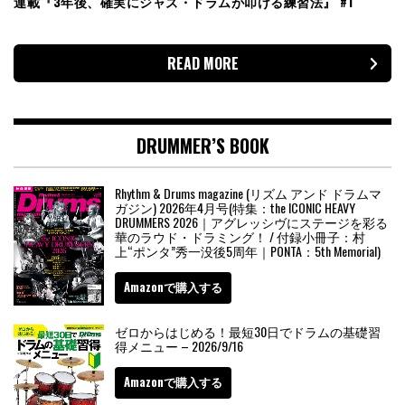
連載『3年後、確実にジャズ・ドラムが叩ける練習法』 #1
READ MORE
DRUMMER’S BOOK
Rhythm & Drums magazine (リズム アンド ドラムマ
ガジン) 2026年4月号(特集：the ICONIC HEAVY
DRUMMERS 2026｜アグレッシヴにステージを彩る
華のラウド・ドラミング！ / 付録小冊子：村
上“ポンタ”秀一没後5周年｜PONTA：5th Memorial)
Amazonで購入する
ゼロからはじめる！最短30日でドラムの基礎習
得メニュー – 2026/9/16
Amazonで購入する