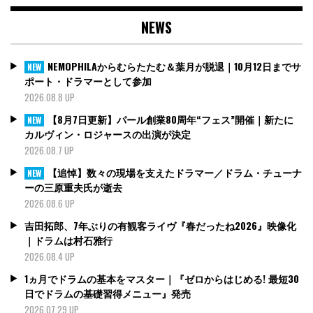
NEWS
NEMOPHILAからむらたたむ＆葉月が脱退｜10月12日までサ
NEW
ポート・ドラマーとして参加
2026.08.8 UP
【8月7日更新】パール創業80周年“フェス”開催｜新たに
NEW
カルヴィン・ロジャースの出演が決定
2026.08.7 UP
【追悼】数々の現場を支えたドラマー／ドラム・チューナ
NEW
ーの三原重夫氏が逝去
2026.08.6 UP
吉田拓郎、7年ぶりの有観客ライヴ『春だったね2026』映像化
｜ドラムは村石雅行
2026.08.4 UP
1ヵ月でドラムの基本をマスター｜『ゼロからはじめる! 最短30
日でドラムの基礎習得メニュー』発売
2026.07.29 UP