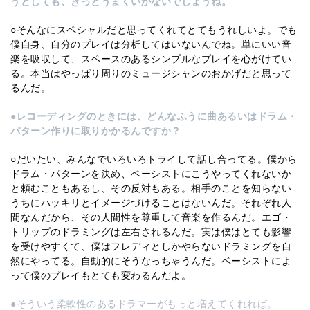
うとしても、きっとうまくいかないでしょうね。
○そんなにスペシャルだと思ってくれてとてもうれしいよ。でも
僕自身、自分のプレイは分析してはいないんでね。単にいい音
楽を吸収して、スペースのあるシンプルなプレイを心がけてい
る。本当はやっぱり周りのミュージシャンのおかげだと思って
るんだ。
●レコーディングのときには、どんなふうに曲あるいはドラム・
パターン作りに取りかかるんですか？
○だいたい、みんなでいろいろトライして話し合ってる。僕から
ドラム・パターンを決め、ベーシストにこうやってくれないか
と頼むこともあるし、その反対もある。相手のことを知らない
うちにハッキリとイメージづけることはないんだ。それぞれ人
間なんだから、その人間性を尊重して音楽を作るんだ。エゴ・
トリップのドラミングは左右されるんだ。実は僕はとても影響
を受けやすくて、僕はフレディとしかやらないドラミングを自
然にやってる。自動的にそうなっちゃうんだ。ベーシストによ
って僕のプレイもとても変わるんだよ。
●そういう柔軟性のあるドラマーがもっと増えてくれれば。