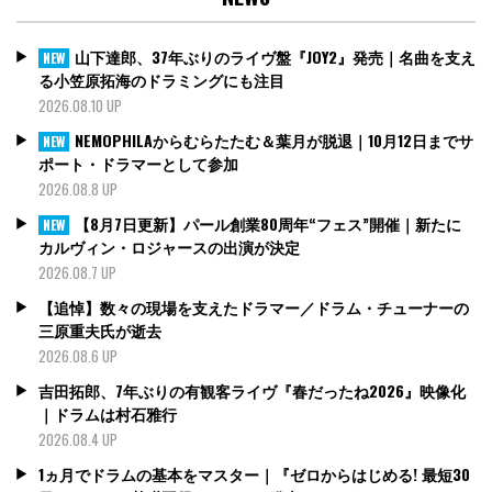
山下達郎、37年ぶりのライヴ盤『JOY2』発売｜名曲を支え
NEW
る小笠原拓海のドラミングにも注目
2026.08.10 UP
NEMOPHILAからむらたたむ＆葉月が脱退｜10月12日までサ
NEW
ポート・ドラマーとして参加
2026.08.8 UP
【8月7日更新】パール創業80周年“フェス”開催｜新たに
NEW
カルヴィン・ロジャースの出演が決定
2026.08.7 UP
【追悼】数々の現場を支えたドラマー／ドラム・チューナーの
三原重夫氏が逝去
2026.08.6 UP
吉田拓郎、7年ぶりの有観客ライヴ『春だったね2026』映像化
｜ドラムは村石雅行
2026.08.4 UP
1ヵ月でドラムの基本をマスター｜『ゼロからはじめる! 最短30