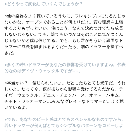
●どうやって変化していくんでしょうか？
○他の楽器をよく聴いているうちに、フレキシブルになるんじゃ
ないかな。オープンであることが何よりだよ。変な理想を主張
するよりもずっといい。俺はこう、なんて決めつけてたら成長
しないじゃない。でも、誰でもいつかはそのことに気がつくん
じゃないかと僕は信じてる。でも、もし君がそういう頑固なド
ラマーに成長を阻まれるようだったら、別のドラマーを探すべ
きだ。
●多くの若いドラマーがあなたの影響を受けていますよね。代表
的なのはデイヴ・ウェックルですが……。
○本当かい？ 信じられないよ。だとしたらとても光栄だ。うれ
しいよ。だって今、僕が彼らから影響を受けてるんだから。デ
イヴ・ウェックル、デニス・チェンバース、オマ－・ハキム、
チャド・ワッカーマン……みんなグレイトなドラマーだ。よく聴
いているよ。
●でも、あなたのビート感はとてもスペシャルなものですから、
若いドラマーが例えばとてもシンプルなパターンをコピーしよ