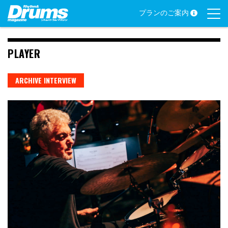
Skip
プランのご案内
to
content
PLAYER
ARCHIVE INTERVIEW