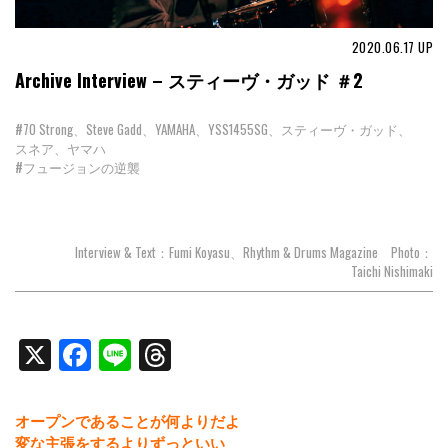
2020.06.17
UP
Archive Interview – スティーヴ・ガッド ＃2
#70 Strong、Steve Gadd、YAMAHA、YSS1455SG、スティーヴ・ガッド、
スネア、ヤマハ
#フュージョンの逆襲
Interview & Text：Fumi Koyasu、Rhythm & Drums Magazine Photo：
Taichi Nishimaki
X
Facebook
Line
Threads
オープンであることが何よりだよ
変な主張をするよりずっといい