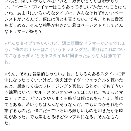
いんだ。楽しいかもしれないけど、必要かどうかはわからな
い。“ベース・プレイヤーはこうあってほしい”みたいなことはな
いね。あまりにいろいろなタイプの、みんなそれぞれいいベー
シストがいるんで、僕には何とも言えない。でも、ともに音楽
を楽しめる、そんな相手が好きだ。君はベーシストとしてどん
なドラマーが好き？
●どんなタイプでもいいけど、辺に頑固なドラマーがいるでしょ
う。“俺のポリシーはこういうドラミングだ。周りはこれについ
てこなきゃダメ”とあるスタイルに固まったような人は嫌です
ね。
○うん、それは音楽的じゃないよね。もちろんあるスタイルに夢
中になったっていいけど。例えばデイヴ・ウェックルを聴いた
あと、感激して彼のフレージングを真似するとか。でもそうい
う練習はリハーサル・スタジオでやってほしいね。ちょっとマ
ニアックに、ガツガツやりまくる時期は僕にもあったよ。誰に
でもある。若いうちはみんなそうなんだ。でもいつかそれを卒
業するものだ。僕にだっていろいろ難しいものを叩きたがる時
期があった。でも歳をとるほどシンプルになる。そんなもん
だ。