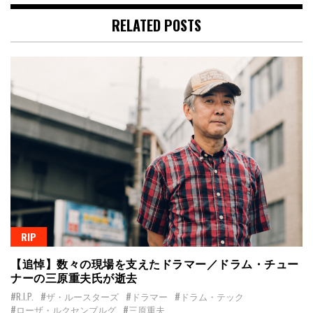
RELATED POSTS
RIP
【追悼】数々の現場を支えたドラマー／ドラム・チュー
ナーの三原重夫氏が逝去
#R.I.P.
#ザ・ルースターズ
#ドラマー
#ドラム・テック
#ローザ・ルクセンブルグ
#三原重夫