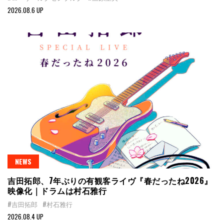
2026.08.6 UP
NEWS
吉田拓郎、7年ぶりの有観客ライヴ『春だったね2026』
映像化｜ドラムは村石雅行
#吉田拓郎
#村石雅行
2026.08.4 UP