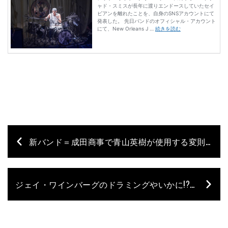
新バンド＝成田商事で青山英樹が使用する変則セットに注目！
ジェイ・ワインバーグのドラミングやいかに!? スリップノットの新作が完成！