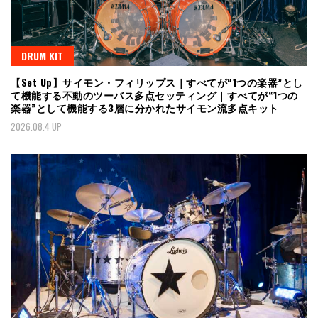
DRUM KIT
【Set Up】サイモン・フィリップス｜すべてが“1つの楽器”とし
て機能する不動のツーバス多点セッティング｜すべてが“1つの
楽器”として機能する3層に分かれたサイモン流多点キット
2026.08.4 UP