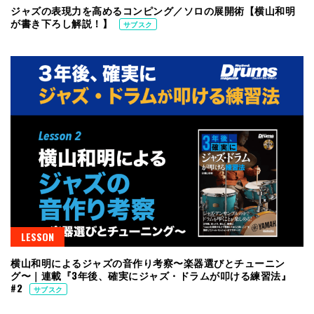
ジャズの表現力を高めるコンピング／ソロの展開術【横山和明
が書き下ろし解説！】
サブスク
LESSON
横山和明によるジャズの音作り考察〜楽器選びとチューニン
グ〜｜連載『3年後、確実にジャズ・ドラムが叩ける練習法』
#2
サブスク