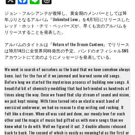
ジョン・フルシアンテが復帰し、黄金期のメンバーとしては16
年ぶりとなるアルバム『Unlimited Love』を4月1日にリリースした
レッド・ホット・チリ・ペッパーズが、早くも次のアルバムを
リリースすることを発表した。
アルバムのタイトルは『Return of the Dream Canteen』でリリース
は10月14日に全世界同時発売の予定。バンドのオフィシャルSNS
アカウントにて次のようにメッセージを発表している。
We went in search of ourselves as the band that we have somehow always
been. Just for the fun of it we jammed and learned some old songs.
Before long we started the mysterious process of building new songs. A
beautiful bit of chemistry meddling that had befriended us hundreds of
times along the way. Once we found that slip stream of sound and vision,
we just kept mining. With time turned into an elastic waist band of
oversized underwear, we had no reason to stop writing and rocking. It
felt like a dream. When all was said and done, our moody love for each
other and the magic of music had gifted us with more songs than we
knew what to do with. Well we figured it out. 2 double albums released
back to back. The second of which is easily as meaningful as the first or