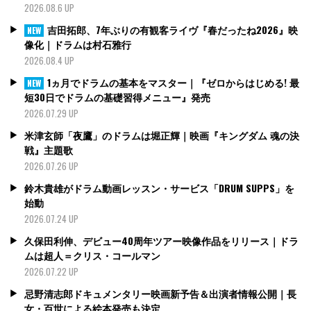
2026.08.6 UP
吉田拓郎、7年ぶりの有観客ライヴ『春だったね2026』映
NEW
像化｜ドラムは村石雅行
2026.08.4 UP
1ヵ月でドラムの基本をマスター｜『ゼロからはじめる! 最
NEW
短30日でドラムの基礎習得メニュー』発売
2026.07.29 UP
米津玄師「夜鷹」のドラムは堀正輝｜映画『キングダム 魂の決
戦』主題歌
2026.07.26 UP
鈴木貴雄がドラム動画レッスン・サービス「DRUM SUPPS」を
始動
2026.07.24 UP
久保田利伸、デビュー40周年ツアー映像作品をリリース｜ドラ
ムは超人＝クリス・コールマン
2026.07.22 UP
忌野清志郎ドキュメンタリー映画新予告＆出演者情報公開｜長
女・百世による絵本発売も決定