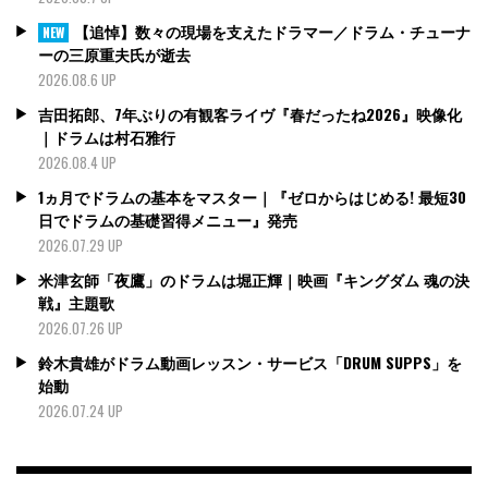
【追悼】数々の現場を支えたドラマー／ドラム・チューナ
NEW
ーの三原重夫氏が逝去
2026.08.6 UP
吉田拓郎、7年ぶりの有観客ライヴ『春だったね2026』映像化
｜ドラムは村石雅行
2026.08.4 UP
1ヵ月でドラムの基本をマスター｜『ゼロからはじめる! 最短30
日でドラムの基礎習得メニュー』発売
2026.07.29 UP
米津玄師「夜鷹」のドラムは堀正輝｜映画『キングダム 魂の決
戦』主題歌
2026.07.26 UP
鈴木貴雄がドラム動画レッスン・サービス「DRUM SUPPS」を
始動
2026.07.24 UP