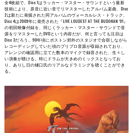
全4枚組で、Disc 1はラッカー・マスター・サウンドという最新
技術により、原音に近い音でリマスターしたアルバム楽曲、Disc
2は新たに発掘された同アルバムのヴォーカルレス・トラック、
Disc 4は2009年に発売された『LIVE LOUDEST AT THE BUDOKAN ’91』
の初回映像付録を、同じくラッカー・マスター・サウンドで音
源をリマスターしたDVDという内容だが、何と言っても注目は
Disc 3だろう。90年頃にボストン郊外のスタジオで合宿しながら
レコーディングしていた頃のプリプロ音源が収録されており、
アレンジの確認用に立てた数本のマイクで録音された、生々し
い演奏が聴ける。特にドラムが大きめのミックスとなってお
り、ありし日の樋口氏のリアルなドラミングを聴くことができ
る。