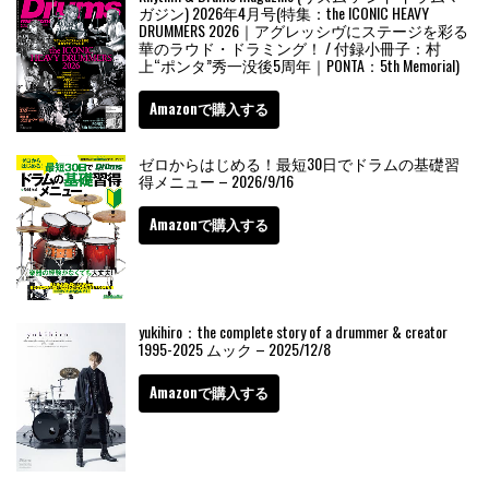
ガジン) 2026年4月号(特集：the ICONIC HEAVY
DRUMMERS 2026｜アグレッシヴにステージを彩る
華のラウド・ドラミング！ / 付録小冊子：村
上“ポンタ”秀一没後5周年｜PONTA：5th Memorial)
Amazonで購入する
ゼロからはじめる！最短30日でドラムの基礎習
得メニュー – 2026/9/16
Amazonで購入する
yukihiro：the complete story of a drummer & creator
1995-2025 ムック – 2025/12/8
Amazonで購入する