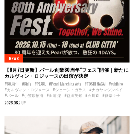
NEWS
【8月7日更新】パール創業80周年“フェス”開催｜新たに
カルヴィン・ロジャースの出演が決定
#80周年
#Kid’z
#PEARL
#Pearl Marching Arts
#TOSHI NAGAI
#yukihiro
#カルヴィン・ロジャース
#シェーン・ガラス
#ナカヤマシンペイ
#パール
#小笠原拓海
#田浦 楽
#益田英知
#石川直
#篠奈々子
2026.08.7 UP