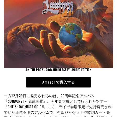
ON THE PROWL 30th ANNIVERSARY LIMITED EDITION
Amazonで購入する
一方12月29日に発売されるのは、40周年記念アルバム
『SUNBURST～我武者羅』。今年集大成として行われたツアー
『THE SHOW MUST GO ON』にて、ライヴ会場限定で先行発売され
ていた正体不明のアルバムで、今回ジャケットや歌詞カードを