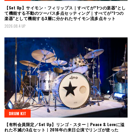
【Set Up】サイモン・フィリップス｜すべてが“1つの楽器”とし
て機能する不動のツーバス多点セッティング｜すべてが“1つの
楽器”として機能する3層に分かれたサイモン流多点キット
2026.08.4 UP
DRUM KIT
【有料会員限定／Set Up】リンゴ・スター｜Peace & Loveに溢
れた不滅の3点セット｜2016年の来日公演でリンゴが使った