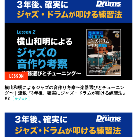
LESSON
横山和明によるジャズの音作り考察〜楽器選びとチューニン
グ〜｜連載『3年後、確実にジャズ・ドラムが叩ける練習法』
#2
サブスク