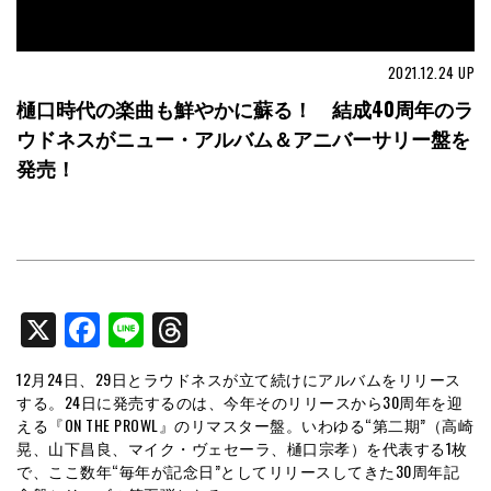
2021.12.24
UP
樋口時代の楽曲も鮮やかに蘇る！ 結成40周年のラ
ウドネスがニュー・アルバム＆アニバーサリー盤を
発売！
X
Facebook
Line
Threads
12月24日、29日とラウドネスが立て続けにアルバムをリリース
する。24日に発売するのは、今年そのリリースから30周年を迎
える『ON THE PROWL』のリマスター盤。いわゆる“第二期”（高崎
晃、山下昌良、マイク・ヴェセーラ、樋口宗孝）を代表する1枚
で、ここ数年“毎年が記念日”としてリリースしてきた30周年記