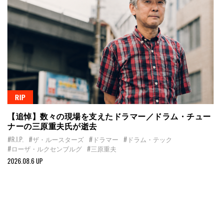
RIP
【追悼】数々の現場を支えたドラマー／ドラム・チュー
ナーの三原重夫氏が逝去
#R.I.P.
#ザ・ルースターズ
#ドラマー
#ドラム・テック
#ローザ・ルクセンブルグ
#三原重夫
2026.08.6 UP