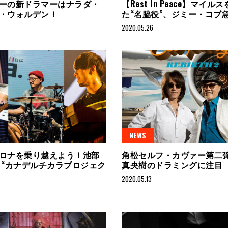
ーの新ドラマーはナラダ・
【Rest In Peace】マイル
・ウォルデン！
た“名脇役”、ジミー・コブ
2020.05.26
NEWS
ロナを乗り越えよう！池部
角松セルフ・カヴァー第二
 “カナデルチカラプロジェク
真央樹のドラミングに注目
2020.05.13