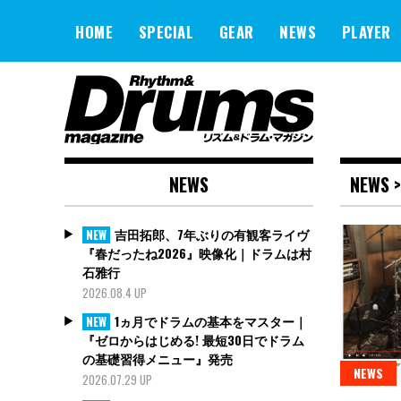
Skip
to
HOME
SPECIAL
GEAR
NEWS
PLAYER
content
NEWS
NEWS 
吉田拓郎、7年ぶりの有観客ライヴ
NEW
『春だったね2026』映像化｜ドラムは村
石雅行
2026.08.4 UP
1ヵ月でドラムの基本をマスター｜
NEW
『ゼロからはじめる! 最短30日でドラム
の基礎習得メニュー』発売
NEWS
2026.07.29 UP