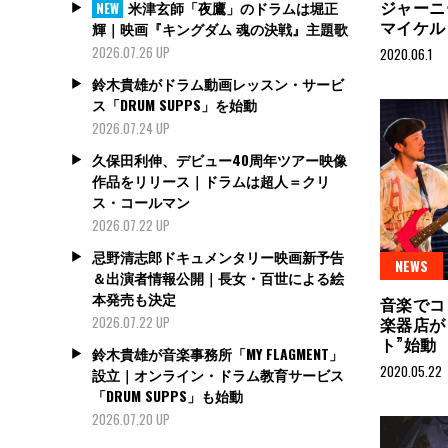
ジャーニ
米津玄師「夜鷹」のドラムは堀正
NEW
マイケル
輝｜映画『キングダム 魂の決戦』主題歌
2026.07.26 UP
2020.06.1
鈴木貴雄がドラム動画レッスン・サービ
ス「DRUM SUPPS」を始動
2026.07.24 UP
久保田利伸、デビュー40周年ツアー映像
作品をリリース｜ドラムは超人＝クリ
ス・コールマン
2026.07.22 UP
忌野清志郎ドキュメンタリー映画新予告
NEWS
＆出演者情報公開｜長女・百世による絵
本発売も決定
音楽でコ
楽器店が
2026.07.22 UP
ト”始動
鈴木貴雄が音楽事務所「MY FLAGMENT」
2020.05.22
設立｜オンライン・ドラム教育サービス
「DRUM SUPPS」も始動
2026.07.20 UP