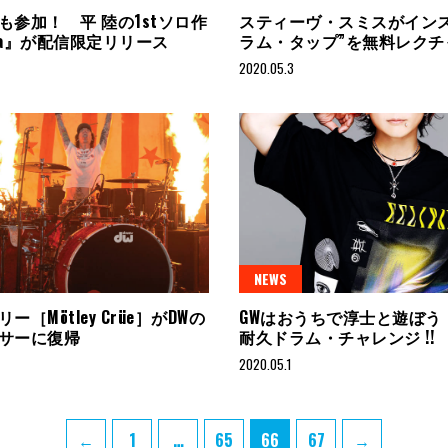
も参加！ 平 陸の1stソロ作
スティーヴ・スミスがインス
oia』が配信限定リリース
ラム・タップ”を無料レクチ
2020.05.3
NEWS
ー［Mötley Crüe］がDWの
GWはおうちで淳士と遊ぼう！
サーに復帰
耐久ドラム・チャレンジ !!
2020.05.1
Page
Page
Page
Page
←
1
…
65
66
67
→