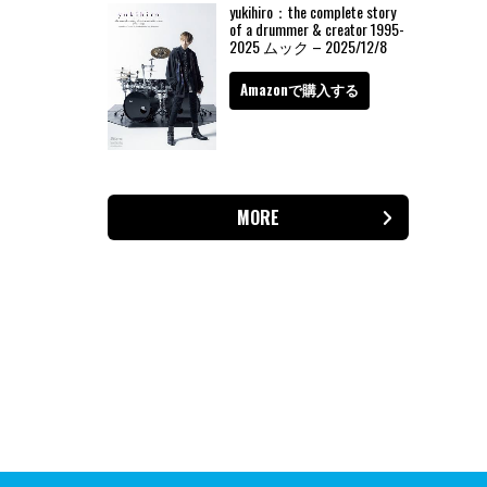
yukihiro：the complete story
of a drummer & creator 1995-
2025 ムック – 2025/12/8
Amazonで購入する
MORE