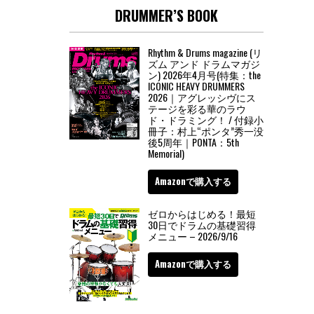
DRUMMER’S BOOK
Rhythm & Drums magazine (リ
ズム アンド ドラムマガジ
ン) 2026年4月号(特集：the
ICONIC HEAVY DRUMMERS
2026｜アグレッシヴにス
テージを彩る華のラウ
ド・ドラミング！ / 付録小
冊子：村上“ポンタ”秀一没
後5周年｜PONTA：5th
Memorial)
Amazonで購入する
ゼロからはじめる！最短
30日でドラムの基礎習得
メニュー – 2026/9/16
Amazonで購入する