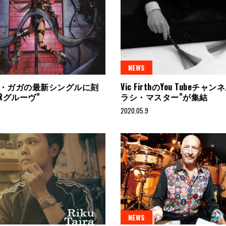
NEWS
・ガガの最新シングルに刻
Vic FirthのYou Tubeチャ
Rグルーヴ”
ラシ・マスター”が集結
2020.05.9
NEWS