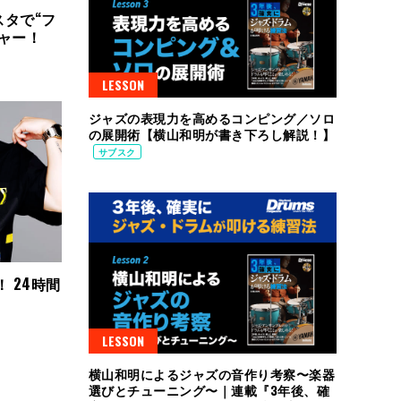
タで“フ
ャー！
LESSON
ジャズの表現力を高めるコンピング／ソロ
の展開術【横山和明が書き下ろし解説！】
サブスク
 24時間
LESSON
横山和明によるジャズの音作り考察〜楽器
選びとチューニング〜｜連載『3年後、確