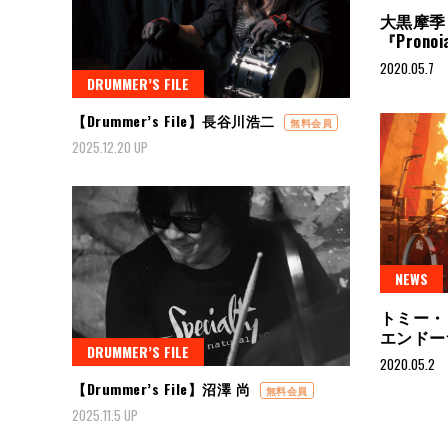
大黒摩季
『Pron
2020.05.7
DRUMMER’S FILE
【Drummer’s File】長谷川浩二
無料会員
2025.12.20 UP
NEWS
トミー・リ
エンドー
DRUMMER’S FILE
2020.05.2
【Drummer’s File】沼澤 尚
無料会員
2025.11.5 UP
投