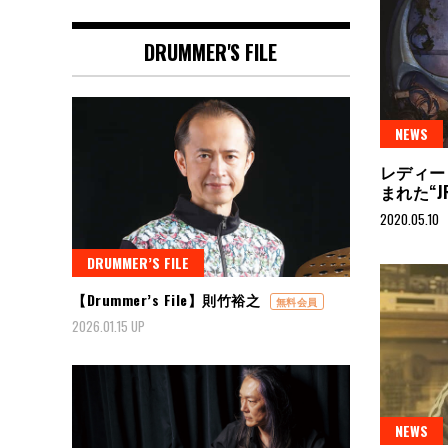
DRUMMER'S FILE
NEWS
レディー
まれた“J
2020.05.10
DRUMMER’S FILE
【Drummer’s File】則竹裕之
無料会員
2026.01.15 UP
NEWS