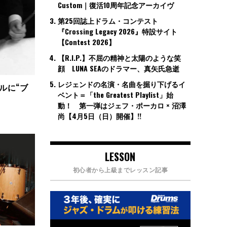
Custom｜復活10周年記念アーカイヴ
第25回誌上ドラム・コンテスト
『Crossing Legacy 2026』特設サイト
【Contest 2026】
【R.I.P.】不屈の精神と太陽のような笑
顔 LUNA SEAのドラマー、真矢氏急逝
レジェンドの名演・名曲を掘り下げるイ
ンネルに“ブ
ベント＝「the Greatest Playlist」始
動！ 第一弾はジェフ・ポーカロ × 沼澤
尚【4月5日（日）開催】!!
LESSON
初心者から上級までレッスン記事