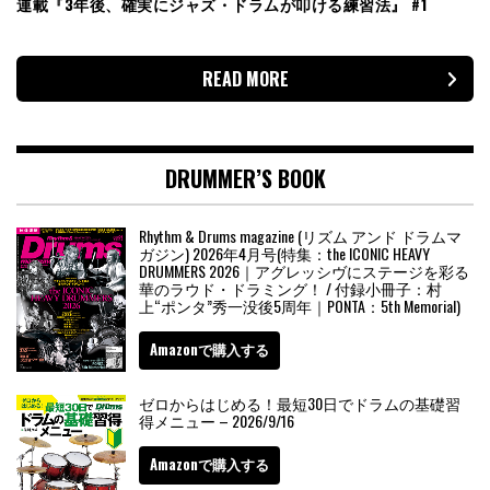
連載『3年後、確実にジャズ・ドラムが叩ける練習法』 #1
READ MORE
DRUMMER’S BOOK
Rhythm & Drums magazine (リズム アンド ドラムマ
ガジン) 2026年4月号(特集：the ICONIC HEAVY
DRUMMERS 2026｜アグレッシヴにステージを彩る
華のラウド・ドラミング！ / 付録小冊子：村
上“ポンタ”秀一没後5周年｜PONTA：5th Memorial)
Amazonで購入する
ゼロからはじめる！最短30日でドラムの基礎習
得メニュー – 2026/9/16
Amazonで購入する