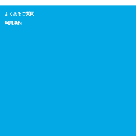
よくあるご質問
利用規約
プライバシーポリシー
特定商取引に関する表示
Guitar Magazine
Bass Magazine
Rhythm & Drums Magazine
Sound & Recording Magazine
Acoustic Guitar Magazine
リットーミュージック
デジマート
広告掲載のお問合せ