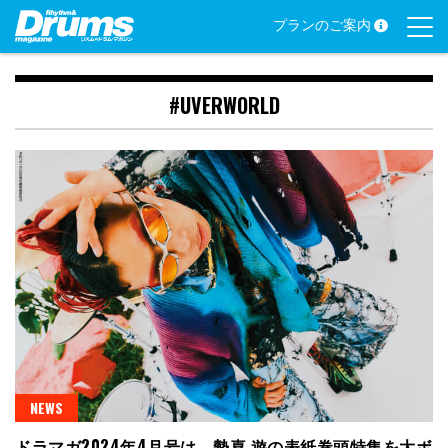
Skip
プランのご案内
to
content
#UVERWORLD
NEWS
ドラマガ2024年4月号は、勢喜 遊の表紙巻頭特集を大ボ