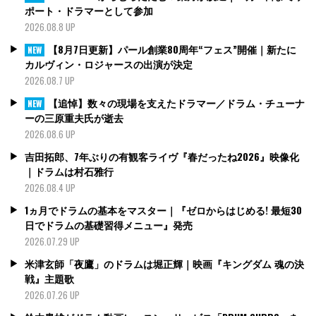
ポート・ドラマーとして参加
2026.08.8 UP
【8月7日更新】パール創業80周年“フェス”開催｜新たに
NEW
カルヴィン・ロジャースの出演が決定
2026.08.7 UP
【追悼】数々の現場を支えたドラマー／ドラム・チューナ
NEW
ーの三原重夫氏が逝去
2026.08.6 UP
吉田拓郎、7年ぶりの有観客ライヴ『春だったね2026』映像化
｜ドラムは村石雅行
2026.08.4 UP
1ヵ月でドラムの基本をマスター｜『ゼロからはじめる! 最短30
日でドラムの基礎習得メニュー』発売
2026.07.29 UP
米津玄師「夜鷹」のドラムは堀正輝｜映画『キングダム 魂の決
戦』主題歌
2026.07.26 UP