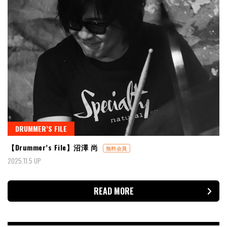
DRUMMER’S FILE
【Drummer’s File】沼澤 尚
無料会員
2025.11.5 UP
READ MORE