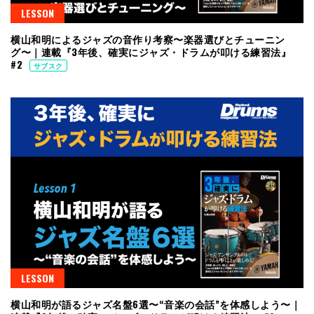
LESSON
横山和明によるジャズの音作り考察〜楽器選びとチューニン
グ〜｜連載『3年後、確実にジャズ・ドラムが叩ける練習法』
#2
サブスク
LESSON
横山和明が語るジャズ名盤6選〜“音楽の会話”を体感しよう〜｜