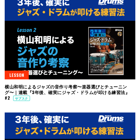
LESSON
横山和明によるジャズの音作り考察〜楽器選びとチューニン
グ〜｜連載『3年後、確実にジャズ・ドラムが叩ける練習法』
#2
サブスク