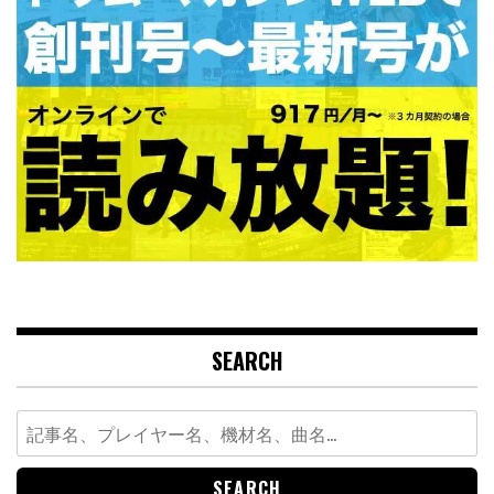
SEARCH
Search
for: