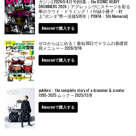
ガジン) 2026年4月号(特集：the ICONIC HEAVY
DRUMMERS 2026｜アグレッシヴにステージを彩る
華のラウド・ドラミング！ / 付録小冊子：村
上“ポンタ”秀一没後5周年｜PONTA：5th Memorial)
Amazonで購入する
ゼロからはじめる！最短30日でドラムの基礎習
得メニュー – 2026/9/16
Amazonで購入する
yukihiro：the complete story of a drummer & creator
1995-2025 ムック – 2025/12/8
Amazonで購入する