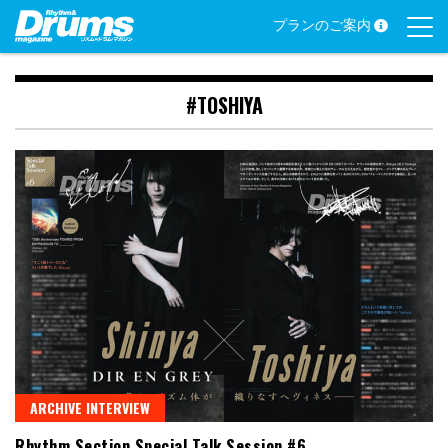
Skip
プランのご案内
to
content
#TOSHIYA
ARCHIVE INTERVIEW
Rhythm Section Special Talk Session #6