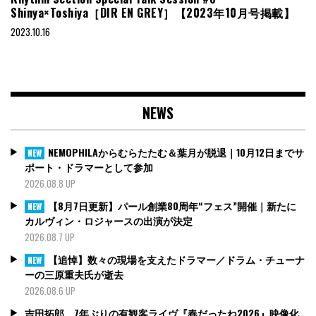
Shinya×Toshiya［DIR EN GREY］【2023年10月号掲載】
2023.10.16
NEWS
NEMOPHILAからむらたたむ＆葉月が脱退｜10月12日までサ
NEW
ポート・ドラマーとして参加
2026.08.8 UP
【8月7日更新】パール創業80周年“フェス”開催｜新たに
NEW
カルヴィン・ロジャースの出演が決定
2026.08.7 UP
【追悼】数々の現場を支えたドラマー／ドラム・チューナ
NEW
ーの三原重夫氏が逝去
2026.08.6 UP
吉田拓郎、7年ぶりの有観客ライヴ『春だったね2026』映像化