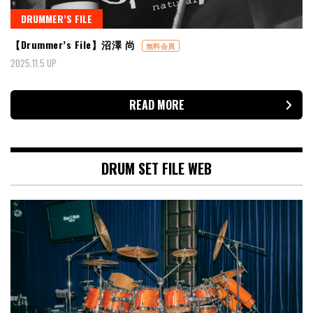
DRUMMER’S FILE
【Drummer’s File】沼澤 尚
無料会員
2025.11.5 UP
READ MORE
DRUM SET FILE WEB