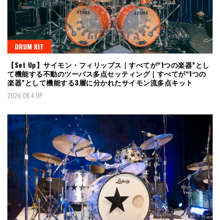
DRUM KIT
【Set Up】サイモン・フィリップス｜すべてが“1つの楽器”とし
て機能する不動のツーバス多点セッティング｜すべてが“1つの
楽器”として機能する3層に分かれたサイモン流多点キット
2026.08.4 UP