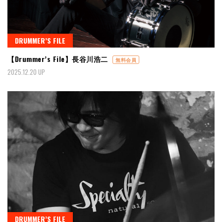
DRUMMER’S FILE
【Drummer’s File】長谷川浩二
無料会員
2025.12.20 UP
DRUMMER’S FILE