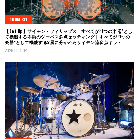
DRUM KIT
【Set Up】サイモン・フィリップス｜すべてが“1つの楽器”とし
て機能する不動のツーバス多点セッティング｜すべてが“1つの
楽器”として機能する3層に分かれたサイモン流多点キット
2026.08.4 UP