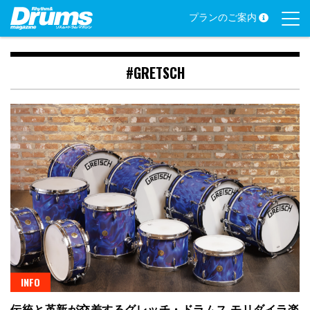
Skip
プランのご案内
to
content
#GRETSCH
INFO
伝統と革新が交差するグレッチ・ドラムス モリダイラ楽