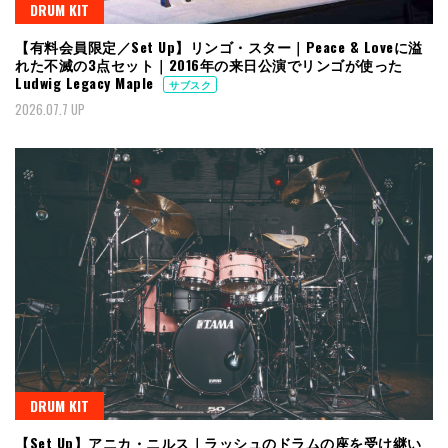
DRUM KIT
【有料会員限定／Set Up】リンゴ・スター｜Peace & Loveに溢
れた不滅の3点セット｜2016年の来日公演でリンゴが使った
Ludwig Legacy Maple
サブスク
2026.07.7 UP
DRUM KIT
【Set Up】アニカ・ニルス｜ラッシュのドラムの座を受け継い