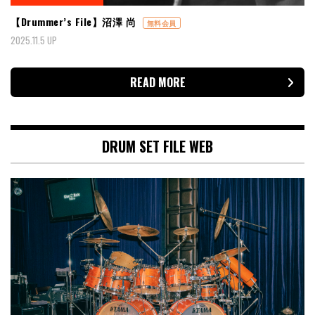
【Drummer’s File】沼澤 尚
無料会員
2025.11.5 UP
READ MORE
DRUM SET FILE WEB