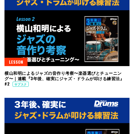
LESSON
横山和明によるジャズの音作り考察〜楽器選びとチューニン
グ〜｜連載『3年後、確実にジャズ・ドラムが叩ける練習法』
#2
サブスク