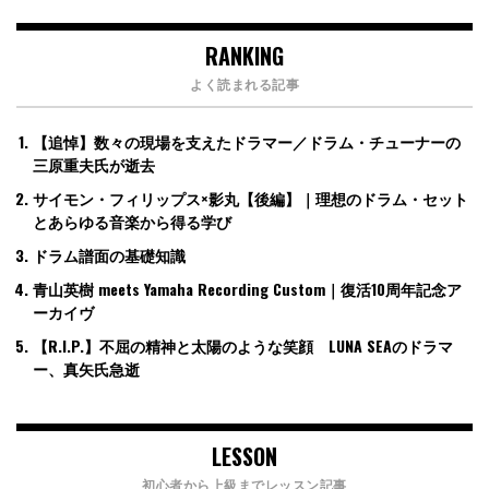
RANKING
よく読まれる記事
【追悼】数々の現場を支えたドラマー／ドラム・チューナーの
三原重夫氏が逝去
サイモン・フィリップス×影丸【後編】｜理想のドラム・セット
とあらゆる音楽から得る学び
ドラム譜面の基礎知識
青山英樹 meets Yamaha Recording Custom｜復活10周年記念ア
ーカイヴ
【R.I.P.】不屈の精神と太陽のような笑顔 LUNA SEAのドラマ
ー、真矢氏急逝
LESSON
初心者から上級までレッスン記事