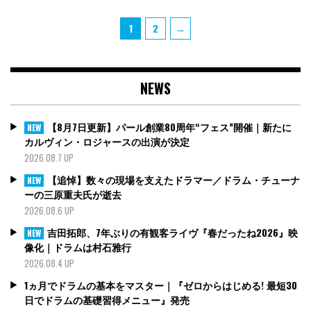
投
Page
Page
1
2
→
稿
の
ペ
NEWS
ー
ジ
送
【8月7日更新】パール創業80周年“フェス”開催｜新たに
NEW
り
カルヴィン・ロジャースの出演が決定
2026.08.7 UP
【追悼】数々の現場を支えたドラマー／ドラム・チューナ
NEW
ーの三原重夫氏が逝去
2026.08.6 UP
吉田拓郎、7年ぶりの有観客ライヴ『春だったね2026』映
NEW
像化｜ドラムは村石雅行
2026.08.4 UP
1ヵ月でドラムの基本をマスター｜『ゼロからはじめる! 最短30
日でドラムの基礎習得メニュー』発売