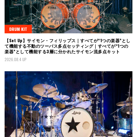
DRUM KIT
【Set Up】サイモン・フィリップス｜すべてが“1つの楽器”とし
て機能する不動のツーバス多点セッティング｜すべてが“1つの
楽器”として機能する3層に分かれたサイモン流多点キット
2026.08.4 UP