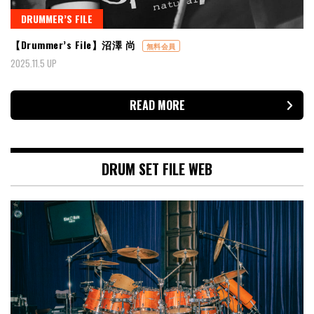
DRUMMER’S FILE
【Drummer’s File】沼澤 尚
無料会員
2025.11.5 UP
READ MORE
DRUM SET FILE WEB