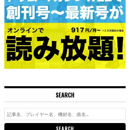
SEARCH
Search
for: