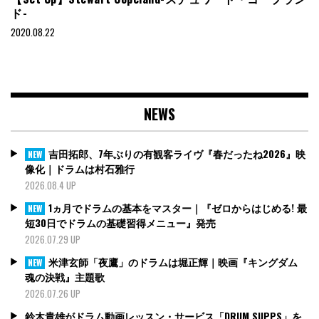
ド-
2020.08.22
NEWS
吉田拓郎、7年ぶりの有観客ライヴ『春だったね2026』映
NEW
像化｜ドラムは村石雅行
2026.08.4 UP
1ヵ月でドラムの基本をマスター｜『ゼロからはじめる! 最
NEW
短30日でドラムの基礎習得メニュー』発売
2026.07.29 UP
米津玄師「夜鷹」のドラムは堀正輝｜映画『キングダム
NEW
魂の決戦』主題歌
2026.07.26 UP
鈴木貴雄がドラム動画レッスン・サービス「DRUM SUPPS」を