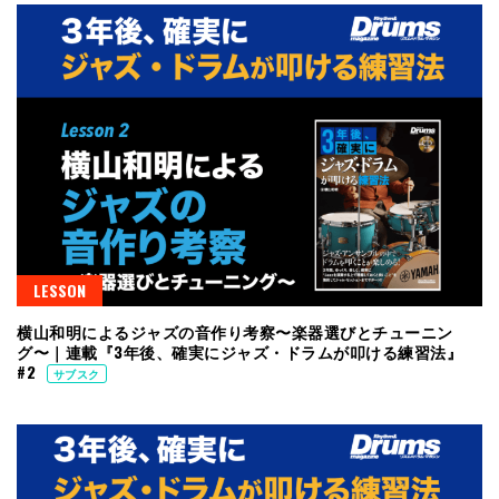
LESSON
横山和明によるジャズの音作り考察〜楽器選びとチューニン
グ〜｜連載『3年後、確実にジャズ・ドラムが叩ける練習法』
#2
サブスク