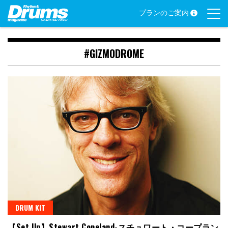
Skip
プランのご案内
to
content
#GIZMODROME
DRUM KIT
【Set Up】Stewart Copeland-スチュワート・コープラン