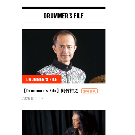
DRUMMER'S FILE
DRUMMER’S FILE
【Drummer’s File】則竹裕之
無料会員
2026.01.15 UP