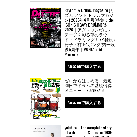
Rhythm & Drums magazine (リ
ズム アンド ドラムマガジ
ン) 2026年4月号(特集：the
ICONIC HEAVY DRUMMERS
2026｜アグレッシヴにス
テージを彩る華のラウ
ド・ドラミング！ / 付録小
冊子：村上“ポンタ”秀一没
後5周年｜PONTA：5th
Memorial)
Amazonで購入する
ゼロからはじめる！最短
30日でドラムの基礎習得
メニュー – 2026/9/16
Amazonで購入する
yukihiro：the complete story
of a drummer & creator 1995-