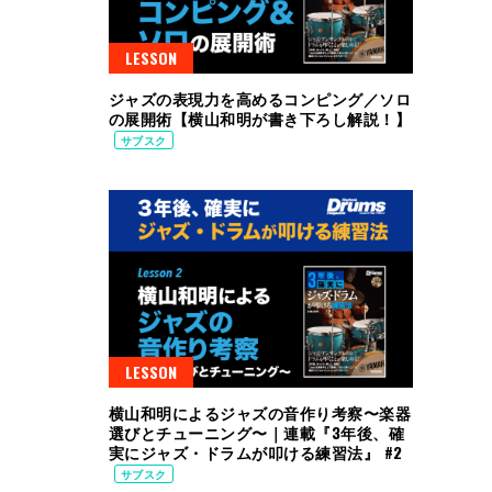
LESSON
ジャズの表現力を高めるコンピング／ソロ
の展開術【横山和明が書き下ろし解説！】
サブスク
LESSON
横山和明によるジャズの音作り考察〜楽器
選びとチューニング〜｜連載『3年後、確
実にジャズ・ドラムが叩ける練習法』 #2
サブスク