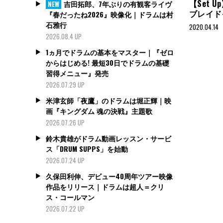
【Set U
吉田拓郎、7年ぶりの有観客ライヴ
NEW
ブレイド
『春だったね2026』映像化｜ドラムは村
石雅行
2020.04.14
2026.08.4 UP
1ヵ月でドラムの基本をマスター｜『ゼロ
からはじめる! 最短30日でドラムの基礎
習得メニュー』発売
2026.07.29 UP
米津玄師「夜鷹」のドラムは堀正輝｜映
画『キングダム 魂の決戦』主題歌
2026.07.26 UP
鈴木貴雄がドラム動画レッスン・サービ
ス「DRUM SUPPS」を始動
2026.07.24 UP
久保田利伸、デビュー40周年ツアー映像
作品をリリース｜ドラムは超人＝クリ
ス・コールマン
2026.07.22 UP