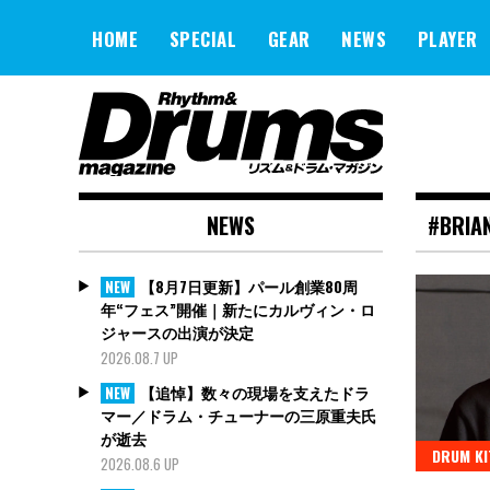
Skip
to
HOME
SPECIAL
GEAR
NEWS
PLAYER
content
NEWS
#BRIA
【8月7日更新】パール創業80周
NEW
年“フェス”開催｜新たにカルヴィン・ロ
ジャースの出演が決定
2026.08.7 UP
【追悼】数々の現場を支えたドラ
NEW
マー／ドラム・チューナーの三原重夫氏
が逝去
DRUM KI
2026.08.6 UP