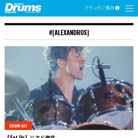
Skip
プランのご案内
to
content
#[ALEXANDROS]
DRUM KIT
【Set Up】リアド偉武