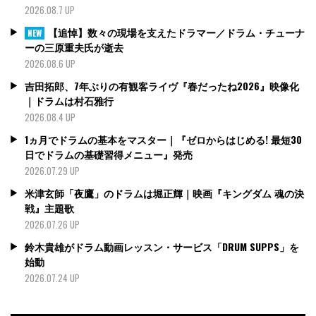
2026.08.7 UP
【追悼】数々の現場を支えたドラマー／ドラム・チューナ
NEW
ーの三原重夫氏が逝去
2026.08.6 UP
吉田拓郎、7年ぶりの有観客ライヴ『春だったね2026』映像化
｜ドラムは村石雅行
2026.08.4 UP
1ヵ月でドラムの基本をマスター｜『ゼロからはじめる! 最短30
日でドラムの基礎習得メニュー』発売
2026.07.29 UP
米津玄師「夜鷹」のドラムは堀正輝｜映画『キングダム 魂の決
戦』主題歌
2026.07.26 UP
鈴木貴雄がドラム動画レッスン・サービス「DRUM SUPPS」を
始動
2026.07.24 UP