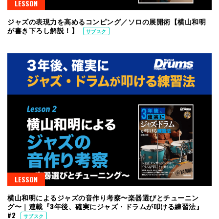
LESSON
ジャズの表現力を高めるコンピング／ソロの展開術【横山和明
が書き下ろし解説！】
サブスク
LESSON
横山和明によるジャズの音作り考察〜楽器選びとチューニン
グ〜｜連載『3年後、確実にジャズ・ドラムが叩ける練習法』
#2
サブスク