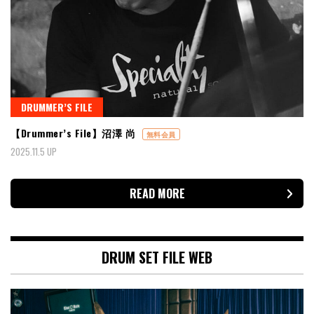
DRUMMER’S FILE
【Drummer’s File】沼澤 尚
無料会員
2025.11.5 UP
READ MORE
DRUM SET FILE WEB