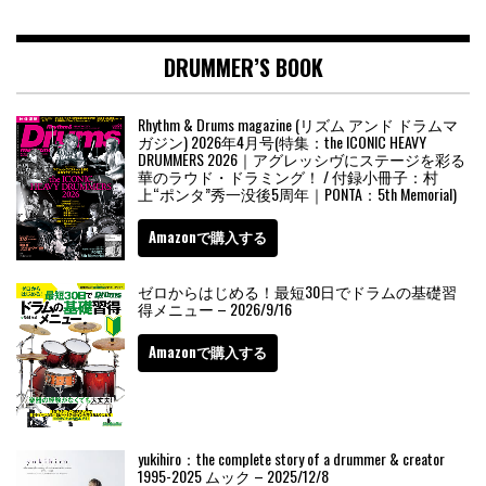
DRUMMER’S BOOK
Rhythm & Drums magazine (リズム アンド ドラムマ
ガジン) 2026年4月号(特集：the ICONIC HEAVY
DRUMMERS 2026｜アグレッシヴにステージを彩る
華のラウド・ドラミング！ / 付録小冊子：村
上“ポンタ”秀一没後5周年｜PONTA：5th Memorial)
Amazonで購入する
ゼロからはじめる！最短30日でドラムの基礎習
得メニュー – 2026/9/16
Amazonで購入する
yukihiro：the complete story of a drummer & creator
1995-2025 ムック – 2025/12/8