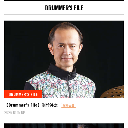
DRUMMER'S FILE
DRUMMER’S FILE
【Drummer’s File】則竹裕之
無料会員
2026.01.15 UP