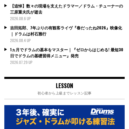
【追悼】数々の現場を支えたドラマー／ドラム・チューナーの
三原重夫氏が逝去
2026.08.6 UP
吉田拓郎、7年ぶりの有観客ライヴ『春だったね2026』映像化
｜ドラムは村石雅行
2026.08.4 UP
1ヵ月でドラムの基本をマスター｜『ゼロからはじめる! 最短30
日でドラムの基礎習得メニュー』発売
2026.07.29 UP
LESSON
初心者から上級までレッスン記事