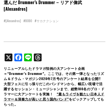
選んだ Drummer’s Drummer – リアド偉武
[Alexandros]
#[Alexandros]
#BOBO
#サカナクション
X
Facebook
Line
Threads
リニューアルしたドラマガ恒例の大アンケート企画
＝“Drummer’s Drummer”。ここでは、その第一弾となったリズ
ム＆ドラム・マガジン2020年7月号のアンケート結果を公開!!
大型フェスに引っ張りだこのバンドマンから、幅広い現場で活
躍するセッション・ミュージシャンまで、総勢100名のプロ・ド
ラマーに大アンケートを実施！
“最もライヴを観たい日本人ド
ラマー＆演奏力が高いと思う国内バンド”
をピックアップしても
らった。