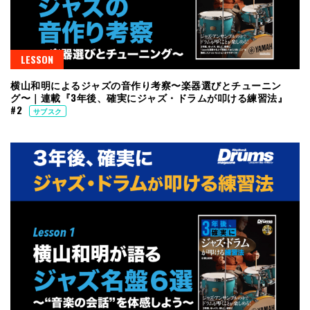
LESSON
横山和明によるジャズの音作り考察〜楽器選びとチューニン
グ〜｜連載『3年後、確実にジャズ・ドラムが叩ける練習法』
#2
サブスク