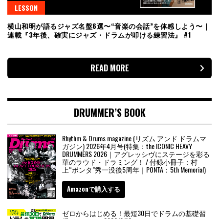
LESSON
横山和明が語るジャズ名盤6選〜“音楽の会話”を体感しよう〜｜
連載『3年後、確実にジャズ・ドラムが叩ける練習法』 #1
READ MORE
DRUMMER’S BOOK
Rhythm & Drums magazine (リズム アンド ドラムマ
ガジン) 2026年4月号(特集：the ICONIC HEAVY
DRUMMERS 2026｜アグレッシヴにステージを彩る
華のラウド・ドラミング！ / 付録小冊子：村
上“ポンタ”秀一没後5周年｜PONTA：5th Memorial)
Amazonで購入する
ゼロからはじめる！最短30日でドラムの基礎習