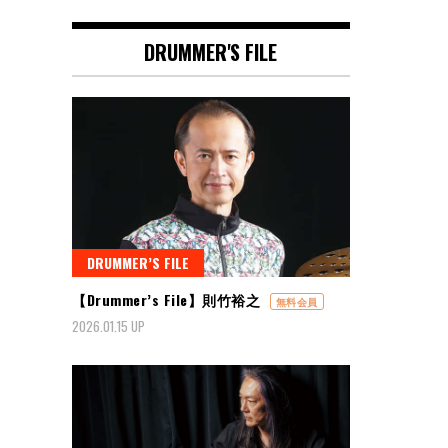
DRUMMER'S FILE
DRUMMER’S FILE
【Drummer’s File】則竹裕之
無料会員
2026.01.15 UP