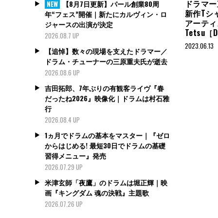
ドラマー
【8月7日更新】パール創業80周
NEW
新作Tシ
年“フェス”開催｜新たにカルヴィン・ロ
アーティ
ジャースの出演が決定
Tetsu［
2026.08.7 UP
2023.06.13
【追悼】数々の現場を支えたドラマー／
ドラム・チューナーの三原重夫氏が逝去
2026.08.6 UP
吉田拓郎、7年ぶりの有観客ライヴ『春
だったね2026』映像化｜ドラムは村石雅
行
2026.08.4 UP
1ヵ月でドラムの基本をマスター｜『ゼロ
からはじめる! 最短30日でドラムの基礎
習得メニュー』発売
2026.07.29 UP
米津玄師「夜鷹」のドラムは堀正輝｜映
画『キングダム 魂の決戦』主題歌
2026.07.26 UP