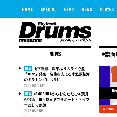
Skip
to
HOME
SPECIAL
GEAR
NEWS
PLAYER
content
NEWS
#譜面
山下達郎、37年ぶりのライヴ盤
NEW
『JOY2』発売｜名曲を支える小笠原拓海
のドラミングにも注目
2026.08.10 UP
NEMOPHILAからむらたたむ＆葉月
NEW
が脱退｜10月12日までサポート・ドラマ
ーとして参加
GOODS
2026.08.8 UP