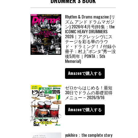
DRUMMER’S BOOK
Rhythm & Drums magazine (リ
ズム アンド ドラムマガジ
ン) 2026年4月号(特集：the
ICONIC HEAVY DRUMMERS
2026｜アグレッシヴにス
テージを彩る華のラウ
ド・ドラミング！ / 付録小
冊子：村上“ポンタ”秀一没
後5周年｜PONTA：5th
Memorial)
Amazonで購入する
ゼロからはじめる！最短
30日でドラムの基礎習得
メニュー – 2026/9/16
Amazonで購入する
yukihiro：the complete story