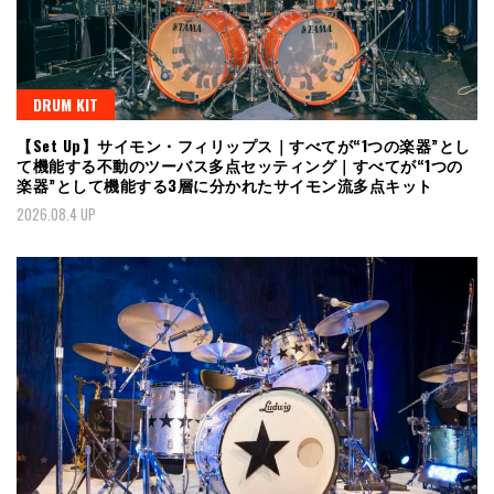
DRUM KIT
【Set Up】サイモン・フィリップス｜すべてが“1つの楽器”とし
て機能する不動のツーバス多点セッティング｜すべてが“1つの
楽器”として機能する3層に分かれたサイモン流多点キット
2026.08.4 UP