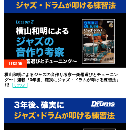
LESSON
横山和明によるジャズの音作り考察〜楽器選びとチューニン
グ〜｜連載『3年後、確実にジャズ・ドラムが叩ける練習法』
#2
サブスク