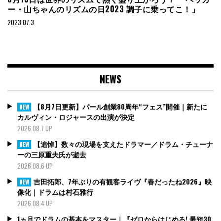
ー・山ちゃんのリズムの日2023 調子に乗ってこ！」
2023.07.3
NEWS
【8月7日更新】パール創業80周年“フェス”開催｜新たに
NEW
カルヴィン・ロジャースの出演が決定
2026.08.7 UP
【追悼】数々の現場を支えたドラマー／ドラム・チューナ
NEW
ーの三原重夫氏が逝去
2026.08.6 UP
吉田拓郎、7年ぶりの有観客ライヴ『春だったね2026』映
NEW
像化｜ドラムは村石雅行
2026.08.4 UP
1ヵ月でドラムの基本をマスター｜『ゼロからはじめる! 最短30