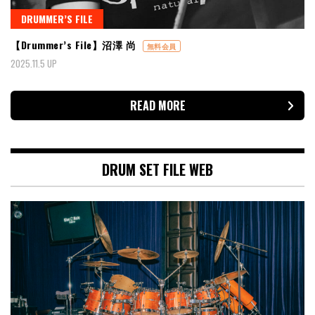
DRUMMER’S FILE
【Drummer’s File】沼澤 尚
無料会員
2025.11.5 UP
READ MORE
DRUM SET FILE WEB