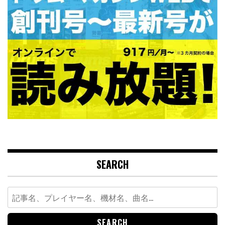
SEARCH
Search
for: