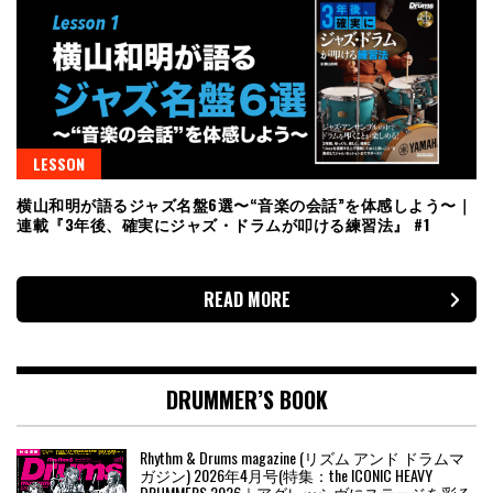
LESSON
横山和明が語るジャズ名盤6選〜“音楽の会話”を体感しよう〜｜
連載『3年後、確実にジャズ・ドラムが叩ける練習法』 #1
READ MORE
DRUMMER’S BOOK
Rhythm & Drums magazine (リズム アンド ドラムマ
ガジン) 2026年4月号(特集：the ICONIC HEAVY
DRUMMERS 2026｜アグレッシヴにステージを彩る