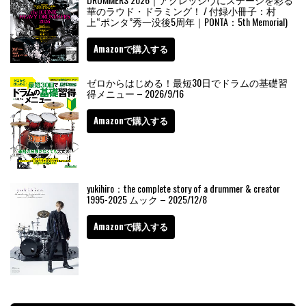
華のラウド・ドラミング！ / 付録小冊子：村
上“ポンタ”秀一没後5周年｜PONTA：5th Memorial)
Amazonで購入する
ゼロからはじめる！最短30日でドラムの基礎習
得メニュー – 2026/9/16
Amazonで購入する
yukihiro：the complete story of a drummer & creator
1995-2025 ムック – 2025/12/8
Amazonで購入する