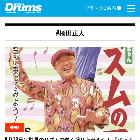
Skip
プランのご案内
to
content
#橋田正人
NEWS
8月13日は世界のリズムで熱く盛り上がろう！ 「ペッカ