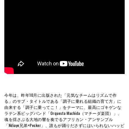
今年は、昨年10月に出版された「元気なチームはリズムで作
る」のサブ・タイトルである「調子に乗れる組織の育て方」に
由来する「調子に乗ってこ！」をテーマに、最高にゴキゲンな
ラテン系ビッグバンド「Orquesta Machida（マチーダ楽団）」、
魂を揺さぶる大地の響を奏でるアフリカン・アンサンブル
「Ndiaye兄弟+Pecker」、誰もが踊りださずにはいられないハッピ