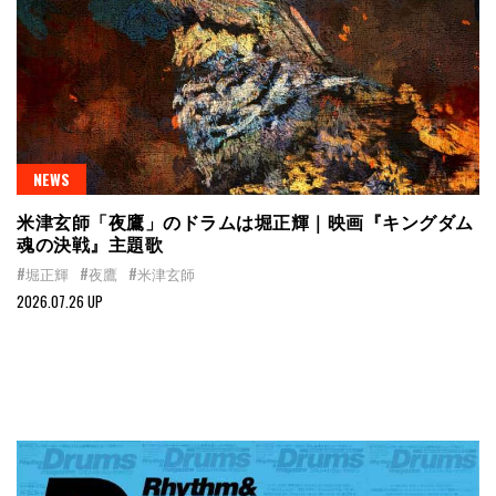
NEWS
米津玄師「夜鷹」のドラムは堀正輝｜映画『キングダム
魂の決戦』主題歌
#堀正輝
#夜鷹
#米津玄師
2026.07.26 UP