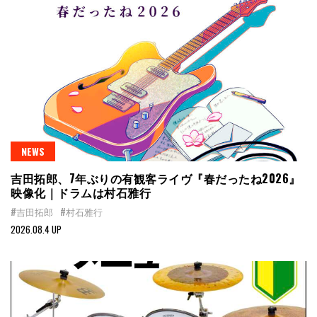
NEWS
吉田拓郎、7年ぶりの有観客ライヴ『春だったね2026』
映像化｜ドラムは村石雅行
#吉田拓郎
#村石雅行
2026.08.4 UP