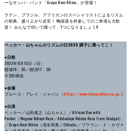
ーなサンバ・バンド「Grupo Bom Ritmo」が登場！
ラテン、ブラジル、アフリカンのスペシャリストによるリズム
の祭典、盛り上がり必至！ My楽器を持参してのご来場も大歓
迎！ みんなで叩いて踊って、1つになりましょう!!
ペッカー・山ちゃんのリズムの日2023 調子に乗ってこ！
●日程
2023年8月13日（日）
開場16：30／開演17：30
※3部構成
●会場
ブルース・アレイ・ジャパン（
https://www.bluesalley.co.jp/
）
●出演
ペッカー／山田俊之（山ちゃん）／African Duo with
Pecker（Wagane Ndiaye Rose／Abdoulaye Ndiaye Rose from Sénégal）
／Grupo Bom Ritmo（清水和美／Chisato.／ブラウン・ド・カヴァ
コ／糸井道辛／金沢元／重山複弘／牛田悠貴／ぺん太）／