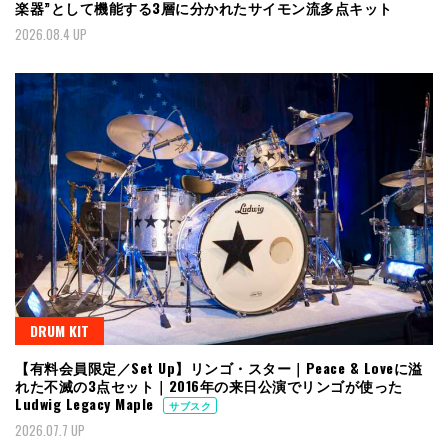
楽器”として機能する3層に分かれたサイモン流多点キット
2026.08.4 UP
DRUM KIT
【有料会員限定／Set Up】リンゴ・スター｜Peace & Loveに溢
れた不滅の3点セット｜2016年の来日公演でリンゴが使った
Ludwig Legacy Maple
サブスク
2026.07.7 UP