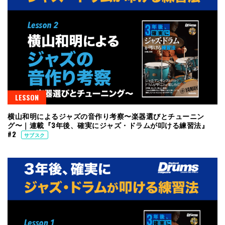
LESSON
横山和明によるジャズの音作り考察〜楽器選びとチューニン
グ〜｜連載『3年後、確実にジャズ・ドラムが叩ける練習法』
#2
サブスク