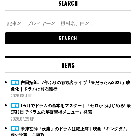
SEARCH
Search
for:
NEWS
吉田拓郎、7年ぶりの有観客ライヴ『春だったね2026』映
NEW
像化｜ドラムは村石雅行
2026.08.4 UP
1ヵ月でドラムの基本をマスター｜『ゼロからはじめる! 最
NEW
短30日でドラムの基礎習得メニュー』発売
2026.07.29 UP
米津玄師「夜鷹」のドラムは堀正輝｜映画『キングダム
NEW
魂の決戦』主題歌