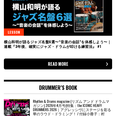
LESSON
横山和明が語るジャズ名盤6選〜“音楽の会話”を体感しよう〜｜
連載『3年後、確実にジャズ・ドラムが叩ける練習法』 #1
READ MORE
DRUMMER’S BOOK
Rhythm & Drums magazine (リズム アンド ドラムマ
ガジン) 2026年4月号(特集：the ICONIC HEAVY
DRUMMERS 2026｜アグレッシヴにステージを彩る
華のラウド・ドラミング！ / 付録小冊子：村