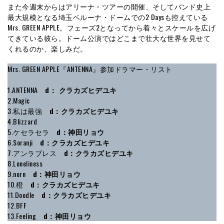
また今週末からはアリーナ・ツアーの開催、そしてバンド史上
最大規模となる埼玉ベルーナ・ドームでの2 Daysも控えている
Mrs. GREEN APPLE。フェーズ2となってから着々とスケールを広げ
てきている彼ら。ドーム公演ではどこまで壮大な世界を見せて
くれるのか、楽しみだ。
Mrs. GREEN APPLE『ANTENNA』参加ドラマー・リスト
1.ANTENNA
d： クラカズヒデユキ
2.Magic
3.私は最強
d：クラカズヒデユキ
4.Blizzard
5.ケセラセラ
d：神田リョウ
6.Soranji
d：クラカズヒデユキ
7.アンラブレス
d：クラカズヒデユキ
8.Loneliness
9.norn
d：神田リョウ
10.橙
d：クラカズヒデユキ
11.Doodle
d：クラカズヒデユキ
12.BFF
13.Feeling
d：神田リョウ