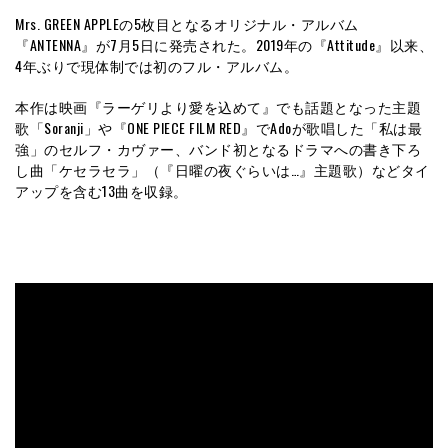
Mrs. GREEN APPLEの5枚目となるオリジナル・アルバム
『ANTENNA』が7月5日に発売された。2019年の『Attitude』以来、
4年ぶりで現体制では初のフル・アルバム。
本作は映画『ラーゲリより愛を込めて』でも話題となった主題
歌「Soranji」や『ONE PIECE FILM RED』でAdoが歌唱した「私は最
強」のセルフ・カヴァー、バンド初となるドラマへの書き下ろ
し曲「ケセラセラ」（『日曜の夜ぐらいは…』主題歌）などタイ
アップを含む13曲を収録。