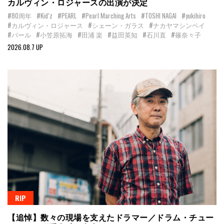
カルヴィン・ロジャースの出演が決定
#80周年
#Kid’z
#PEARL
#Pearl Marching Arts
#TOSHI NAGAI
#yukihiro
#カルヴィン・ロジャース
#シェーン・ガラス
#ナカヤマシンペイ
#パール
#小笠原拓海
#田浦 楽
#益田英知
#石川直
#篠奈々子
2026.08.7 UP
RIP
【追悼】数々の現場を支えたドラマー／ドラム・チュー