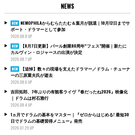
NEWS
NEMOPHILAからむらたたむ＆葉月が脱退｜10月12日までサ
NEW
ポート・ドラマーとして参加
2026.08.8 UP
【8月7日更新】パール創業80周年“フェス”開催｜新たに
NEW
カルヴィン・ロジャースの出演が決定
2026.08.7 UP
【追悼】数々の現場を支えたドラマー／ドラム・チューナ
NEW
ーの三原重夫氏が逝去
2026.08.6 UP
吉田拓郎、7年ぶりの有観客ライヴ『春だったね2026』映像化
｜ドラムは村石雅行
2026.08.4 UP
1ヵ月でドラムの基本をマスター｜『ゼロからはじめる! 最短30
日でドラムの基礎習得メニュー』発売
2026.07.29 UP