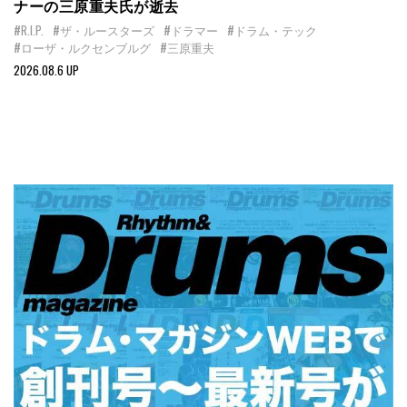
ナーの三原重夫氏が逝去
#R.I.P.
#ザ・ルースターズ
#ドラマー
#ドラム・テック
#ローザ・ルクセンブルグ
#三原重夫
2026.08.6 UP