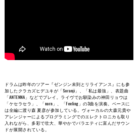
ドラムは昨年のツアー『ゼンジン未到とリライアンス』にも参
加したクラカズヒデユキが「Soranji」、「私は最強」、表題曲
「ANTENNA」などでプレイ。ライヴでお馴染みの神田リョウは
「ケセラセラ」、「norn」、「Feeling」の3曲を演奏。ベースに
は全編に渡り森 夏彦が参加している。ヴォーカルの大森元貴や
アレンジャーによるプログラミングでのエレクトロニカも取り
入れながら、多彩で壮大、華やかでバラエティに富んだサウン
ドが展開されている。