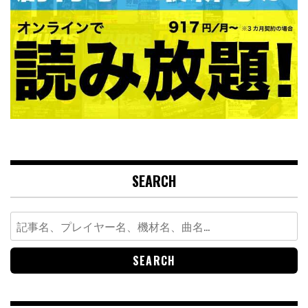
SEARCH
Search
for: