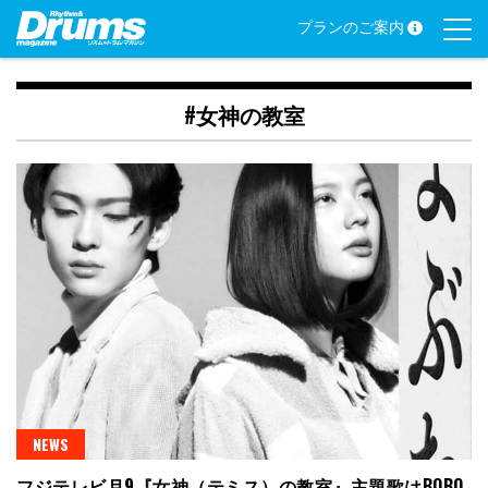
Skip
プランのご案内
to
content
#女神の教室
NEWS
フジテレビ月9『女神（テミス）の教室』主題歌はBOBO