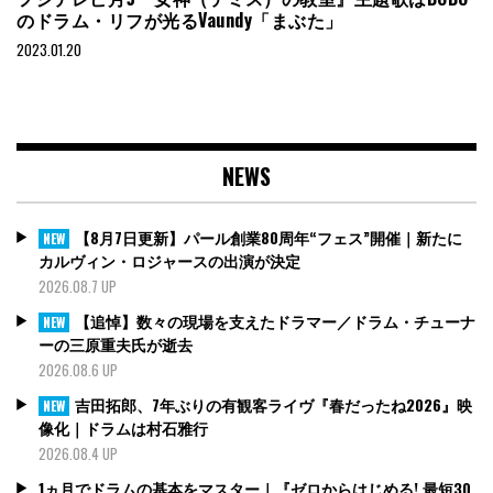
のドラム・リフが光るVaundy「まぶた」
2023.01.20
NEWS
【8月7日更新】パール創業80周年“フェス”開催｜新たに
NEW
カルヴィン・ロジャースの出演が決定
2026.08.7 UP
【追悼】数々の現場を支えたドラマー／ドラム・チューナ
NEW
ーの三原重夫氏が逝去
2026.08.6 UP
吉田拓郎、7年ぶりの有観客ライヴ『春だったね2026』映
NEW
像化｜ドラムは村石雅行
2026.08.4 UP
1ヵ月でドラムの基本をマスター｜『ゼロからはじめる! 最短30