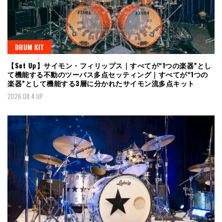
DRUM KIT
【Set Up】サイモン・フィリップス｜すべてが“1つの楽器”とし
て機能する不動のツーバス多点セッティング｜すべてが“1つの
楽器”として機能する3層に分かれたサイモン流多点キット
2026.08.4 UP