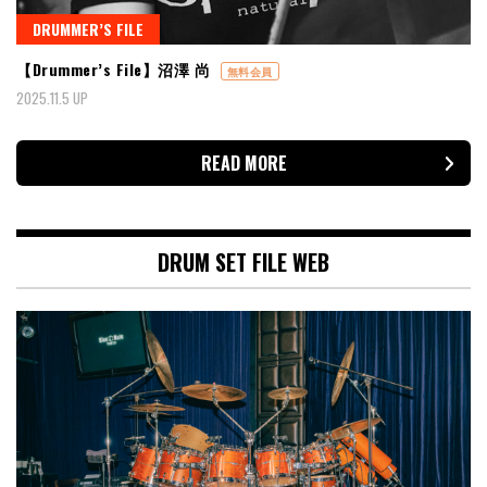
DRUMMER’S FILE
【Drummer’s File】沼澤 尚
無料会員
2025.11.5 UP
READ MORE
DRUM SET FILE WEB