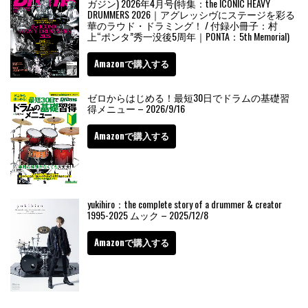
ガジン) 2026年4月号(特集：the ICONIC HEAVY
DRUMMERS 2026｜アグレッシヴにステージを彩る
華のラウド・ドラミング！ / 付録小冊子：村
上“ポンタ”秀一没後5周年｜PONTA：5th Memorial)
Amazonで購入する
ゼロからはじめる！最短30日でドラムの基礎習
得メニュー – 2026/9/16
Amazonで購入する
yukihiro：the complete story of a drummer & creator
1995-2025 ムック – 2025/12/8
Amazonで購入する