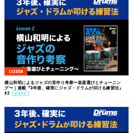
LESSON
横山和明によるジャズの音作り考察〜楽器選びとチューニン
グ〜｜連載『3年後、確実にジャズ・ドラムが叩ける練習法』
#2
サブスク