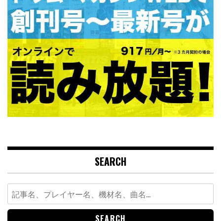
SEARCH
Search
for: