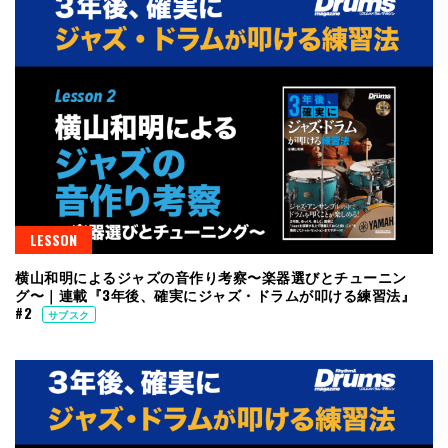
LESSON
横山和明によるジャズの音作り考察〜楽器選びとチューニン
グ〜｜連載『3年後、確実にジャズ・ドラムが叩ける練習法』
#2
サブスク