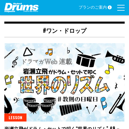
Skip
プランのご案内
to
content
#ワン・ドロップ
LESSON
岩瀬立飛がドラム・セットで叩く“世界のリズム” #9 –