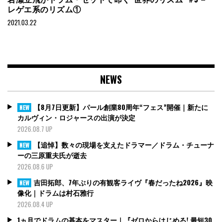
レゲエ系のリズム①
2021.03.22
NEWS
【8月7日更新】パール創業80周年“フェス”開催｜新たに
NEW
カルヴィン・ロジャースの出演が決定
2026.08.7 UP
【追悼】数々の現場を支えたドラマー／ドラム・チューナ
NEW
ーの三原重夫氏が逝去
2026.08.6 UP
吉田拓郎、7年ぶりの有観客ライヴ『春だったね2026』映
NEW
像化｜ドラムは村石雅行
2026.08.4 UP
1ヵ月でドラムの基本をマスター｜『ゼロからはじめる! 最短30