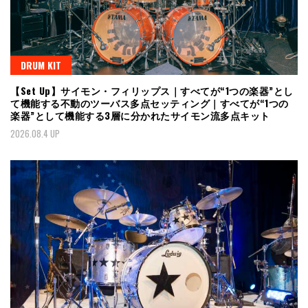
DRUM KIT
【Set Up】サイモン・フィリップス｜すべてが“1つの楽器”とし
て機能する不動のツーバス多点セッティング｜すべてが“1つの
楽器”として機能する3層に分かれたサイモン流多点キット
2026.08.4 UP