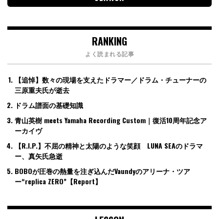
RANKING
よく読まれる記事
【追悼】数々の現場を支えたドラマー／ドラム・チューナーの
三原重夫氏が逝去
ドラム譜面の基礎知識
青山英樹 meets Yamaha Recording Custom｜復活10周年記念ア
ーカイヴ
【R.I.P.】不屈の精神と太陽のような笑顔 LUNA SEAのドラマ
ー、真矢氏急逝
BOBOが圧巻の熱量を注ぎ込んだVaundyのアリーナ・ツア
ー“replica ZERO”【Report】