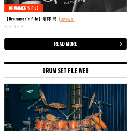
DRUMMER’S FILE
【Drummer’s File】沼澤 尚
無料会員
2025.11.5 UP
READ MORE
DRUM SET FILE WEB