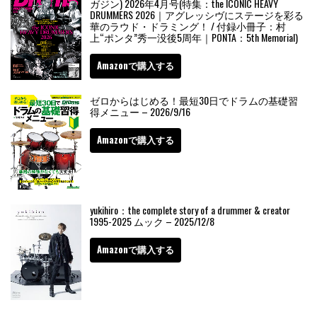
ガジン) 2026年4月号(特集：the ICONIC HEAVY
DRUMMERS 2026｜アグレッシヴにステージを彩る
華のラウド・ドラミング！ / 付録小冊子：村
上“ポンタ”秀一没後5周年｜PONTA：5th Memorial)
Amazonで購入する
ゼロからはじめる！最短30日でドラムの基礎習
得メニュー – 2026/9/16
Amazonで購入する
yukihiro：the complete story of a drummer & creator
1995-2025 ムック – 2025/12/8
Amazonで購入する