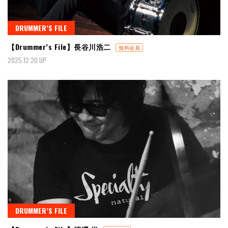
DRUMMER’S FILE
【Drummer’s File】長谷川浩二
無料会員
2025.12.20 UP
DRUMMER’S FILE