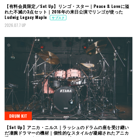
【有料会員限定／Set Up】リンゴ・スター｜Peace & Loveに溢
れた不滅の3点セット｜2016年の来日公演でリンゴが使った
Ludwig Legacy Maple
サブスク
2026.07.7 UP
DRUM KIT
【Set Up】アニカ・ニルス｜ラッシュのドラムの座を受け継い
だ凄腕ドラマーの機材｜個性的なスタイルが凝縮されたアニカ