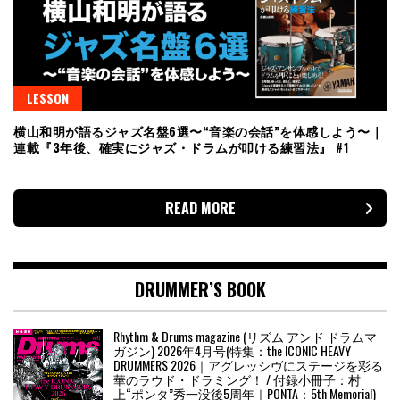
LESSON
横山和明が語るジャズ名盤6選〜“音楽の会話”を体感しよう〜｜
連載『3年後、確実にジャズ・ドラムが叩ける練習法』 #1
READ MORE
DRUMMER’S BOOK
Rhythm & Drums magazine (リズム アンド ドラムマ
ガジン) 2026年4月号(特集：the ICONIC HEAVY
DRUMMERS 2026｜アグレッシヴにステージを彩る
華のラウド・ドラミング！ / 付録小冊子：村
上“ポンタ”秀一没後5周年｜PONTA：5th Memorial)