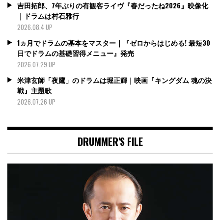
吉田拓郎、7年ぶりの有観客ライヴ『春だったね2026』映像化
｜ドラムは村石雅行
2026.08.4 UP
1ヵ月でドラムの基本をマスター｜『ゼロからはじめる! 最短30
日でドラムの基礎習得メニュー』発売
2026.07.29 UP
米津玄師「夜鷹」のドラムは堀正輝｜映画『キングダム 魂の決
戦』主題歌
2026.07.26 UP
DRUMMER'S FILE