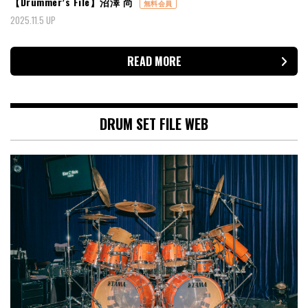
【Drummer’s File】沼澤 尚
無料会員
2025.11.5 UP
READ MORE
DRUM SET FILE WEB