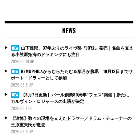
NEWS
山下達郎、37年ぶりのライヴ盤『JOY2』発売｜名曲を支え
NEW
る小笠原拓海のドラミングにも注目
2026.08.10 UP
NEMOPHILAからむらたたむ＆葉月が脱退｜10月12日までサ
NEW
ポート・ドラマーとして参加
2026.08.8 UP
【8月7日更新】パール創業80周年“フェス”開催｜新たに
NEW
カルヴィン・ロジャースの出演が決定
2026.08.7 UP
【追悼】数々の現場を支えたドラマー／ドラム・チューナーの
三原重夫氏が逝去
2026.08.6 UP