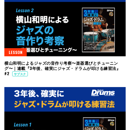
LESSON
横山和明によるジャズの音作り考察〜楽器選びとチューニン
グ〜｜連載『3年後、確実にジャズ・ドラムが叩ける練習法』
#2
サブスク