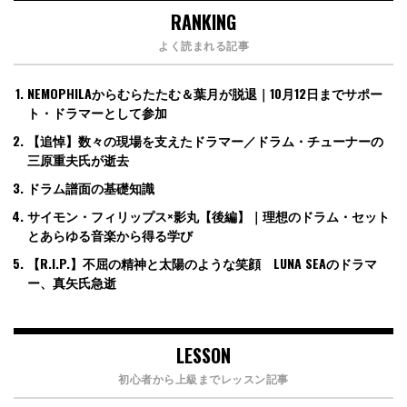
RANKING
よく読まれる記事
NEMOPHILAからむらたたむ＆葉月が脱退｜10月12日までサポー
ト・ドラマーとして参加
【追悼】数々の現場を支えたドラマー／ドラム・チューナーの
三原重夫氏が逝去
ドラム譜面の基礎知識
サイモン・フィリップス×影丸【後編】｜理想のドラム・セット
とあらゆる音楽から得る学び
【R.I.P.】不屈の精神と太陽のような笑顔 LUNA SEAのドラマ
ー、真矢氏急逝
LESSON
初心者から上級までレッスン記事