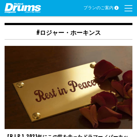
Skip
プランのご案内
to
content
#ロジャー・ホーキンス
【R.I.P.】2021年にこの世を去ったドラマー／パーカッ