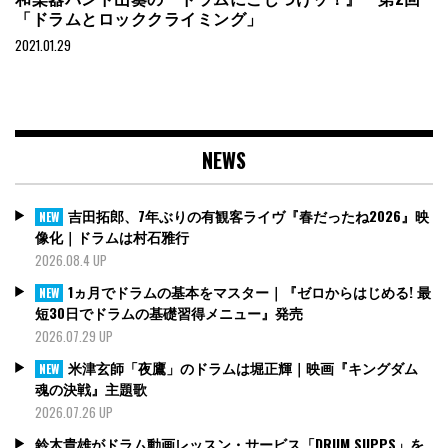
「ドラムとロッククライミング」
2021.01.29
NEWS
吉田拓郎、7年ぶりの有観客ライヴ『春だったね2026』映
NEW
像化｜ドラムは村石雅行
2026.08.4 UP
1ヵ月でドラムの基本をマスター｜『ゼロからはじめる! 最
NEW
短30日でドラムの基礎習得メニュー』発売
2026.07.29 UP
米津玄師「夜鷹」のドラムは堀正輝｜映画『キングダム
NEW
魂の決戦』主題歌
2026.07.26 UP
鈴木貴雄がドラム動画レッスン・サービス「DRUM SUPPS」を