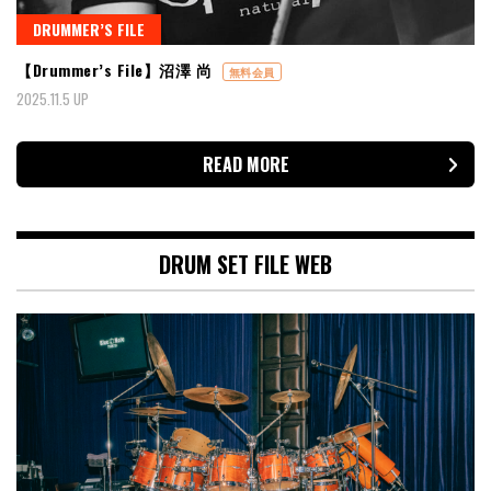
DRUMMER’S FILE
【Drummer’s File】沼澤 尚
無料会員
2025.11.5 UP
READ MORE
DRUM SET FILE WEB