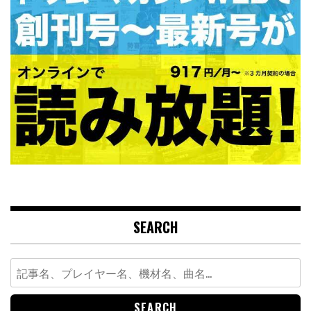
SEARCH
Search
for: