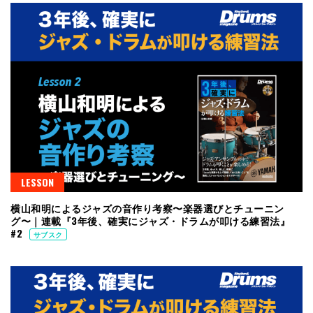
LESSON
横山和明によるジャズの音作り考察〜楽器選びとチューニン
グ〜｜連載『3年後、確実にジャズ・ドラムが叩ける練習法』
#2
サブスク