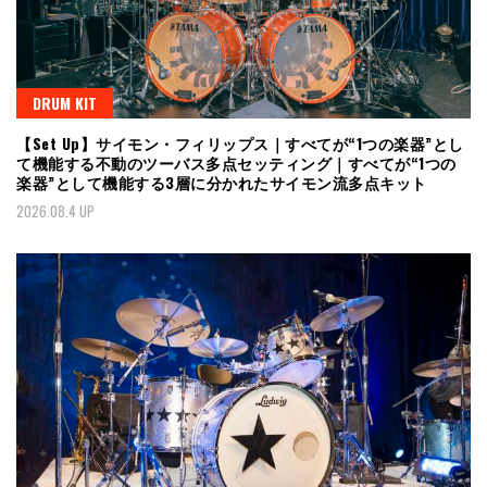
DRUM KIT
【Set Up】サイモン・フィリップス｜すべてが“1つの楽器”とし
て機能する不動のツーバス多点セッティング｜すべてが“1つの
楽器”として機能する3層に分かれたサイモン流多点キット
2026.08.4 UP