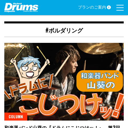
Skip
プランのご案内
to
content
#ボルダリング
COLUMN
和楽器バンド山葵の『ドラムにこじつけッ！』 第2回