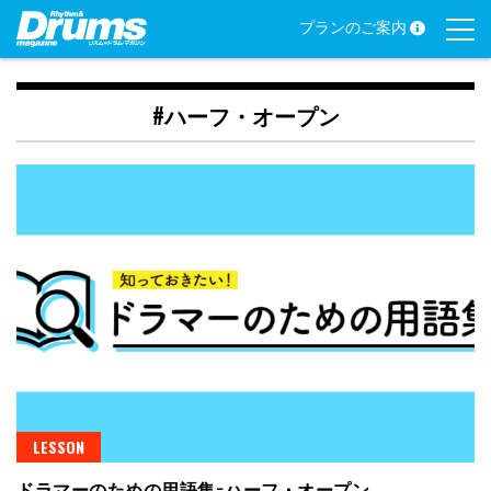
Skip
プランのご案内
to
content
#ハーフ・オープン
LESSON
ドラマーのための用語集−ハーフ・オープン