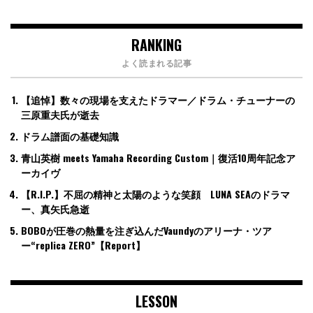
RANKING
よく読まれる記事
【追悼】数々の現場を支えたドラマー／ドラム・チューナーの
三原重夫氏が逝去
ドラム譜面の基礎知識
青山英樹 meets Yamaha Recording Custom｜復活10周年記念ア
ーカイヴ
【R.I.P.】不屈の精神と太陽のような笑顔 LUNA SEAのドラマ
ー、真矢氏急逝
BOBOが圧巻の熱量を注ぎ込んだVaundyのアリーナ・ツア
ー“replica ZERO”【Report】
LESSON