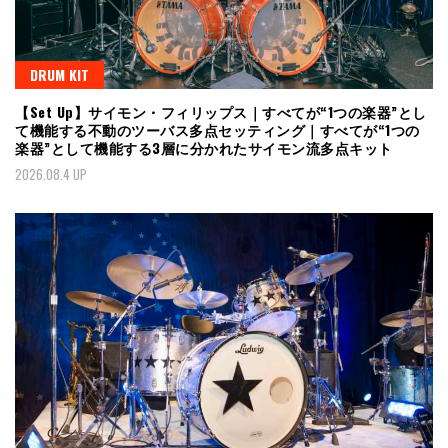
DRUM KIT
【Set Up】サイモン・フィリップス｜すべてが“1つの楽器”とし
て機能する不動のツーバス多点セッティング｜すべてが“1つの
楽器”として機能する3層に分かれたサイモン流多点キット
2026.08.4 UP