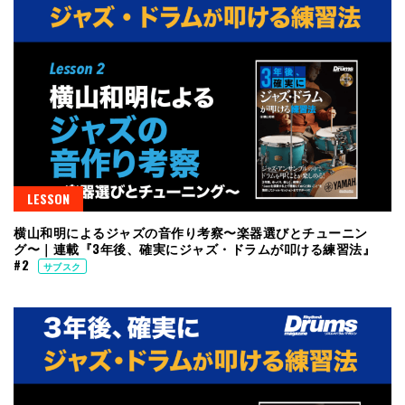
LESSON
横山和明によるジャズの音作り考察〜楽器選びとチューニン
グ〜｜連載『3年後、確実にジャズ・ドラムが叩ける練習法』
#2
サブスク