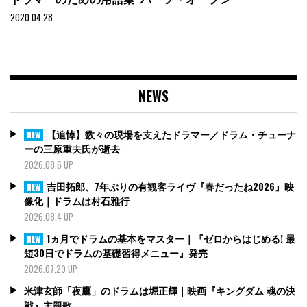
2020.04.28
NEWS
【追悼】数々の現場を支えたドラマー／ドラム・チューナ
NEW
ーの三原重夫氏が逝去
2026.08.6 UP
吉田拓郎、7年ぶりの有観客ライヴ『春だったね2026』映
NEW
像化｜ドラムは村石雅行
2026.08.4 UP
1ヵ月でドラムの基本をマスター｜『ゼロからはじめる! 最
NEW
短30日でドラムの基礎習得メニュー』発売
2026.07.29 UP
米津玄師「夜鷹」のドラムは堀正輝｜映画『キングダム 魂の決
戦』主題歌