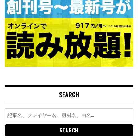
SEARCH
Search
for: