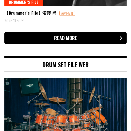
DRUMMER’S FILE
【Drummer’s File】沼澤 尚
無料会員
2025.11.5 UP
READ MORE
DRUM SET FILE WEB