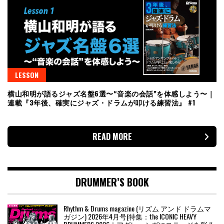
LESSON
横山和明が語るジャズ名盤6選〜“音楽の会話”を体感しよう〜｜
連載『3年後、確実にジャズ・ドラムが叩ける練習法』 #1
READ MORE
DRUMMER’S BOOK
Rhythm & Drums magazine (リズム アンド ドラムマ
ガジン) 2026年4月号(特集：the ICONIC HEAVY