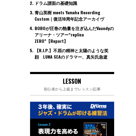
ドラム譜面の基礎知識
青山英樹 meets Yamaha Recording
Custom｜復活10周年記念アーカイヴ
BOBOが圧巻の熱量を注ぎ込んだVaundyの
アリーナ・ツアー“replica
ZERO”【Report】
【R.I.P.】不屈の精神と太陽のような笑
顔 LUNA SEAのドラマー、真矢氏急逝
LESSON
初心者から上級までレッスン記事