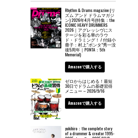
Rhythm & Drums magazine (リ
ズム アンド ドラムマガジ
ン) 2026年4月号(特集：the
ICONIC HEAVY DRUMMERS
2026｜アグレッシヴにス
テージを彩る華のラウ
ド・ドラミング！ / 付録小
冊子：村上“ポンタ”秀一没
後5周年｜PONTA：5th
Memorial)
Amazonで購入する
ゼロからはじめる！最短
30日でドラムの基礎習得
メニュー – 2026/9/16
Amazonで購入する
yukihiro：the complete story
of a drummer & creator 1995-