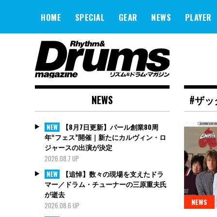
Skip
to
HOME
SPECIAL
GEAR
NEWS
PLAYER
content
NEWS
#ザッ
【8月7日更新】パール創業80周
NEW
年“フェス”開催｜新たにカルヴィン・ロ
ジャースの出演が決定
2026.08.7 UP
【追悼】数々の現場を支えたドラ
NEW
マー／ドラム・チューナーの三原重夫氏
が逝去
NEWS
2026.08.6 UP