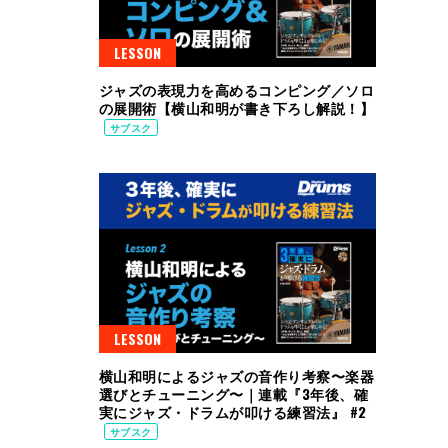
LESSON
ジャズの表現力を高めるコンピング／ソロ
の展開術【横山和明が書き下ろし解説！】
サブスク
LESSON
横山和明によるジャズの音作り考察〜楽器
選びとチューニング〜｜連載『3年後、確
実にジャズ・ドラムが叩ける練習法』 #2
サブスク