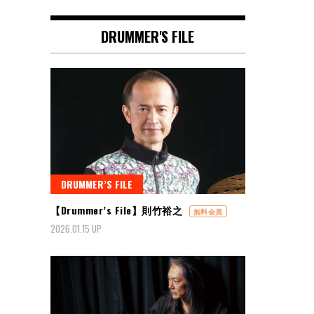
DRUMMER'S FILE
DRUMMER’S FILE
【Drummer’s File】則竹裕之
無料会員
2026.01.15 UP