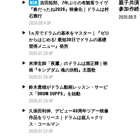
親子共演
吉田拓郎、7年ぶりの有観客ライヴ
NEW
参加作続
『春だったね2026』映像化｜ドラムは村
石雅行
2020.08.11
2026.08.4 UP
1ヵ月でドラムの基本をマスター｜『ゼロ
からはじめる! 最短30日でドラムの基礎
習得メニュー』発売
2026.07.29 UP
米津玄師「夜鷹」のドラムは堀正輝｜映
画『キングダム 魂の決戦』主題歌
2026.07.26 UP
鈴木貴雄がドラム動画レッスン・サービ
ス「DRUM SUPPS」を始動
2026.07.24 UP
久保田利伸、デビュー40周年ツアー映像
作品をリリース｜ドラムは超人＝クリ
ス・コールマン
2026.07.22 UP