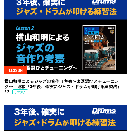
LESSON
横山和明によるジャズの音作り考察〜楽器選びとチューニン
グ〜｜連載『3年後、確実にジャズ・ドラムが叩ける練習法』
#2
サブスク