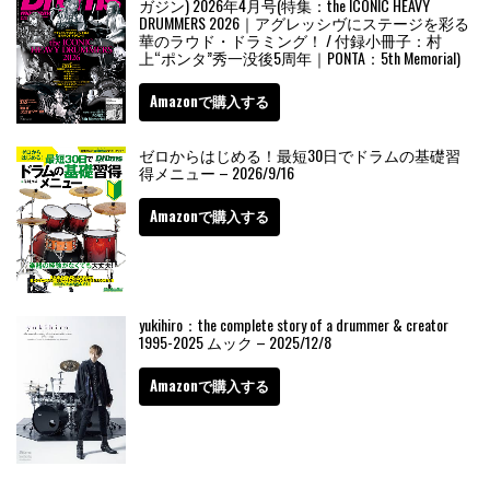
ガジン) 2026年4月号(特集：the ICONIC HEAVY
DRUMMERS 2026｜アグレッシヴにステージを彩る
華のラウド・ドラミング！ / 付録小冊子：村
上“ポンタ”秀一没後5周年｜PONTA：5th Memorial)
Amazonで購入する
ゼロからはじめる！最短30日でドラムの基礎習
得メニュー – 2026/9/16
Amazonで購入する
yukihiro：the complete story of a drummer & creator
1995-2025 ムック – 2025/12/8
Amazonで購入する