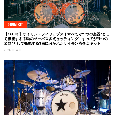
DRUM KIT
【Set Up】サイモン・フィリップス｜すべてが“1つの楽器”とし
て機能する不動のツーバス多点セッティング｜すべてが“1つの
楽器”として機能する3層に分かれたサイモン流多点キット
2026.08.4 UP