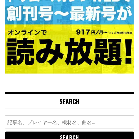
SEARCH
Search
for: