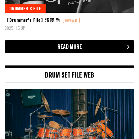
DRUMMER’S FILE
【Drummer’s File】沼澤 尚
無料会員
2025.11.5 UP
READ MORE
DRUM SET FILE WEB