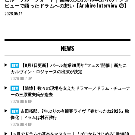
ビューで語ったドラムへの想い【Archive Interview ②】
2026.05.17
NEWS
【8月7日更新】パール創業80周年“フェス”開催｜新たに
NEW
カルヴィン・ロジャースの出演が決定
2026.08.7 UP
【追悼】数々の現場を支えたドラマー／ドラム・チューナ
NEW
ーの三原重夫氏が逝去
2026.08.6 UP
吉田拓郎、7年ぶりの有観客ライヴ『春だったね2026』映
NEW
像化｜ドラムは村石雅行
2026.08.4 UP
1ヵ月でドラムの基本をマスター｜『ゼロからはじめる! 最短30