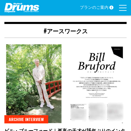
Skip
プランのご案内
to
content
#アースワークス
ARCHIVE INTERVIEW
ビル・ブルーフォード｜孤高の天才が16年ぶりのインタ