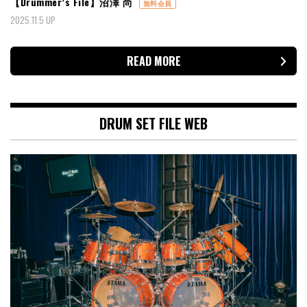
【Drummer’s File】沼澤 尚
無料会員
2025.11.5 UP
READ MORE
DRUM SET FILE WEB