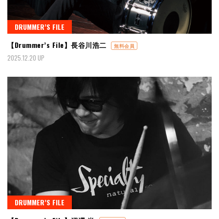
DRUMMER’S FILE
【Drummer’s File】長谷川浩二
無料会員
2025.12.20 UP
DRUMMER’S FILE