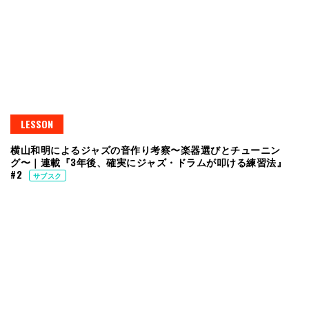
LESSON
横山和明によるジャズの音作り考察〜楽器選びとチューニン
グ〜｜連載『3年後、確実にジャズ・ドラムが叩ける練習法』
#2
サブスク