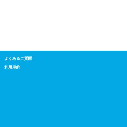
よくあるご質問
利用規約
プライバシーポリシー
特定商取引に関する表示
Guitar Magazine
Bass Magazine
Rhythm & Drums Magazine
Sound & Recording Magazine