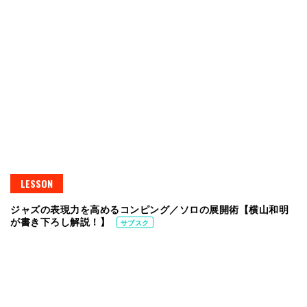
LESSON
ジャズの表現力を高めるコンピング／ソロの展開術【横山和明
が書き下ろし解説！】
サブスク