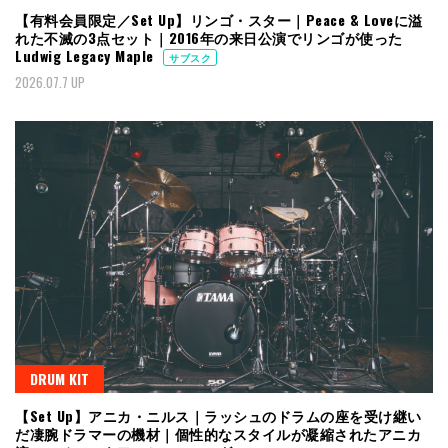
【有料会員限定／Set Up】リンゴ・スター｜Peace & Loveに溢
れた不滅の3点セット｜2016年の来日公演でリンゴが使った
Ludwig Legacy Maple
サブスク
2026.07.7 UP
DRUM KIT
【Set Up】アニカ・ニルス｜ラッシュのドラムの座を受け継い
だ凄腕ドラマーの機材｜個性的なスタイルが凝縮されたアニカ