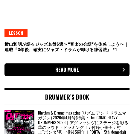
LESSON
横山和明が語るジャズ名盤6選〜“音楽の会話”を体感しよう〜｜
連載『3年後、確実にジャズ・ドラムが叩ける練習法』 #1
READ MORE
DRUMMER’S BOOK
Rhythm & Drums magazine (リズム アンド ドラムマ
ガジン) 2026年4月号(特集：the ICONIC HEAVY
DRUMMERS 2026｜アグレッシヴにステージを彩る
華のラウド・ドラミング！ / 付録小冊子：村
上“ポンタ”秀一没後5周年｜PONTA：5th Memorial)