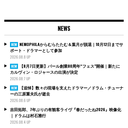
NEWS
NEMOPHILAからむらたたむ＆葉月が脱退｜10月12日までサ
NEW
ポート・ドラマーとして参加
2026.08.8 UP
【8月7日更新】パール創業80周年“フェス”開催｜新たに
NEW
カルヴィン・ロジャースの出演が決定
2026.08.7 UP
【追悼】数々の現場を支えたドラマー／ドラム・チューナ
NEW
ーの三原重夫氏が逝去
2026.08.6 UP
吉田拓郎、7年ぶりの有観客ライヴ『春だったね2026』映像化
｜ドラムは村石雅行
2026.08.4 UP