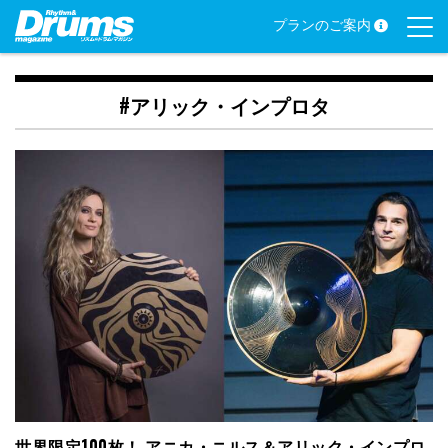
Skip
プランのご案内
to
content
#アリック・インプロタ
世界限定100枚！ アニカ・ニルス＆アリック・インプロ