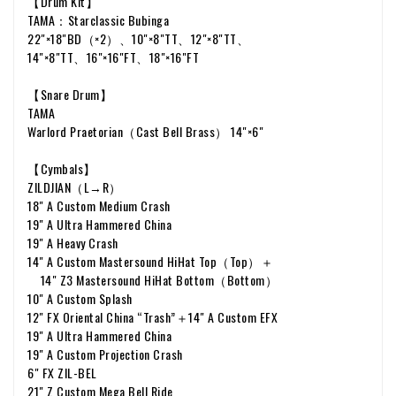
【Drum Kit】
TAMA：Starclassic Bubinga
22"×18"BD（×2）、10"×8"TT、12"×8"TT、
14"×8"TT、16"×16"FT、18"×16"FT
【Snare Drum】
TAMA
Warlord Praetorian（Cast Bell Brass） 14"×6"
【Cymbals】
ZILDJIAN（L→R）
18" A Custom Medium Crash
19" A Ultra Hammered China
19" A Heavy Crash
14" A Custom Mastersound HiHat Top（Top）＋
14" Z3 Mastersound HiHat Bottom（Bottom）
10" A Custom Splash
12" FX Oriental China “Trash”＋14" A Custom EFX
19" A Ultra Hammered China
19" A Custom Projection Crash
6" FX ZIL-BEL
21" Z Custom Mega Bell Ride