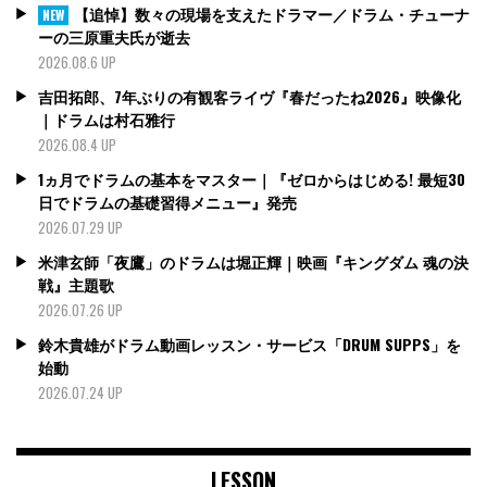
【追悼】数々の現場を支えたドラマー／ドラム・チューナ
NEW
ーの三原重夫氏が逝去
2026.08.6 UP
吉田拓郎、7年ぶりの有観客ライヴ『春だったね2026』映像化
｜ドラムは村石雅行
2026.08.4 UP
1ヵ月でドラムの基本をマスター｜『ゼロからはじめる! 最短30
日でドラムの基礎習得メニュー』発売
2026.07.29 UP
米津玄師「夜鷹」のドラムは堀正輝｜映画『キングダム 魂の決
戦』主題歌
2026.07.26 UP
鈴木貴雄がドラム動画レッスン・サービス「DRUM SUPPS」を
始動
2026.07.24 UP
LESSON