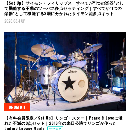
【Set Up】サイモン・フィリップス｜すべてが“1つの楽器”とし
て機能する不動のツーバス多点セッティング｜すべてが“1つの
楽器”として機能する3層に分かれたサイモン流多点キット
2026.08.4 UP
DRUM KIT
【有料会員限定／Set Up】リンゴ・スター｜Peace & Loveに溢
れた不滅の3点セット｜2016年の来日公演でリンゴが使った
Ludwig Legacy Maple
サブスク