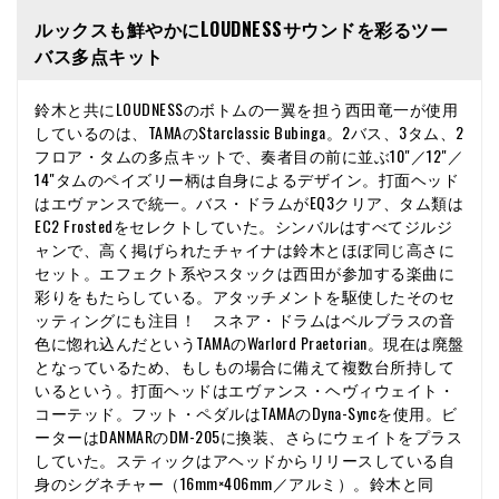
ルックスも鮮やかにLOUDNESSサウンドを彩るツー
バス多点キット
鈴木と共にLOUDNESSのボトムの一翼を担う西田竜一が使用
しているのは、TAMAのStarclassic Bubinga。2バス、3タム、2
フロア・タムの多点キットで、奏者目の前に並ぶ10"／12"／
14"タムのペイズリー柄は自身によるデザイン。打面ヘッド
はエヴァンスで統一。バス・ドラムがEQ3クリア、タム類は
EC2 Frostedをセレクトしていた。シンバルはすべてジルジ
ャンで、高く掲げられたチャイナは鈴木とほぼ同じ高さに
セット。エフェクト系やスタックは西田が参加する楽曲に
彩りをもたらしている。アタッチメントを駆使したそのセ
ッティングにも注目！ スネア・ドラムはベルブラスの音
色に惚れ込んだというTAMAのWarlord Praetorian。現在は廃盤
となっているため、もしもの場合に備えて複数台所持して
いるという。打面ヘッドはエヴァンス・ヘヴィウェイト・
コーテッド。フット・ペダルはTAMAのDyna-Syncを使用。ビ
ーターはDANMARのDM-205に換装、さらにウェイトをプラス
していた。スティックはアヘッドからリリースしている自
身のシグネチャー（16mm×406mm／アルミ）。鈴木と同