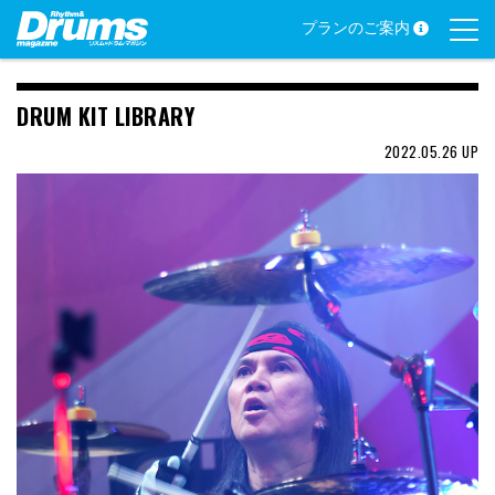
Skip
プランのご案内
to
content
DRUM KIT LIBRARY
2022.05.26
UP