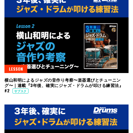
LESSON
横山和明によるジャズの音作り考察〜楽器選びとチューニン
グ〜｜連載『3年後、確実にジャズ・ドラムが叩ける練習法』
#2
サブスク