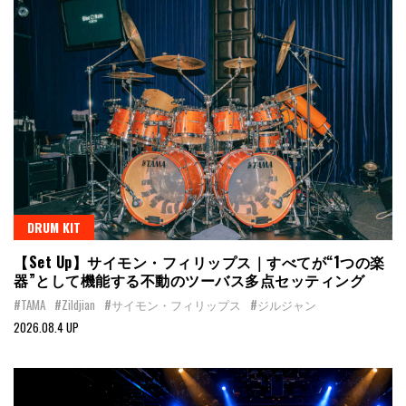
DRUM KIT
【Set Up】サイモン・フィリップス｜すべてが“1つの楽
器”として機能する不動のツーバス多点セッティング
#TAMA
#Zildjian
#サイモン・フィリップス
#ジルジャン
2026.08.4 UP