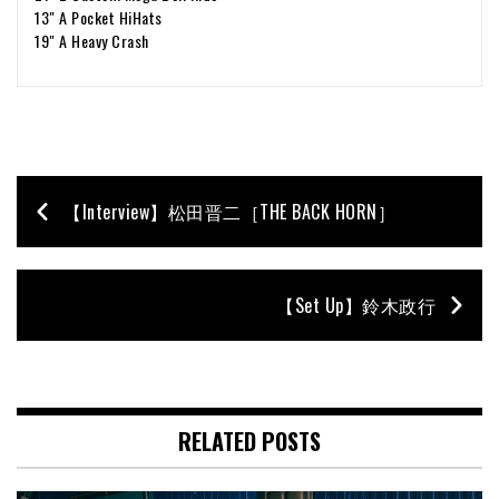
13" A Pocket HiHats
19" A Heavy Crash
【Interview】松田晋二［THE BACK HORN］
【Set Up】鈴木政行
RELATED POSTS