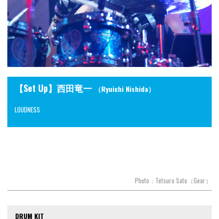
【Set Up】西田竜一
（Ryuichi Nishida）
LOUDNESS
Photo：Tetsuro Sato（Gear）
DRUM KIT