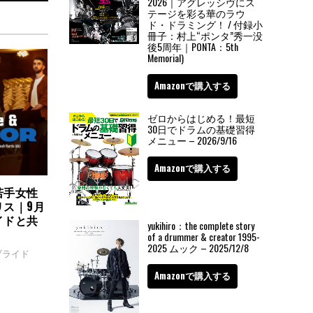
2026｜アグレッシヴにス
テージを彩る華のラウ
ド・ドラミング！ / 付録小
冊子：村上“ポンタ”秀一没
後5周年｜PONTA：5th
Memorial)
Amazonで購入する
ゼロからはじめる！最短
30日でドラムの基礎習得
メニュー – 2026/9/16
Amazonで購入する
若手女性
リス｜9月
イドと共
yukihiro：the complete story
of a drummer & creator 1995-
2025 ムック – 2025/12/8
ブライド
Amazonで購入する