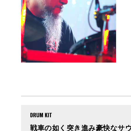
DRUM KIT
戦車の如く突き進み豪快なサ