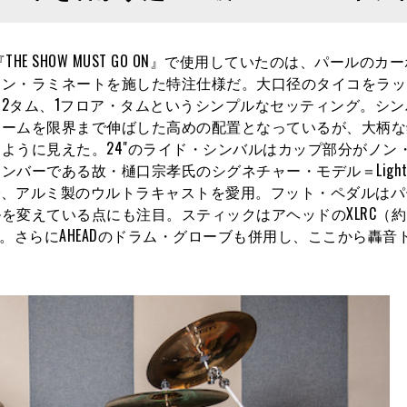
THE SHOW MUST GO ON』で使用していたのは、パールのカ
ボン・ラミネートを施した特注仕様だ。大口径のタイコをラッ
2タム、1フロア・タムというシンプルなセッティング。シン
アームを限界まで伸ばした高めの配置となっているが、大柄な
ように見えた。24"のライド・シンバルはカップ部分がノン
ーである故・樋口宗孝氏のシグネチャー・モデル＝Lightni
ールで、アルミ製のウルトラキャストを愛用。フット・ペダルはパ
ングルを変えている点にも注目。スティックはアヘッドのXLRC（約
プを装着。さらにAHEADのドラム・グローブも併用し、ここから轟音