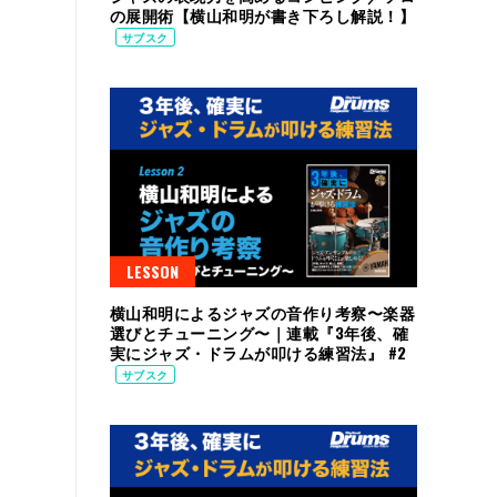
の展開術【横山和明が書き下ろし解説！】
サブスク
LESSON
横山和明によるジャズの音作り考察〜楽器
選びとチューニング〜｜連載『3年後、確
実にジャズ・ドラムが叩ける練習法』 #2
サブスク