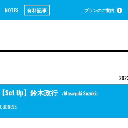
NOTES
有料記事
プランのご案内
2022
【Set Up】鈴木政行
（Masayuki Suzuki）
LOUDNESS