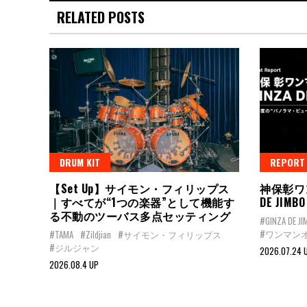
RELATED POSTS
DRUM KIT
REPORT
【Set Up】サイモン・フィリップス
神保彰ワ
｜すべてが“1つの楽器”として機能す
DE JI
る不動のツーバス多点セッティング
#GINZA DE J
#ワンマン
#TAMA
#Zildjian
#サイモン・フィリップス
#ジルジャン
2026.07.24 
2026.08.4 UP