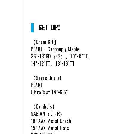
SET UP!
【Drum Kit】
PEARL：Carbonply Maple
26"×18"BD（×2）、10"×8"TT、
14"×12"TT、18"×16"TT
【Snare Drum】
PEARL
UltraCast 14"×6.5"
【Cymbals】
SABIAN（L→R）
18" AAX Metal Crash
15" AAX Metal Hats