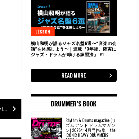
LESSON
横山和明が語るジャズ名盤6選〜“音楽の会
話”を体感しよう〜｜連載『3年後、確実に
ジャズ・ドラムが叩ける練習法』 #1
READ MORE
DRUMMER’S BOOK
【Report】摩天楼オペラpresents 15th Anniversary Live＠大手町三井ホール（d：響［摩天楼オペラ］）
Rhythm & Drums magazine (リ
ズム アンド ドラムマガジ
ン) 2026年4月号(特集：the
ICONIC HEAVY DRUMMERS