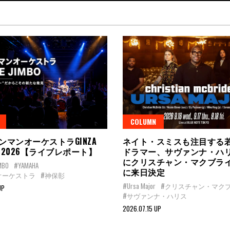
COLUMN
ンマンオーケストラGINZA
ネイト・スミスも注目する
MBO 2026【ライブレポート】
ドラマー、サヴァンナ・ハ
にクリスチャン・マクブラ
IMBO
#YAMAHA
に来日決定
オーケストラ
#神保彰
#Ursa Major
#クリスチャン・マク
UP
#サヴァンナ・ハリス
2026.07.15 UP