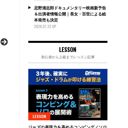
忌野清志郎ドキュメンタリー映画新予告
＆出演者情報公開｜長女・百世による絵
本発売も決定
2026.07.22 UP
LESSON
初心者から上級までレッスン記事
LESSON
ジャズの表現力を高めるコンピング／ソロ