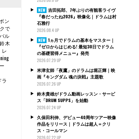
吉田拓郎、7年ぶりの有観客ライヴ
NEW
『春だったね2026』映像化｜ドラムは村
ーボン
石雅行
クで
2026.08.4 UP
バル
1ヵ月でドラムの基本をマスター｜
NEW
鈴木
『ゼロからはじめる! 最短30日でドラム
・レ
の基礎習得メニュー』発売
ng
2026.07.29 UP
ー
米津玄師「夜鷹」のドラムは堀正輝｜映
画『キングダム 魂の決戦』主題歌
ドラ
2026.07.26 UP
鈴木貴雄がドラム動画レッスン・サービ
ス「DRUM SUPPS」を始動
2026.07.24 UP
久保田利伸、デビュー40周年ツアー映像
作品をリリース｜ドラムは超人＝クリ
ス・コールマン
2026.07.22 UP