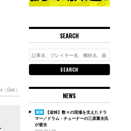
SEARCH
Search
for:
ato（Gear）
NEWS
【追悼】数々の現場を支えたドラ
NEW
マー／ドラム・チューナーの三原重夫氏
が逝去
ト
2026.08.6 UP