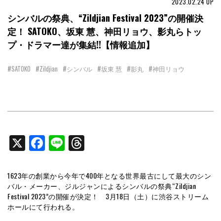
2023.02.24
UP
シンバルの祭典、“Zildjian Festival 2023”の開催決
定！ SATOKO、坂東 慧、神田リョウ、影丸らトッ
プ・ドラマー達が集結!!【情報追加】
#SATOKO
#Zildjian
#シンバル
#坂東 慧
#影丸
#神田リョウ
X
Facebook
Line
Threads
1623年の創業から今年で400年となる世界最古にして最大のシン
バル・メーカー、ジルジャンによるシンバルの祭典“Zildjian
Festival 2023”の開催が決定！ 3月18日（土）に渋谷ストリーム
ホールにて行われる。