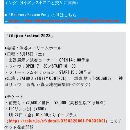
ィング（4小節／2小節ごと交互に演奏）
■「Believers Session Ver.」のDLはこちら
→
https://www.zildjian.jp/event/ZilFes2023.html#freedrum
『
Zildjian Festival 2023
』
●会場：渋谷ストリームホール
●日程：3月18日（土）
・楽器展示／試奏コーナー：OPEN 14：00予定
・ライヴ：OPEN 17：30／START 18：00
・フリードラムセッション：START 19：30予定
●出演：SATOKO（FUZZY CONTROL）、 坂東 慧（T-SQUARE）、 神
田リョウ、 影丸（-真天地開闢集団-ジグザグ）
●チケット
・前売り：¥2,500／当日：¥3,000（高校生以下は無料）
・1ドリンク別（¥600）
・1月27日（金）10：00よりイープラス
（
https://eplus.jp/sf/detail/3798320001-P0030001
）にてチ
ケット発売開始