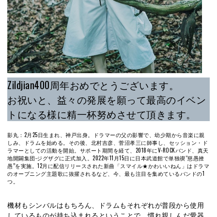
Zildjian400周年おめでとうございます。
お祝いと、益々の発展を願って最高のイベン
トになる様に精一杯努めさせて頂きます。
影丸：2月25日生まれ、神戸出身。ドラマーの父の影響で、幼少期から音楽に親
しみ、ドラムを始める。その後、北村吉彦、菅沼孝三に師事し、セッション・ド
ラマーとしての活動を開始。サポート期間を経て、2018年にV-ROCKバンド、真天
地開闢集団-ジグザグに正式加入。2022年11月15日に日本武道館で単独禊“慈愚挫
愚”を実施。12月に配信リリースされた新曲「スマイル★かわいいねん」はドラマ
のオープニング主題歌に抜擢されるなど、今、最も注目を集めているバンドの1
つ。
機材もシンバルはもちろん、ドラムもそれぞれが普段から使用
しているものが持ち込まれるということで、慣れ親しんだ愛器