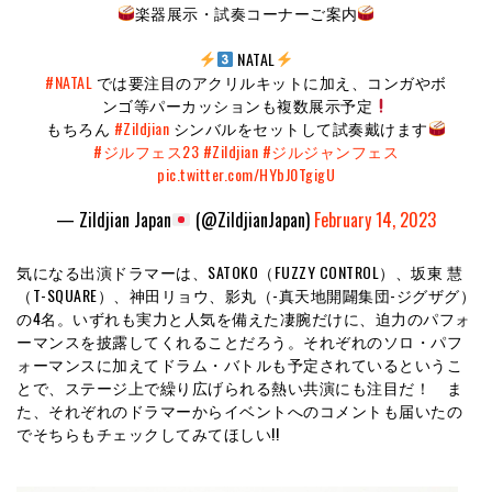
楽器展示・試奏コーナーご案内
NATAL
#NATAL
では要注目のアクリルキットに加え、コンガやボ
ンゴ等パーカッションも複数展示予定
もちろん
#Zildjian
シンバルをセットして試奏戴けます
#ジルフェス23
#Zildjian
#ジルジャンフェス
pic.twitter.com/HYbJ0TgigU
— Zildjian Japan
(@ZildjianJapan)
February 14, 2023
気になる出演ドラマーは、SATOKO（FUZZY CONTROL）、坂東 慧
（T-SQUARE）、神田リョウ、影丸（-真天地開闢集団-ジグザグ）
の4名。いずれも実力と人気を備えた凄腕だけに、迫力のパフォ
ーマンスを披露してくれることだろう。それぞれのソロ・パフ
ォーマンスに加えてドラム・バトルも予定されているというこ
とで、ステージ上で繰り広げられる熱い共演にも注目だ！ ま
た、それぞれのドラマーからイベントへのコメントも届いたの
でそちらもチェックしてみてほしい!!