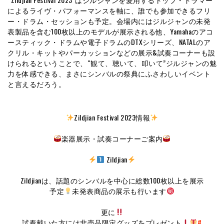
によるライヴ・パフォーマンスを軸に、誰でも参加できるフリ
ー・ドラム・セッションも予定。会場内にはジルジャンの未発
表製品を含む100枚以上のモデルが展示される他、Yamahaのアコ
ースティック・ドラムや電子ドラムのDTXシリーズ、NATALのア
クリル・キットやパーカッションなどの展示&試奏コーナーも設
けられるということで、“観て、聴いて、叩いて”ジルジャンの魅
力を体感できる、まさにシンバルの祭典にふさわしいイベント
と言えるだろう。
Zildjian Festival 2023情報
楽器展示・試奏コーナーご案内
Zildjian
Zildjianは、話題のシンバルを中心に総数100枚以上を展示
予定
未発表商品の展示も行います
更に
試奏戴いた方には非売品限定グッズをプレゼント
#