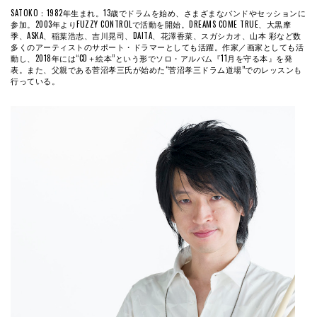
SATOKO：1982年生まれ。13歳でドラムを始め、さまざまなバンドやセッションに
参加。2003年よりFUZZY CONTROLで活動を開始。DREAMS COME TRUE、大黒摩
季、ASKA、稲葉浩志、吉川晃司、DAITA、花澤香菜、スガシカオ、山本 彩など数
多くのアーティストのサポート・ドラマーとしても活躍。作家／画家としても活
動し、2018年には“CD＋絵本”という形でソロ・アルバム『11月を守る本』を発
表。また、父親である菅沼孝三氏が始めた“菅沼孝三ドラム道場”でのレッスンも
行っている。