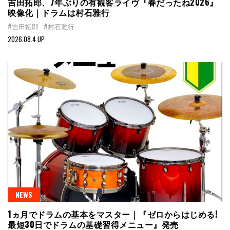
吉田拓郎、7年ぶりの有観客ライヴ『春だったね2026』
映像化｜ドラムは村石雅行
#吉田拓郎
#村石雅行
2026.08.4 UP
NEWS
1ヵ月でドラムの基本をマスター｜『ゼロからはじめる!
最短30日でドラムの基礎習得メニュー』発売