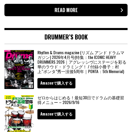
READ MORE
DRUMMER’S BOOK
Rhythm & Drums magazine (リズム アンド ドラムマ
ガジン) 2026年4月号(特集：the ICONIC HEAVY
DRUMMERS 2026｜アグレッシヴにステージを彩る
華のラウド・ドラミング！ / 付録小冊子：村
上“ポンタ”秀一没後5周年｜PONTA：5th Memorial)
Amazonで購入する
ゼロからはじめる！最短30日でドラムの基礎習
得メニュー – 2026/9/16
Amazonで購入する