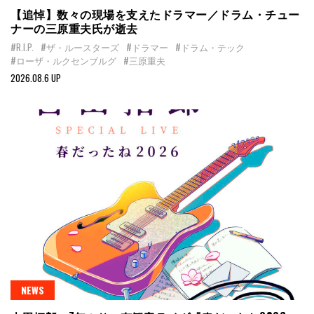
【追悼】数々の現場を支えたドラマー／ドラム・チュー
ナーの三原重夫氏が逝去
#R.I.P.
#ザ・ルースターズ
#ドラマー
#ドラム・テック
#ローザ・ルクセンブルグ
#三原重夫
2026.08.6 UP
NEWS