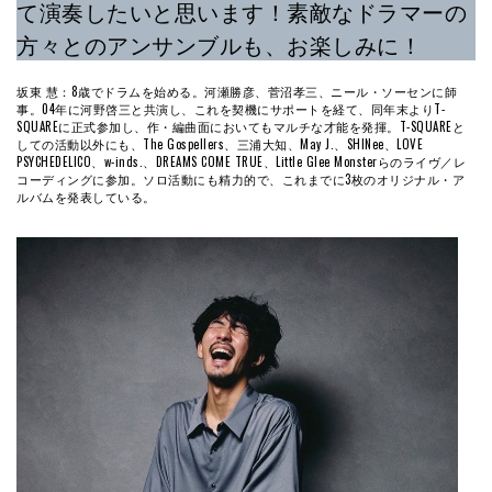
て演奏したいと思います！素敵なドラマーの
方々とのアンサンブルも、お楽しみに！
坂東 慧：8歳でドラムを始める。河瀬勝彦、菅沼孝三、ニール・ソーセンに師
事。04年に河野啓三と共演し、これを契機にサポートを経て、同年末よりT-
SQUAREに正式参加し、作・編曲面においてもマルチな才能を発揮。T-SQUAREと
しての活動以外にも、The Gospellers、三浦大知、May J.、SHINee、LOVE
PSYCHEDELICO、w-inds.、DREAMS COME TRUE、Little Glee Monsterらのライヴ／レ
コーディングに参加。ソロ活動にも精力的で、これまでに3枚のオリジナル・ア
ルバムを発表している。