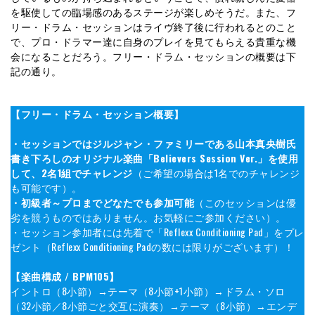
を駆使しての臨場感のあるステージが楽しめそうだ。また、フ
リー・ドラム・セッションはライヴ終了後に行われるとのこと
で、プロ・ドラマー達に自身のプレイを見てもらえる貴重な機
会になることだろう。フリー・ドラム・セッションの概要は下
記の通り。
【フリー・ドラム・セッション概要】
・セッションではジルジャン・ファミリーである山本真央樹氏
書き下ろしのオリジナル楽曲「Believers Session Ver.」を使用
して、2名1組でチャレンジ
（ご希望の場合は1名でのチャレンジ
も可能です）。
・初級者～プロまでどなたでも参加可能
（このセッションは優
劣を競うものではありません。お気軽にご参加ください）。
・セッション参加者には先着で「Reflexx Conditioning Pad」をプレ
ゼント（Reflexx Conditioning Padの数には限りがございます）！
【楽曲構成 / BPM105】
イントロ（8小節）→テーマ（8小節+1小節）→ドラム・ソロ
（32小節／8小節ごと交互に演奏）→テーマ（8小節）→エンデ