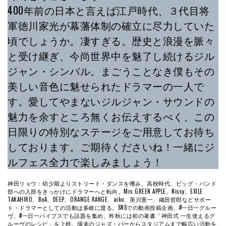
400年前の日本と言えば江戸時代、３代目将
軍徳川家光が幕藩体制の確立に尽力していた
頃でしょうか。凄すぎる。歴史と浪漫を脈々
と受け継ぎ、今尚世界中を魅了し続けるジル
ジャン・シンバル。まごうことなき僕もその
美しい音色に魅せられたドラマーの一人で
す。愛してやまないジルジャン・サウンドの
魅力を余すところ無くお伝えするべく、この
日限りの特別なステージをご用意してお待ち
しております。ご期待くださいね！一緒にジ
ルフェス全力で楽しみましょう！
神田リョウ：幼少期よりストリート・ダンスを嗜み、高校時代、ビッグ・バンド
部への入部をきっかけにドラマーへと転向。Mrs.GREEN APPLE、Nissy、EXILE
TAKAHIRO、BoA、DEEP、ORANGE RANGE、aiko、美川憲一、織田哲郎などサポー
ト・ドラマーとしての活動は多岐に渡る。SNSでの動画投稿企画、#一日一グルー
ヴ、#一日一バイブスでも話題を集め、昨秋には初の著書「神田式 一生使えるグ
ルーヴのレシピ」を上梓。場末のジャズ・バーからスタジアムまで幅広い活動を