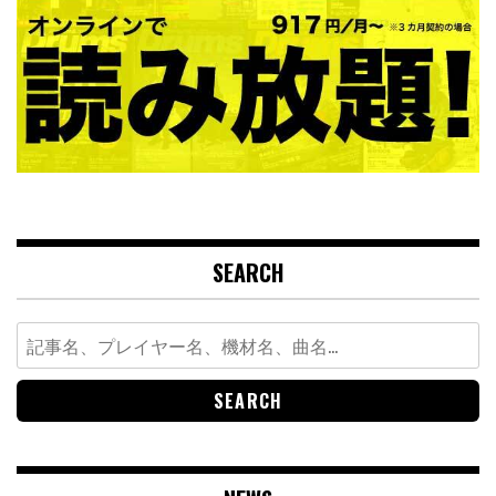
SEARCH
Search
for: