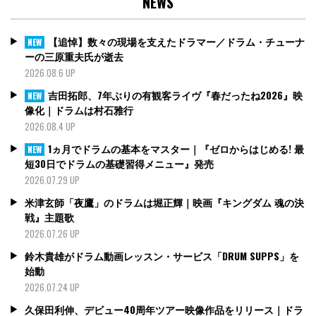
NEWS
【追悼】数々の現場を支えたドラマー／ドラム・チューナ
NEW
ーの三原重夫氏が逝去
2026.08.6 UP
吉田拓郎、7年ぶりの有観客ライヴ『春だったね2026』映
NEW
像化｜ドラムは村石雅行
2026.08.4 UP
1ヵ月でドラムの基本をマスター｜『ゼロからはじめる! 最
NEW
短30日でドラムの基礎習得メニュー』発売
2026.07.29 UP
米津玄師「夜鷹」のドラムは堀正輝｜映画『キングダム 魂の決
戦』主題歌
2026.07.26 UP
鈴木貴雄がドラム動画レッスン・サービス「DRUM SUPPS」を
始動
2026.07.24 UP
久保田利伸、デビュー40周年ツアー映像作品をリリース｜ドラ