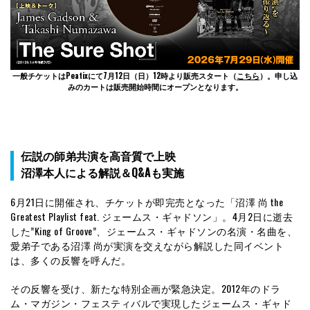
一般チケットはPeatixにて7月12日（日）12時より販売スタート（
こちら
）。申し込
みのカートは販売開始時間にオープンとなります。
伝説の師弟共演を高音質で上映
沼澤本人による解説＆Q&Aも実施
6月21日に開催され、チケットが即完売となった「沼澤 尚 the
Greatest Playlist feat. ジェームス・ギャドソン」。4月2日に逝去
した”King of Groove”、ジェームス・ギャドソンの名演・名曲を、
愛弟子である沼澤 尚が実演を交えながら解説した同イベント
は、多くの反響を呼んだ。
その反響を受け、新たな特別企画が緊急決定。2012年のドラ
ム・マガジン・フェスティバルで実現したジェームス・ギャド