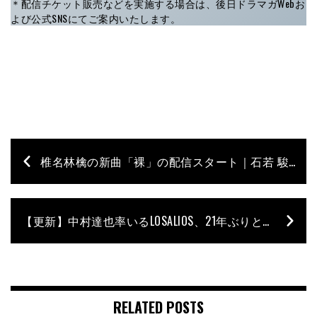
＊配信チケット販売などを実施する場合は、後日ドラマガWebお
よび公式SNSにてご案内いたします。
椎名林檎の新曲「裸」の配信スタート｜石若 駿のドラムが醸し出す巧みな展開にも注目
【更新】中村達也率いるLOSALIOS、21年ぶりとなるアルバムのタイトル決定｜『太陽系の鳥たち』が9月23日発売、収録曲などの詳細も発表
RELATED POSTS