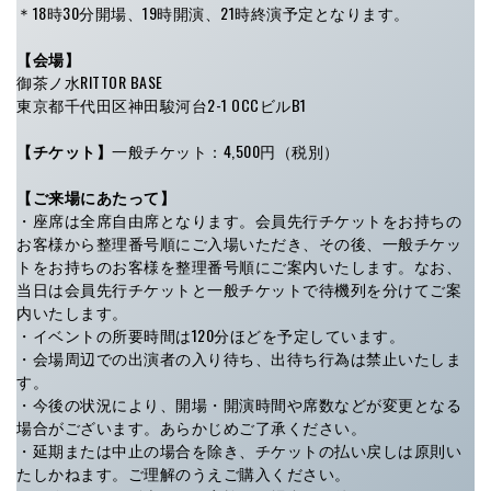
＊18時30分開場、19時開演、21時終演予定となります。
【会場】
御茶ノ水RITTOR BASE
東京都千代田区神田駿河台2-1 OCCビルB1
【チケット】
一般チケット：4,500円（税別）
【ご来場にあたって】
・座席は全席自由席となります。会員先行チケットをお持ちの
お客様から整理番号順にご入場いただき、その後、一般チケッ
トをお持ちのお客様を整理番号順にご案内いたします。なお、
当日は会員先行チケットと一般チケットで待機列を分けてご案
内いたします。
・イベントの所要時間は120分ほどを予定しています。
・会場周辺での出演者の入り待ち、出待ち行為は禁止いたしま
す。
・今後の状況により、開場・開演時間や席数などが変更となる
場合がございます。あらかじめご了承ください。
・延期または中止の場合を除き、チケットの払い戻しは原則い
たしかねます。ご理解のうえご購入ください。