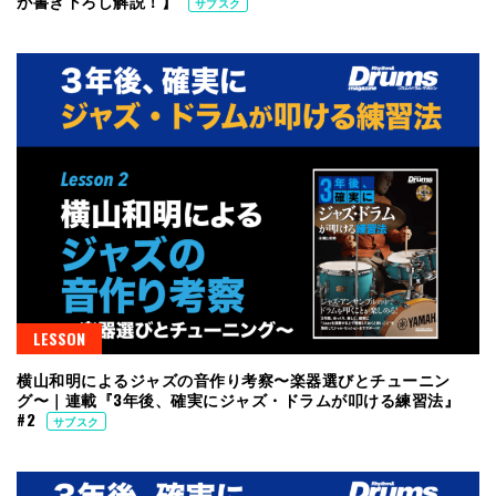
が書き下ろし解説！】
サブスク
LESSON
横山和明によるジャズの音作り考察〜楽器選びとチューニン
グ〜｜連載『3年後、確実にジャズ・ドラムが叩ける練習法』
#2
サブスク