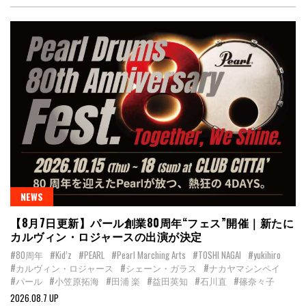
NEWS
【8月7日更新】パール創業80周年“フェス”開催｜新たに
カルヴィン・ロジャースの出演が決定
#80周年
#Kid’z
#PEARL
#Pearl Marching Arts
#TOSHI NAGAI
#yukihiro
#カルヴィン・ロジャース
#シェーン・ガラス
#ナカヤマシンペイ
#パール
#小笠原拓海
#田浦 楽
#益田英知
#石川直
#篠奈々子
2026.08.7 UP