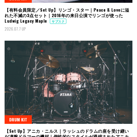
【有料会員限定／Set Up】リンゴ・スター｜Peace & Loveに溢
れた不滅の3点セット｜2016年の来日公演でリンゴが使った
Ludwig Legacy Maple
サブスク
2026.07.7 UP
DRUM KIT
【Set Up】アニカ・ニルス｜ラッシュのドラムの座を受け継い
だ凄腕ドラマーの機材｜個性的なスタイルが凝縮されたアニカ