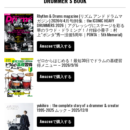
DRUMMER’S BOOK
Rhythm & Drums magazine (リズム アンド ドラムマ
ガジン) 2026年4月号(特集：the ICONIC HEAVY
DRUMMERS 2026｜アグレッシヴにステージを彩る
華のラウド・ドラミング！ / 付録小冊子：村
上“ポンタ”秀一没後5周年｜PONTA：5th Memorial)
Amazonで購入する
ゼロからはじめる！最短30日でドラムの基礎習
得メニュー – 2026/9/16
Amazonで購入する
yukihiro：the complete story of a drummer & creator
1995-2025 ムック – 2025/12/8
Amazonで購入する