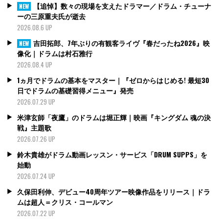
【追悼】数々の現場を支えたドラマー／ドラム・チューナ
NEW
ーの三原重夫氏が逝去
2026.08.6 UP
吉田拓郎、7年ぶりの有観客ライヴ『春だったね2026』映
NEW
像化｜ドラムは村石雅行
2026.08.4 UP
1ヵ月でドラムの基本をマスター｜『ゼロからはじめる! 最短30
日でドラムの基礎習得メニュー』発売
2026.07.29 UP
米津玄師「夜鷹」のドラムは堀正輝｜映画『キングダム 魂の決
戦』主題歌
2026.07.26 UP
鈴木貴雄がドラム動画レッスン・サービス「DRUM SUPPS」を
始動
2026.07.24 UP
久保田利伸、デビュー40周年ツアー映像作品をリリース｜ドラ
ムは超人＝クリス・コールマン
2026.07.22 UP