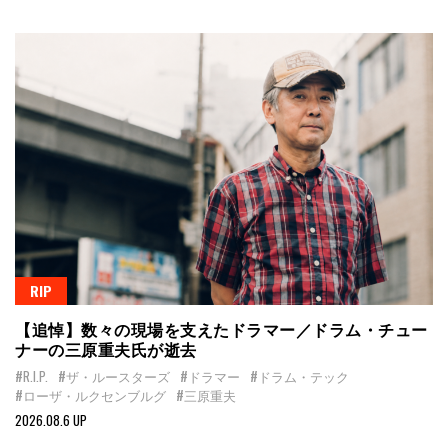
RIP
【追悼】数々の現場を支えたドラマー／ドラム・チュー
ナーの三原重夫氏が逝去
#R.I.P.
#ザ・ルースターズ
#ドラマー
#ドラム・テック
#ローザ・ルクセンブルグ
#三原重夫
2026.08.6 UP