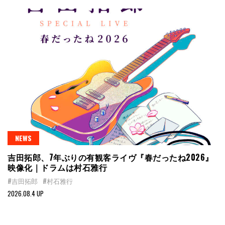
NEWS
吉田拓郎、7年ぶりの有観客ライヴ『春だったね2026』
映像化｜ドラムは村石雅行
#吉田拓郎
#村石雅行
2026.08.4 UP