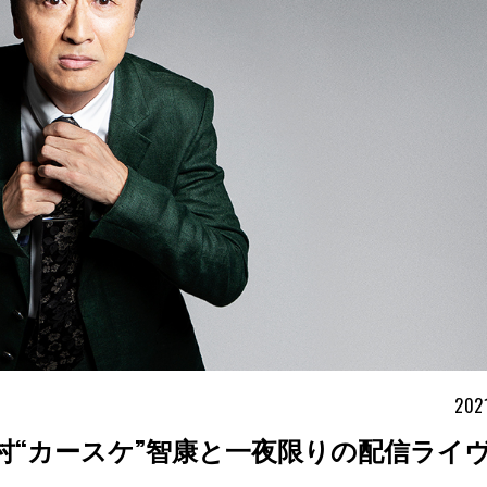
202
村“カースケ”智康と一夜限りの配信ライ