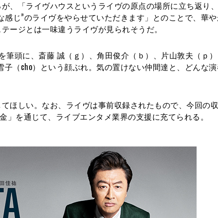
るが、「ライヴハウスというライヴの原点の場所に立ち返り
な感じ”のライヴをやらせていただきます」とのことで、華や
ステージとは一味違うライヴが見られそうだ。
康を筆頭に、斎藤 誠（ｇ）、角田俊介（ｂ）、片山敦夫（ｐ
）、田中雪子（cho）という顔ぶれ。気の置けない仲間達と、どんな
してほしい。なお、ライヴは事前収録されたもので、今回の
事者支援基金」を通じて、ライブエンタメ業界の支援に充てられる。