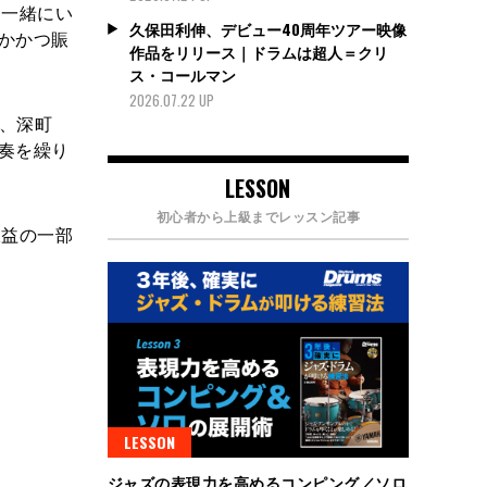
、一緒にい
久保田利伸、デビュー40周年ツアー映像
かかつ賑
作品をリリース｜ドラムは超人＝クリ
ス・コールマン
2026.07.22 UP
）、深町
演奏を繰り
LESSON
初心者から上級までレッスン記事
収益の一部
LESSON
ジャズの表現力を高めるコンピング／ソロ