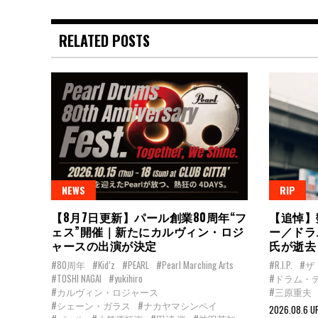
RELATED POSTS
NEWS
RIP
【8月7日更新】パール創業80周年“フ
【追悼】
ェス”開催｜新たにカルヴィン・ロジ
ー／ドラ
ャースの出演が決定
氏が逝去
#80周年
#Kid’z
#PEARL
#Pearl Marching Arts
#R.I.P.
#ザ
#TOSHI NAGAI
#yukihiro
#ドラム・
#カルヴィン・ロジャース
#三原重夫
#シェーン・ガラス
#ナカヤマシンペイ
2026.08.6 U