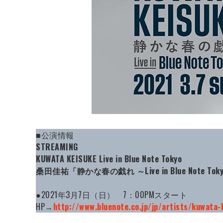
■公演情報
STREAMING
KUWATA KEISUKE Live in Blue Note Tokyo
桑田佳祐「静かな春の戯れ ～Live in Blue Note Tok
●2021年3月7日（日） 7：00PMスタート
HP→
http://www.bluenote.co.jp/jp/artists/kuwata-