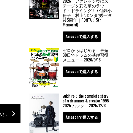
2026｜アグレッシヴにス
テージを彩る華のラウ
ド・ドラミング！ / 付録小
冊子：村上“ポンタ”秀一没
後5周年｜PONTA：5th
Memorial)
Amazonで購入する
ゼロからはじめる！最短
30日でドラムの基礎習得
メニュー – 2026/9/16
Amazonで購入する
yukihiro：the complete story
of a drummer & creator 1995-
2025 ムック – 2025/12/8
上原ユカリと林立夫の名演も光る大滝詠一の歴史的名盤が発売40周年を記念してリイシュー
Amazonで購入する