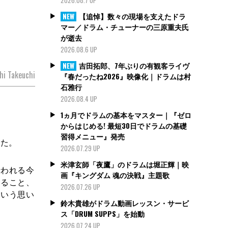
【追悼】数々の現場を支えたドラ
NEW
マー／ドラム・チューナーの三原重夫氏
が逝去
2026.08.6 UP
吉田拓郎、7年ぶりの有観客ライヴ
NEW
hi Takeuchi
『春だったね2026』映像化｜ドラムは村
石雅行
2026.08.4 UP
1ヵ月でドラムの基本をマスター｜『ゼロ
からはじめる! 最短30日でドラムの基礎
習得メニュー』発売
した。
2026.07.29 UP
米津玄師「夜鷹」のドラムは堀正輝｜映
行われる今
画『キングダム 魂の決戦』主題歌
けること、
2026.07.26 UP
という思い
鈴木貴雄がドラム動画レッスン・サービ
ス「DRUM SUPPS」を始動
2026.07.24 UP