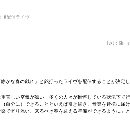
康
#配信ライヴ
Text：Shinic
「静かな春の戯れ」と銘打ったライヴを配信することが決定
は重苦しい空気が漂い、多くの人々が憔悴している状況下で
、（自分に）できることといえば引き続き、音楽を皆様に届
音楽で寄り添い、来るべき春を迎える準備ができるように」