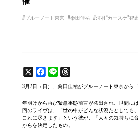
催
#ブルーノート東京
#桑田佳祐
#河村“カースケ”智
X
Facebook
Line
Threads
3月7日（日）、桑田佳祐がブルーノート東京から
年明けから再び緊急事態前言が発出され、世間に
回のライヴは、「世の中がどんな状況だとしても
これに尽きます」という彼が、「人々の気持ちに
からを決定したもの。