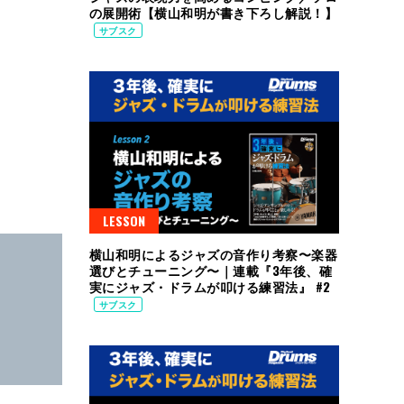
の展開術【横山和明が書き下ろし解説！】
サブスク
LESSON
横山和明によるジャズの音作り考察〜楽器
選びとチューニング〜｜連載『3年後、確
実にジャズ・ドラムが叩ける練習法』 #2
サブスク