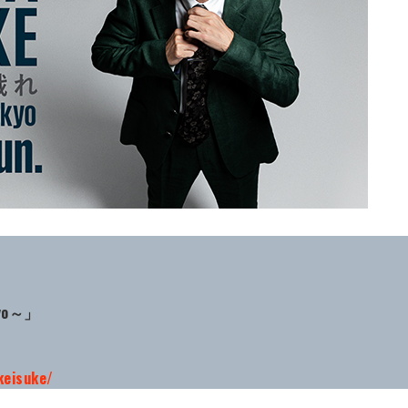
yo～」
keisuke/