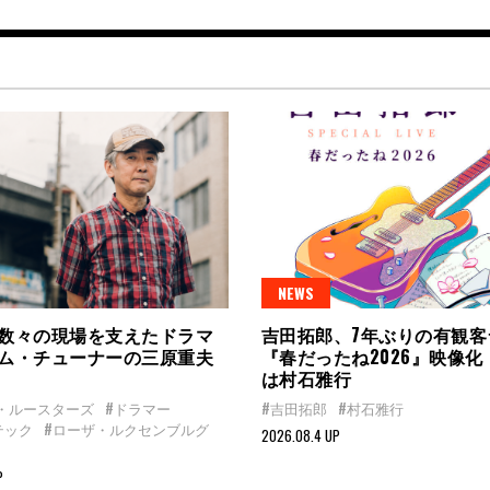
NEWS
数々の現場を支えたドラマ
吉田拓郎、7年ぶりの有観客
ム・チューナーの三原重夫
『春だったね2026』映像
は村石雅行
・ルースターズ
#ドラマー
#吉田拓郎
#村石雅行
テック
#ローザ・ルクセンブルグ
2026.08.4 UP
P