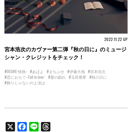
2022.11.22
UP
宮本浩次のカヴァー第二弾『秋の日に』のミュージ
シャン・クレジットをチェック！
#DESIRE-情熱-
#あばよ
#まちぶせ
#伊藤大地
#宮本浩次
#恋におちて–Fall in love−
#愛の戯れ
#玉田豊夢
#秋の日に
#飾りじゃないのよ涙は
X
Facebook
Line
Threads