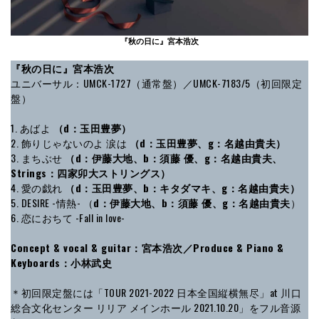
『秋の日に』宮本浩次
『秋の日に』宮本浩次
ユニバーサル：UMCK-1727（通常盤）／UMCK-7183/5（初回限定
盤）
1. あばよ
（d：玉田豊夢）
2. 飾りじゃないのよ 涙は
（d：玉田豊夢、g：名越由貴夫）
3. まちぶせ
（d：伊藤大地、b：須藤 優、g：名越由貴夫、
Strings：四家卯大ストリングス）
4. 愛の戯れ
（d：玉田豊夢、b：キタダマキ、g：名越由貴夫）
5. DESIRE -情熱- （
d：伊藤大地、b：須藤 優、g：名越由貴夫
）
6. 恋におちて -Fall in love-
Concept & vocal & guitar：宮本浩次／Produce & Piano &
Keyboards：小林武史
＊初回限定盤には「TOUR 2021-2022 日本全国縦横無尽」at 川口
総合文化センター リリア メインホール 2021.10.20」をフル音源