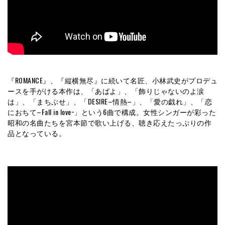
『ROMANCE』、『縦横無尽』に続いて名匠、小林武史がプロデュ
ースを手がける本作は、「あばよ」、「飾りじゃないのよ涙
は」、「まちぶせ」、「DESIRE–情熱–」、「愛の戯れ」、「恋
におちて–Fall in love−」という6曲で構成。女性シンガーが彩った
昭和の名曲たちを宮本節で歌い上げる、聴き応えたっぷりの作
品となっている。