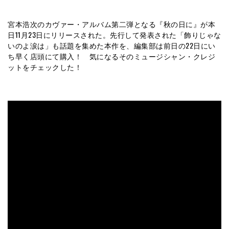
宮本浩次のカヴァー・アルバム第二弾となる『秋の日に』が本
日11月23日にリリースされた。先行して発表された「飾りじゃな
いのよ涙は」も話題を集めた本作を、編集部は前日の22日にい
ち早く店頭にて購入！ 気になるそのミュージシャン・クレジ
ットをチェックした！