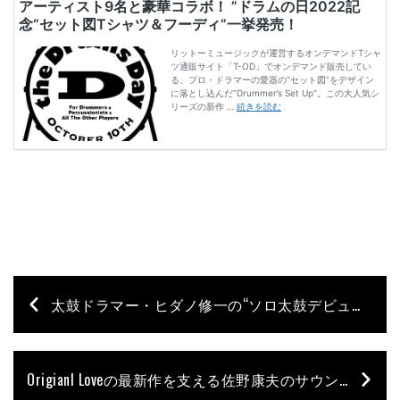
太鼓ドラマー・ヒダノ修一の“ソロ太鼓デビュー30周年（＋2）記念コンサート”が12／6＠クラブチッタ川崎にて開催
Origianl Loveの最新作を支える佐野康夫のサウンド&グルーヴ に注目！