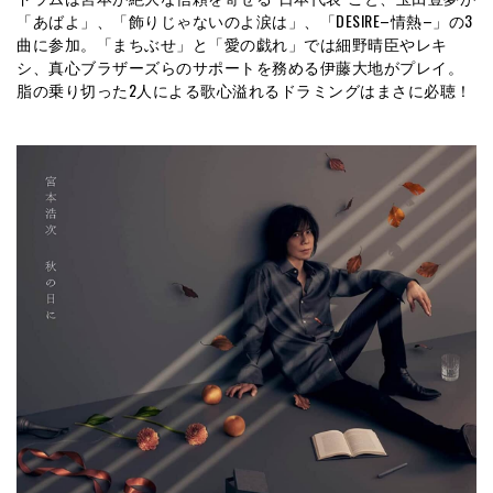
「あばよ」、「飾りじゃないのよ涙は」、「DESIRE–情熱–」の3
曲に参加。「まちぶせ」と「愛の戯れ」では細野晴臣やレキ
シ、真心ブラザーズらのサポートを務める伊藤大地がプレイ。
脂の乗り切った2人による歌心溢れるドラミングはまさに必聴！