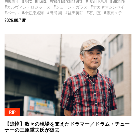
#80周年
#Kid’z
#PEARL
#Pearl Marching Arts
#TOSHI NAGAI
#yukihiro
#カルヴィン・ロジャース
#シェーン・ガラス
#ナカヤマシンペイ
#パール
#小笠原拓海
#田浦 楽
#益田英知
#石川直
#篠奈々子
2026.08.7 UP
RIP
【追悼】数々の現場を支えたドラマー／ドラム・チュー
ナーの三原重夫氏が逝去