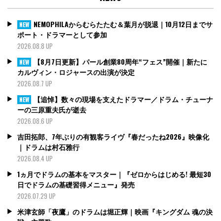
NEMOPHILAからむらたたむ＆葉月が脱退｜10月12日までサ
NEW
ポート・ドラマーとして参加
2026.08.8 UP
【8月7日更新】パール創業80周年“フェス”開催｜新たに
NEW
カルヴィン・ロジャースの出演が決定
2026.08.7 UP
【追悼】数々の現場を支えたドラマー／ドラム・チューナ
NEW
ーの三原重夫氏が逝去
2026.08.6 UP
吉田拓郎、7年ぶりの有観客ライヴ『春だったね2026』映像化
｜ドラムは村石雅行
2026.08.4 UP
1ヵ月でドラムの基本をマスター｜『ゼロからはじめる! 最短30
日でドラムの基礎習得メニュー』発売
2026.07.29 UP
米津玄師「夜鷹」のドラムは堀正輝｜映画『キングダム 魂の決