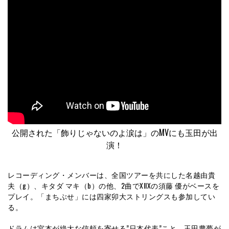
公開された「飾りじゃないのよ涙は」のMVにも玉田が出
演！
レコーディング・メンバーは、全国ツアーを共にした名越由貴
夫（g）、キタダ マキ（b）の他、2曲でXIIXの須藤 優がベースを
プレイ。「まちぶせ」には四家卯大ストリングスも参加してい
る。
ドラムは宮本が絶大な信頼を寄せる”日本代表”こと、玉田豊夢が