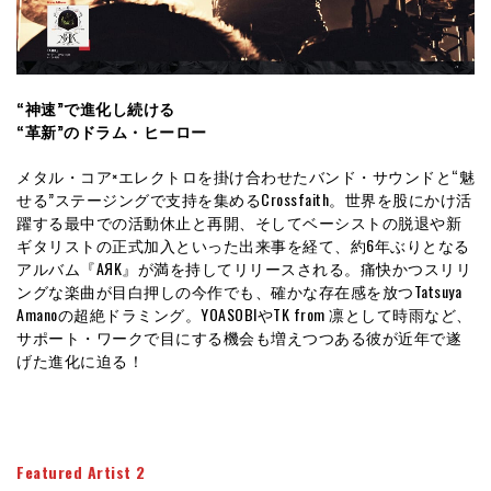
“神速”で進化し続ける
“革新”のドラム・ヒーロー
メタル・コア×エレクトロを掛け合わせたバンド・サウンドと“魅
せる”ステージングで支持を集めるCrossfaith。世界を股にかけ活
躍する最中での活動休止と再開、そしてベーシストの脱退や新
ギタリストの正式加入といった出来事を経て、約6年ぶりとなる
アルバム『AЯK』が満を持してリリースされる。痛快かつスリリ
ングな楽曲が目白押しの今作でも、確かな存在感を放つTatsuya
Amanoの超絶ドラミング。YOASOBIやTK from 凛として時雨など、
サポート・ワークで目にする機会も増えつつある彼が近年で遂
げた進化に迫る！
Featured Artist 2