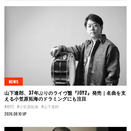
NEWS
山下達郎、37年ぶりのライヴ盤『JOY2』発売｜名曲を支
える小笠原拓海のドラミングにも注目
#JOY2
#小笠原拓海
#山下達郎
2026.08.10 UP