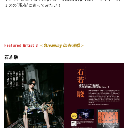
ミスの“現在”に迫ってみたい！
Featured Artist 3
＜Streaming Code連動＞
石若 駿