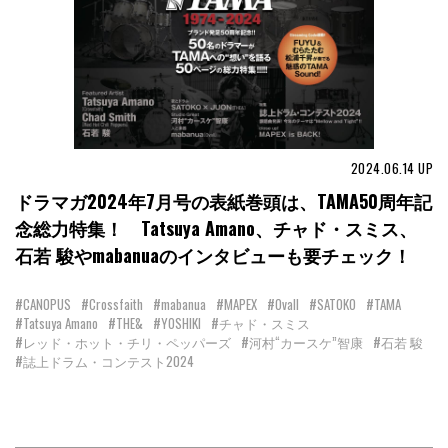
2024.06.14
UP
ドラマガ2024年7月号の表紙巻頭は、TAMA50周年記
念総力特集！ Tatsuya Amano、チャド・スミス、
石若 駿やmabanuaのインタビューも要チェック！
#CANOPUS
#Crossfaith
#mabanua
#MAPEX
#Ovall
#SATOKO
#TAMA
#Tatsuya Amano
#THE&
#YOSHIKI
#チャド・スミス
#レッド・ホット・チリ・ペッパーズ
#河村“カースケ”智康
#石若 駿
#誌上ドラム・コンテスト2024