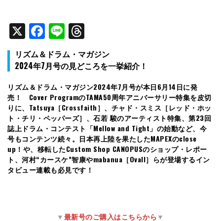
X
Facebook
Line
Threads
リズム＆ドラム・マガジン
2024年7月号の見どころを一挙紹介！
リズム＆ドラム・マガジン2024年7月号が本日6月14日に発
売！ Cover ProgramのTAMA50周年アニバーサリー特集を皮切
りに、Tatsuya［Crossfaith］、チャド・スミス［レッド・ホッ
ト・チリ・ペッパーズ］、石若 駿のアーティスト特集、第23回
誌上ドラム・コンテスト「Mellow and Tight」の始動など、今
号もコンテンツ続々。日本再上陸を果たしたMAPEXのclose
up！や、移転したCustom Shop CANOPUSのショップ・レポー
ト、河村“カースケ”智康やmabanua［Ovall］らが登場するイン
タビュー連載も必見です！
▼
最新号のご購入はこちらから
▼