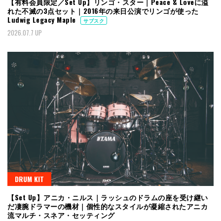
【有料会員限定／Set Up】リンゴ・スター｜Peace & Loveに溢
れた不滅の3点セット｜2016年の来日公演でリンゴが使った
Ludwig Legacy Maple
サブスク
2026.07.7 UP
DRUM KIT
【Set Up】アニカ・ニルス｜ラッシュのドラムの座を受け継い
だ凄腕ドラマーの機材｜個性的なスタイルが凝縮されたアニカ
流マルチ・スネア・セッティング