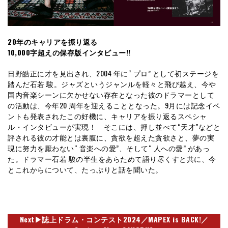
20年のキャリアを振り返る
10,000字超えの保存版インタビュー!!
日野皓正に才を見出され、2004 年に“ プロ” として初ステージを
踏んだ石若 駿。ジャズというジャンルを軽々と飛び越え、今や
国内音楽シーンに欠かせない存在となった彼のドラマーとして
の活動は、今年20 周年を迎えることとなった。9月には記念イベ
ントも発表されたこの好機に、キャリアを振り返るスペシャ
ル・インタビューが実現！ そこには、押し並べて“天才”などと
評される彼の才能とは裏腹に、貪欲を超えた貪欲さと、夢の実
現に努力を厭わない“ 音楽への愛”、そして“ 人への愛” があっ
た。ドラマー石若 駿の半生をあらためて語り尽くすと共に、今
とこれからについて、たっぷりと話を聞いた。
Next▶︎
誌上ドラム・コンテスト2024
／
MAPEX is BACK!
／