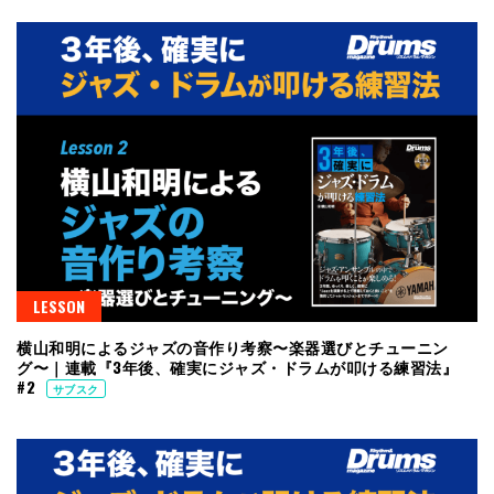
LESSON
横山和明によるジャズの音作り考察〜楽器選びとチューニン
グ〜｜連載『3年後、確実にジャズ・ドラムが叩ける練習法』
#2
サブスク