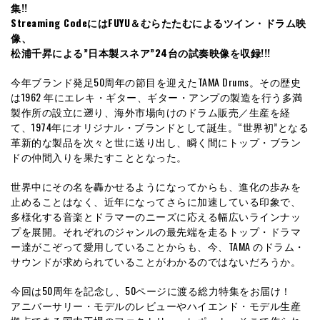
集!!
Streaming CodeにはFUYU＆むらたたむによるツイン・ドラム映
像、
松浦千昇による”日本製スネア”24台の試奏映像を収録!!!
今年ブランド発足50周年の節目を迎えたTAMA Drums。その歴史
は1962 年にエレキ・ギター、ギター・アンプの製造を行う多満
製作所の設立に遡り、海外市場向けのドラム販売／生産を経
て、1974年にオリジナル・ブランドとして誕生。“世界初”となる
革新的な製品を次々と世に送り出し、瞬く間にトップ・ブラン
ドの仲間入りを果たすこととなった。
世界中にその名を轟かせるようになってからも、進化の歩みを
止めることはなく、近年になってさらに加速している印象で、
多様化する音楽とドラマーのニーズに応える幅広いラインナッ
プを展開。それぞれのジャンルの最先端を走るトップ・ドラマ
ー達がこぞって愛用していることからも、今、TAMA のドラム・
サウンドが求められていることがわかるのではないだろうか。
今回は50周年を記念し、50ページに渡る総力特集をお届け！
アニバーサリー・モデルのレビューやハイエンド・モデル生産