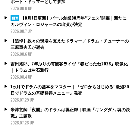
ポート・ドラマーとして参加
2026.08.8 UP
【8月7日更新】パール創業80周年“フェス”開催｜新たに
NEW
カルヴィン・ロジャースの出演が決定
2026.08.7 UP
【追悼】数々の現場を支えたドラマー／ドラム・チューナーの
三原重夫氏が逝去
2026.08.6 UP
吉田拓郎、7年ぶりの有観客ライヴ『春だったね2026』映像化
｜ドラムは村石雅行
2026.08.4 UP
1ヵ月でドラムの基本をマスター｜『ゼロからはじめる! 最短30
日でドラムの基礎習得メニュー』発売
2026.07.29 UP
米津玄師「夜鷹」のドラムは堀正輝｜映画『キングダム 魂の決
戦』主題歌
2026.07.26 UP