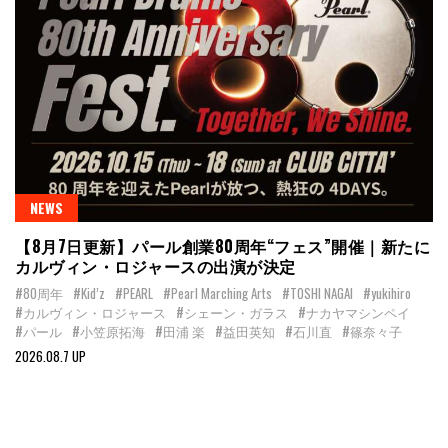
NEWS
【8月7日更新】パール創業80周年“フェス”開催｜新たに
カルヴィン・ロジャースの出演が決定
#80周年
#Kid’z
#PEARL
#Pearl Marching Arts
#TOSHI NAGAI
#yukihiro
#カルヴィン・ロジャース
#シェーン・ガラス
#ナカヤマシンペイ
#パール
#小笠原拓海
#田浦 楽
#益田英知
#石川直
#篠奈々子
2026.08.7 UP