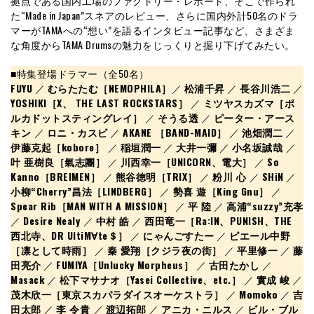
拠点である国内工場のファクトリー・レポート、そこで作られ
た“Made in Japan”スネアのレビュー、さらに国内外計50名のドラ
マーがTAMAへの“想い”を語るインタビュー記事など、さまざま
な角度からTAMA Drumsの魅力をじっくりと掘り下げてみたい。
■特集登場ドラマー（全50名）
FUYU
／
むらたたむ［NEMOPHILA］
／
松浦千昇
／
長谷川浩二
／
YOSHIKI［X、 THE LAST ROCKSTARS］
／
ミツヤスカズマ［ポ
ルカドットスティングレイ］
／
そうる透
／
ピーター・アース
キン
／
ロニ・カスピ
／
AKANE ［BAND-MAID］
／
池畑潤二
／
伊藤克起［kobore］
／
稲垣潤一
／
大井一彌
／
小名坂誠哉
／
叶 亜樹良［氣志團］
／
川西幸一［UNICORN、電大］
／
So
Kanno［BREIMEN］
／
熊谷徳明［TRIX］
／
粉川 心
／
SHiN
／
小柳“Cherry”昌法［LINDBERG］
／
勢喜 遊［King Gnu］
／
Spear Rib［MAN WITH A MISSION］
／
平 陸
／
高浦“suzzy”充孝
／
Desire Nealy
／
中村 皓
／
西田竜一［Ra:IN、PUNISH、THE
西北寺、DR UltiM∀te＄］
／
にゃんごすたー
／
ピエール中野
［凛として時雨］
／
秦 愛翔［クジラ夜の街］
／
平里修一
／
藤
田亮介
／
FUMIYA［Unlucky Morpheus］
／
古田たかし
／
Masack
／
松下マサナオ［Yasei Collective、etc.］
／
實成 峻
／
茂木欣一［東京スカパラダイスオーケストラ］
／
Momoko
／
吉
田太郎
／
李 令貴
／
渡辺拓郎
／
アニカ・ニルス
／
ビル・ブル