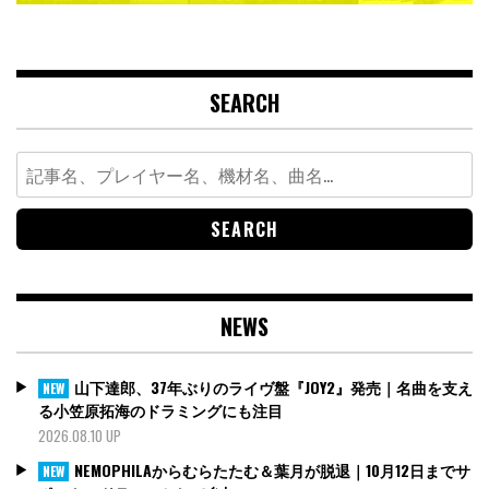
SEARCH
Search
for:
NEWS
山下達郎、37年ぶりのライヴ盤『JOY2』発売｜名曲を支え
NEW
る小笠原拓海のドラミングにも注目
2026.08.10 UP
NEMOPHILAからむらたたむ＆葉月が脱退｜10月12日までサ
NEW