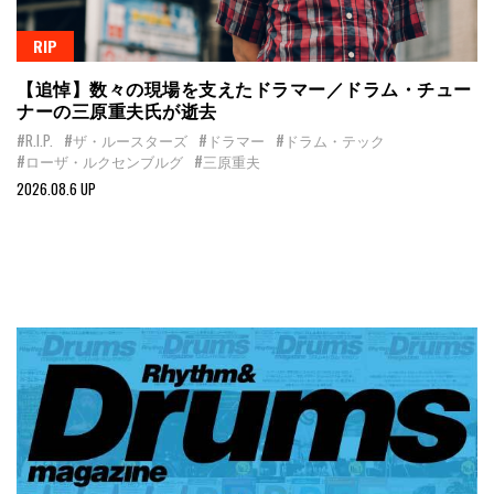
RIP
【追悼】数々の現場を支えたドラマー／ドラム・チュー
ナーの三原重夫氏が逝去
#R.I.P.
#ザ・ルースターズ
#ドラマー
#ドラム・テック
#ローザ・ルクセンブルグ
#三原重夫
2026.08.6 UP