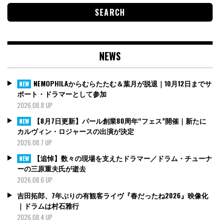
NEWS
NEMOPHILAからむらたたむ＆葉月が脱退｜10月12日までサ
NEW
ポート・ドラマーとして参加
2026.08.8 UP
【8月7日更新】パール創業80周年“フェス”開催｜新たに
NEW
カルヴィン・ロジャースの出演が決定
2026.08.7 UP
【追悼】数々の現場を支えたドラマー／ドラム・チューナ
NEW
ーの三原重夫氏が逝去
2026.08.6 UP
吉田拓郎、7年ぶりの有観客ライヴ『春だったね2026』映像化
｜ドラムは村石雅行
2026.08.4 UP