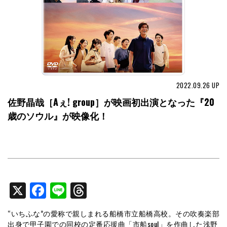
2022.09.26
UP
佐野晶哉［Aぇ! group］が映画初出演となった『20
歳のソウル』が映像化！
X
Facebook
Line
Threads
“いちふな”の愛称で親しまれる船橋市立船橋高校。その吹奏楽部
出身で甲子園での同校の定番応援曲「市船soul」を作曲した浅野