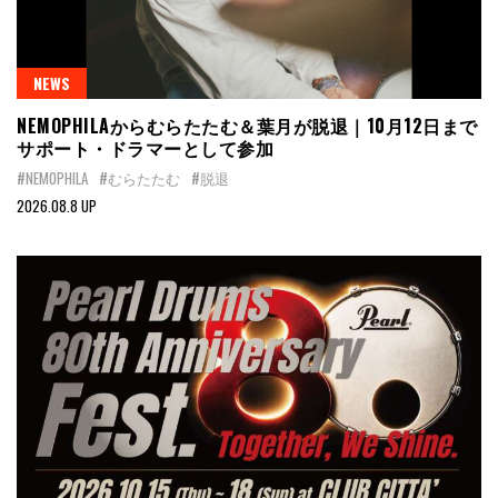
NEWS
NEMOPHILAからむらたたむ＆葉月が脱退｜10月12日まで
サポート・ドラマーとして参加
#NEMOPHILA
#むらたたむ
#脱退
2026.08.8 UP