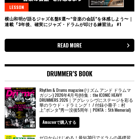
LESSON
横山和明が語るジャズ名盤6選〜“音楽の会話”を体感しよう〜｜
連載『3年後、確実にジャズ・ドラムが叩ける練習法』 #1
READ MORE
DRUMMER’S BOOK
Rhythm & Drums magazine (リズム アンド ドラムマ
ガジン) 2026年4月号(特集：the ICONIC HEAVY
DRUMMERS 2026｜アグレッシヴにステージを彩る
華のラウド・ドラミング！ / 付録小冊子：村
上“ポンタ”秀一没後5周年｜PONTA：5th Memorial)
Amazonで購入する
ゼロからはじめる！最短30日でドラムの基礎習