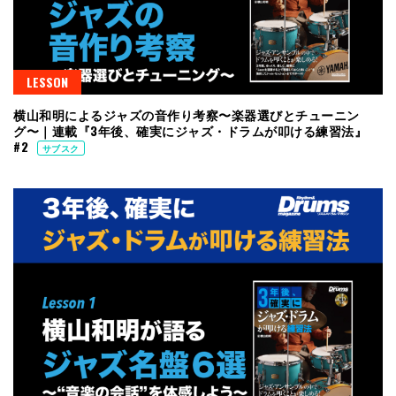
LESSON
横山和明によるジャズの音作り考察〜楽器選びとチューニン
グ〜｜連載『3年後、確実にジャズ・ドラムが叩ける練習法』
#2
サブスク