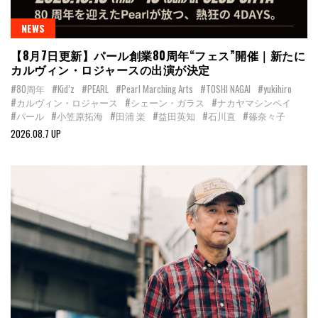
NEWS
【8月7日更新】パール創業80周年“フェス”開催｜新たに
カルヴィン・ロジャースの出演が決定
#80周年
#Kid’z
#PEARL
#Pearl Marching Arts
#TOSHI NAGAI
#yukihiro
#カルヴィン・ロジャース
#シェーン・ガラス
#ナカヤマシンペイ
#パール
#小笠原拓海
#田浦 楽
#益田英知
#石川直
#篠奈々子
2026.08.7 UP