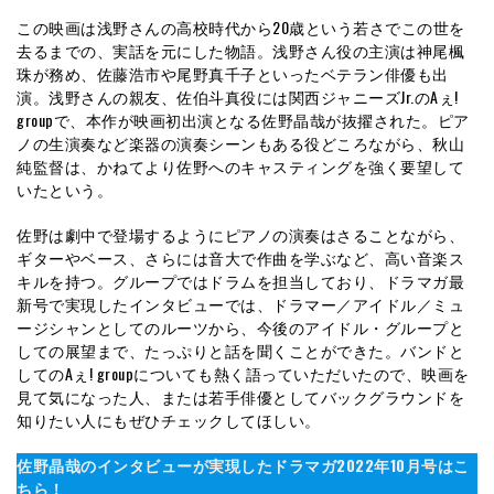
この映画は浅野さんの高校時代から20歳という若さでこの世を
去るまでの、実話を元にした物語。浅野さん役の主演は神尾楓
珠が務め、佐藤浩市や尾野真千子といったベテラン俳優も出
演。浅野さんの親友、佐伯斗真役には関西ジャニーズJr.のAぇ!
groupで、本作が映画初出演となる佐野晶哉が抜擢された。ピア
ノの生演奏など楽器の演奏シーンもある役どころながら、秋山
純監督は、かねてより佐野へのキャスティングを強く要望して
いたという。
佐野は劇中で登場するようにピアノの演奏はさることながら、
ギターやベース、さらには音大で作曲を学ぶなど、高い音楽ス
キルを持つ。グループではドラムを担当しており、ドラマガ最
新号で実現したインタビューでは、ドラマー／アイドル／ミュ
ージシャンとしてのルーツから、今後のアイドル・グループと
しての展望まで、たっぷりと話を聞くことができた。バンドと
してのAぇ! groupについても熱く語っていただいたので、映画を
見て気になった人、または若手俳優としてバックグラウンドを
知りたい人にもぜひチェックしてほしい。
佐野晶哉のインタビューが実現したドラマガ2022年10月号はこ
ちら！