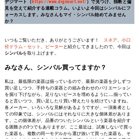
デジマート（
https://www.digimart.net/
）で見つけ、独断と偏
見を交えて紹介する連載コラム。いよいよ今回はシンバルにフ
ォーカスします。みなさんもマイ・シンバル始めてみません
か？
いつもご覧いただき、ありがとうございます！
スネア
、
小口
径ドラム・セット
、
ビーター
と紹介してきましたので、今回は
シンバル
を取り上げます。
みなさん、シンバル買ってますか？
私は、最低限の楽器は揃っているので、最新の楽器を少しずつ
買い足しつつ、手持ちの楽器との組み合わせのバリエーション
を掘り下げながら、足りないピースを埋めるように……揃ってい
ると言いつつ、買い足したり買い替えたりを続けていますね。
各メーカー、いろいろな見解があるようですが、一演奏者とし
ての印象では、シンバルにはそれなりに大きな個体差がありま
す。この個体差が、品番のついたシンバルという楽器を紹介す
る困難さの1つでもありますが、ここ最近は、試奏しないで買っ
た楽器も、複数の同一モデルから選び抜いて買った楽器も、そ