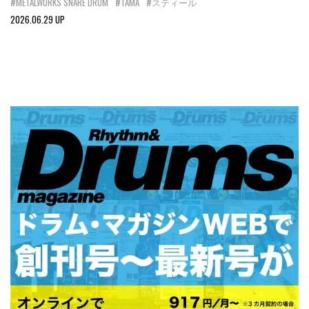
#METALWORKS SNARE DRUM
#TAMA
#スティール
2026.06.29 UP