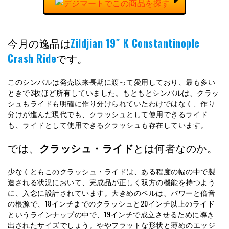
今月の逸品は
Zildjian 19″ K Constantinople
Crash Ride
です。
このシンバルは発売以来長期に渡って愛用しており、最も多い
ときで3枚ほど所有していました。もともとシンバルは、クラッ
シュもライドも明確に作り分けられていたわけではなく、作り
分けが進んだ現代でも、クラッシュとして使用できるライド
も、ライドとして使用できるクラッシュも存在しています。
では、
クラッシュ・ライド
とは何者なのか。
少なくともこのクラッシュ・ライドは、ある程度の幅の中で製
造される状況において、完成品が正しく双方の機能を持つよう
に、入念に設計されています。大きめのベルは、パワーと倍音
の根源で、18インチまでのクラッシュと20インチ以上のライド
というラインナップの中で、19インチで成立させるために導き
出されたサイズでしょう。ややフラットな形状と薄めのエッジ