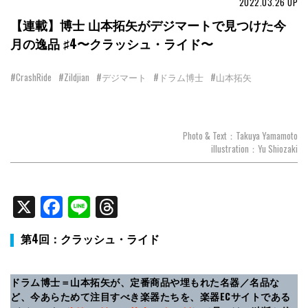
2022.03.26
UP
【連載】博士 山本拓矢がデジマートで見つけた今
月の逸品 ♯4〜クラッシュ・ライド〜
#CrashRide
#Zildjian
#デジマート
#ドラム博士
#山本拓矢
Photo & Text：Takuya Yamamoto
illustration：Yu Shiozaki
X
Facebook
Line
Threads
第4回
：
クラッシュ・ライド
ドラム博士＝山本拓矢が、定番商品や埋もれた名器／名品な
ど、今あらためて注目すべき楽器たちを、楽器ECサイトである