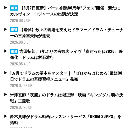
【8月7日更新】パール創業80周年“フェス”開催｜新たに
NEW
カルヴィン・ロジャースの出演が決定
2026.08.7 UP
【追悼】数々の現場を支えたドラマー／ドラム・チューナ
NEW
ーの三原重夫氏が逝去
2026.08.6 UP
吉田拓郎、7年ぶりの有観客ライヴ『春だったね2026』映
NEW
像化｜ドラムは村石雅行
2026.08.4 UP
1ヵ月でドラムの基本をマスター｜『ゼロからはじめる! 最短30
日でドラムの基礎習得メニュー』発売
2026.07.29 UP
米津玄師「夜鷹」のドラムは堀正輝｜映画『キングダム 魂の決
戦』主題歌
2026.07.26 UP
鈴木貴雄がドラム動画レッスン・サービス「DRUM SUPPS」を
始動